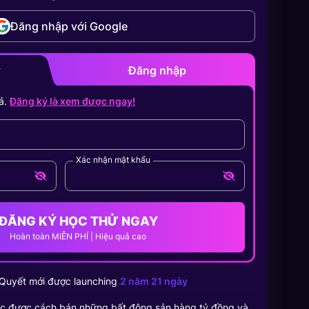
Đăng nhập với Google
y
Đăng nhập
ả.
Đăng ký là xem được ngay!
Xác nhận mật khẩu
ĐĂNG KÝ HỌC THỬ NGAY
Hoàn toàn MIỄN PHÍ | Hiệu quả cao
Quyết
mới được launching
2 năm 21 ngày
c được cách bán những bất động sản hàng tỷ đồng và