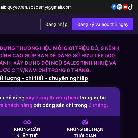
ail:
quyettran.academy@gmail.com
Đăng nhập
Đăng ký và học thử ngay
DỰNG THƯƠNG HIỆU MÔI GIỚI TRIỆU ĐÔ, 9 KÊNH
ĐỈNH CAO GIÚP BẠN DỄ DÀNG SỞ HỮU TỆP 500
NH, XÂY DỰNG ĐỘI NGŨ SALES TINH NHUỆ VÀ
ĐƯỢC 2 TỶ/NĂM CHỈ TRONG 6 THÁNG.
t lượng - chi tiết - chuyên nghiệp
ạn dễ dàng
xây dựng thương hiệu
trong nghề
ếm khách hàng
bất động sản chỉ trong
6 tháng.
KHÔNG CẦN
KHÔNG GIỚI HẠN
NHẬP THẺ
THỜI GIAN