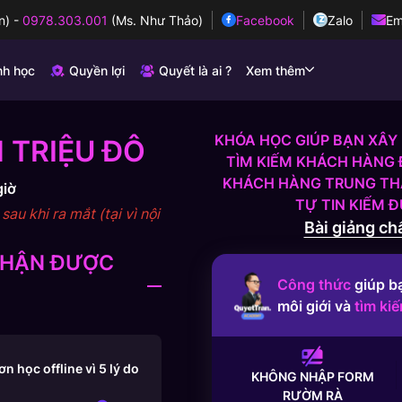
n)
-
0978.303.001
(Ms. Như Thảo)
Facebook
Zalo
Em
nh học
Quyền lợi
Quyết là ai ?
Xem thêm
KHÓA HỌC GIÚP BẠN XÂY 
 TRIỆU ĐÔ
TÌM KIẾM KHÁCH HÀNG 
KHÁCH HÀNG TRUNG THÀ
giờ
TỰ TIN KIẾM 
au khi ra mắt (tại vì nội
Bài giảng chấ
 NHẬN ĐƯỢC
Công thức
giúp b
môi giới và
tìm ki
 học offline vì 5 lý do
KHÔNG NHẬP FORM
RƯỜM RÀ