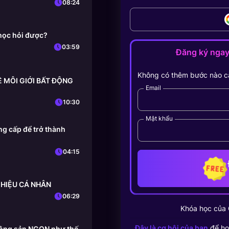
08:24
học hỏi được?
03:59
Đăng ký nga
Không có thêm bước nào c
HỀ MÔI GIỚI BẤT ĐỘNG
Email
10:30
Mật khẩu
g cấp để trở thành
04:15
 HIỆU CÁ NHÂN
06:29
Khóa học của
Đây là cơ hội của bạn
để họ
 động sản NGON như thế