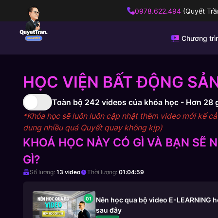
0978.622.494
(Quyết Trầ
Chương trì
HỌC VIỆN BẤT ĐỘNG SẢN
Toàn bộ
242
videos của khóa học -
Hơn 28 
*Khóa học sẽ luôn luôn cập nhật thêm video mới kể cả s
dung nhiều quá Quyết quay không kịp)
KHOÁ HỌC NÀY CÓ GÌ VÀ BẠN SẼ
GÌ?
Số lượng:
13
video
Thời lượng:
01:04:59
01
Nên học qua bộ video E-LEARNING hơn
sau đây