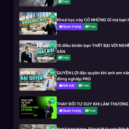
Free
02
Khoá học này CÓ NHỮNG GÌ mà bạn 
Quan trọng
Free
03
10 điều khiến bạn THẤT BẠI VỚI NG
SẢN
Free
QUYỀN LỢI đặc quyền khi anh em nân
04
đồng nghiệp PRO
Nổi bật
Free
05
THAY ĐỔI TƯ DUY KHI LÀM THƯƠNG
Quan trọng
Free
Nghề bán hàng_Đặc biệt là sale Bất
06