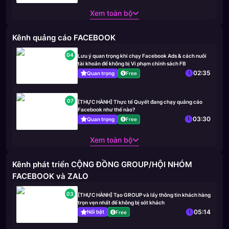
Xem toàn bộ
Kênh quảng cáo FACEBOOK
04
Lưu ý quan trọng khi chạy Facebook Ads & cách nuôi
tài khoản để không bị Vi phạm chính sách FB
02:35
Quan trọng
Free
07
[THỰC HÀNH] Thực tế Quyết đang chạy quảng cáo
Facebook như thế nào?
03:30
Quan trọng
Free
Xem toàn bộ
Kênh phát triển CỘNG ĐỒNG GROUP/HỘI NHÓM
FACEBOOK và ZALO
03
[THỰC HÀNH] Tạo GROUP và lấy thông tin khách hàng
trọn vẹn nhất để không bị sót khách
05:14
Nổi bật
Free