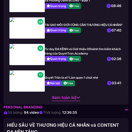
và Phương Oanh BCONS - Buổi 1
08:46
Quan trọng
Free
08
TẠI SAO MÔI GIỚI CŨNG CẦN THƯƠNG HIỆU CÁ NHÂN?
07:40
Quan trọng
Free
10
Tư duy ĐA KÊNH và Giới thiệu 09 kênh tìm kiếm khách
hàng của QuyetTran.Academy
02:36
Quan trọng
Free
11
Quyết Trần là ai? Làm quen 1 chút nhé
03:41
Nổi bật
Free
Xem toàn bộ
PERSONAL BRANDING
Số lượng:
94
video
Thời lượng:
12:36:35
HIỂU SÂU VỀ THƯƠNG HIỆU CÁ NHÂN và CONTENT
ĐA NỀN TẢNG