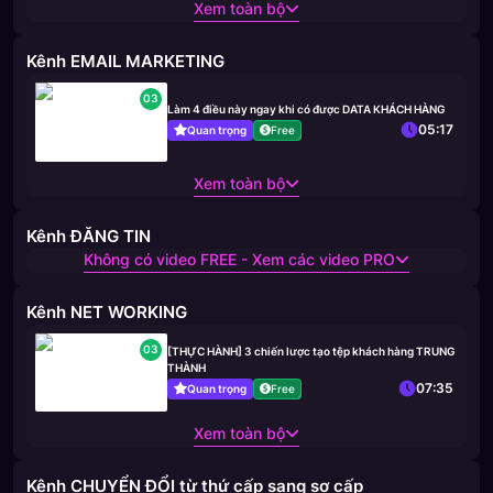
Xem toàn bộ
Kênh EMAIL MARKETING
03
Làm 4 điều này ngay khi có được DATA KHÁCH HÀNG
05:17
Quan trọng
Free
Xem toàn bộ
Kênh ĐĂNG TIN
Không có video FREE - Xem các video PRO
Kênh NET WORKING
03
[THỰC HÀNH] 3 chiến lược tạo tệp khách hàng TRUNG
THÀNH
07:35
Quan trọng
Free
Xem toàn bộ
Kênh CHUYỂN ĐỔI từ thứ cấp sang sơ cấp