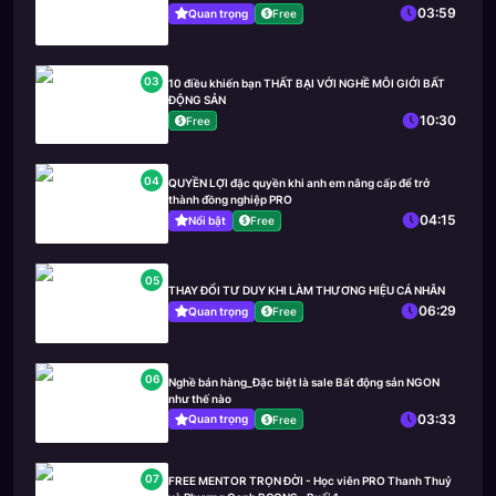
03:59
Quan trọng
Free
03
10 điều khiến bạn THẤT BẠI VỚI NGHỀ MÔI GIỚI BẤT
ĐỘNG SẢN
10:30
Free
04
QUYỀN LỢI đặc quyền khi anh em nâng cấp để trở
thành đồng nghiệp PRO
04:15
Nổi bật
Free
05
THAY ĐỔI TƯ DUY KHI LÀM THƯƠNG HIỆU CÁ NHÂN
06:29
Quan trọng
Free
06
Nghề bán hàng_Đặc biệt là sale Bất động sản NGON
như thế nào
03:33
Quan trọng
Free
07
FREE MENTOR TRỌN ĐỜI - Học viên PRO Thanh Thuỷ