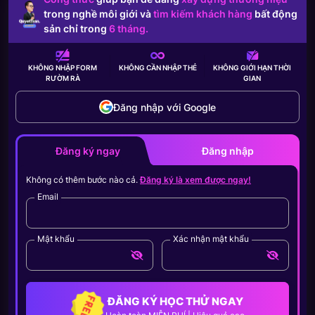
trong nghề môi giới và
tìm kiếm khách hàng
bất động
sản chỉ trong
6 tháng.
KHÔNG NHẬP FORM
KHÔNG CẦN
NHẬP THẺ
KHÔNG GIỚI HẠN
THỜI
RƯỜM RÀ
GIAN
Đăng nhập với Google
Đăng ký ngay
Đăng nhập
Không có thêm bước nào cả.
Đăng ký là xem được ngay!
Email
Mật khẩu
Xác nhận mật khẩu
ĐĂNG KÝ HỌC THỬ NGAY