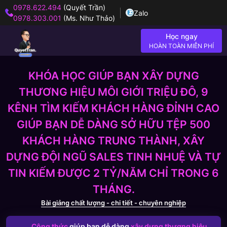
0978.622.494
(Quyết Trần)
Zalo
0978.303.001
(Ms. Như Thảo)
Học ngay
HOÀN TOÀN MIỄN PHÍ
KHÓA HỌC GIÚP BẠN XÂY DỰNG
THƯƠNG HIỆU MÔI GIỚI TRIỆU ĐÔ, 9
KÊNH TÌM KIẾM KHÁCH HÀNG ĐỈNH CAO
GIÚP BẠN DỄ DÀNG SỞ HỮU TỆP 500
KHÁCH HÀNG TRUNG THÀNH, XÂY
DỰNG ĐỘI NGŨ SALES TINH NHUỆ VÀ TỰ
TIN KIẾM ĐƯỢC 2 TỶ/NĂM CHỈ TRONG 6
THÁNG.
Bài giảng chất lượng - chi tiết - chuyên nghiệp
Công thức
giúp bạn dễ dàng
xây dựng thương hiệu