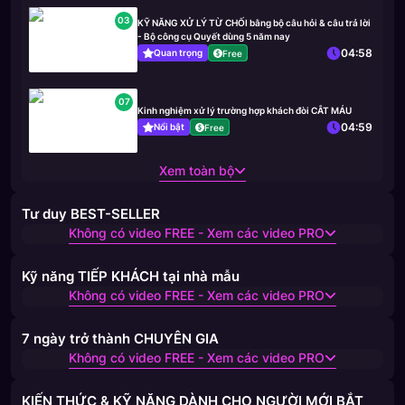
03
KỸ NĂNG XỬ LÝ TỪ CHỐI bằng bộ câu hỏi & câu trả lời
- Bộ công cụ Quyết dùng 5 năm nay
04:58
Quan trọng
Free
07
Kinh nghiệm xử lý trường hợp khách đòi CẮT MÁU
04:59
Nổi bật
Free
Xem toàn bộ
Tư duy BEST-SELLER
Không có video FREE - Xem các video PRO
Kỹ năng TIẾP KHÁCH tại nhà mẫu
Không có video FREE - Xem các video PRO
7 ngày trở thành CHUYÊN GIA
Không có video FREE - Xem các video PRO
KIẾN THỨC & KỸ NĂNG DÀNH CHO NGƯỜI MỚI BẮT