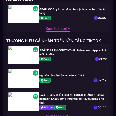
01
6 BÀI HỌC Quyết học được từ việc làm content đa nền
tảng
06:07
Free
Xem toàn bộ
THƯƠNG HIỆU CÁ NHÂN TRÊN NỀN TẢNG TIKTOK
02
5 BẪY KHI LÀM CONTENT rất nhiều người gặp phải khi
mới bắt đầu
21:22
Free
04
Nguyên tắc xây kênh chuẩn: C.A.P.E
09:49
Free
CASE STUDY CHỐT 3 DEAL TRONG THÁNG 7 - đồng
27
nghiệp PRO xây dựng thương hiệu, xây dựng hệ sinh
thái.
05:44
Nổi bật
Free