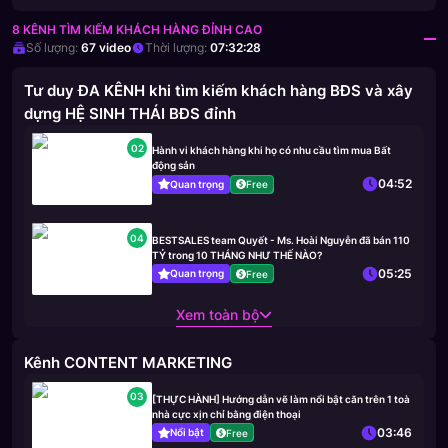
8 KÊNH TÌM KIẾM KHÁCH HÀNG ĐỈNH CAO
Số lượng:
67
video
Thời lượng:
07:32:28
Tư duy ĐA KÊNH khi tìm kiếm khách hàng BĐS và xây
dựng HỆ SINH THÁI BĐS đỉnh
02
Hành vi khách hàng khi họ có nhu cầu tìm mua Bất
động sản
04:52
Quan trọng
Free
04
BESTSALES team Quyết - Ms. Hoài Nguyễn đã bán 110
TỶ trong 10 THÁNG NHƯ THẾ NÀO?
05:25
Quan trọng
Free
Xem toàn bộ
Kênh CONTENT MARKETING
03
[THỰC HÀNH] Hướng dẫn vẽ làm nổi bật căn trên 1 toà
nhà cực xịn chỉ bằng điện thoại
03:46
Nổi bật
Free