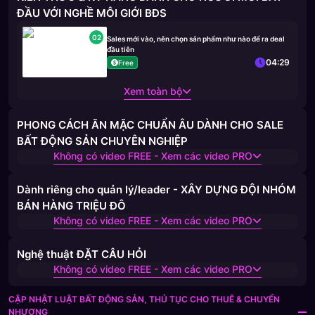
ĐẦU VỚI NGHỀ MÔI GIỚI BĐS
02
Sales mới vào, nên chọn sản phẩm như nào để ra deal
đầu tiên
04:29
Free
Xem toàn bộ
PHONG CÁCH ĂN MẶC CHUẨN ÂU DÀNH CHO SALE
BẤT ĐỘNG SẢN CHUYÊN NGHIỆP
Không có video FREE - Xem các video PRO
Dành riêng cho quản lý/leader - XÂY DỰNG ĐỘI NHÓM
BÁN HÀNG TRIỆU ĐÔ
Không có video FREE - Xem các video PRO
Nghệ thuật ĐẶT CÂU HỎI
Không có video FREE - Xem các video PRO
CẬP NHẬT LUẬT BẤT ĐỘNG SẢN, THỦ TỤC CHO THUÊ & CHUYỂN
NHƯỢNG