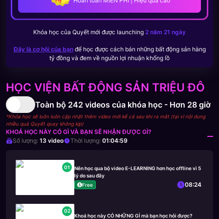
Hoàn toàn MIỄN PHÍ | Hiệu quả cao
Khóa học của
Quyết
mới được launching
2 năm 21 ngày
Đây là cơ hội của bạn
để học được cách bán những bất động sản hàng
tỷ đồng và đem về nguồn lợi nhuận khổng lồ
HỌC VIỆN BẤT ĐỘNG SẢN TRIỆU ĐÔ
Toàn bộ
242
videos của khóa học -
Hơn 28 giờ
*Khóa học sẽ luôn luôn cập nhật thêm video mới kể cả sau khi ra mắt (tại vì nội dung
nhiều quá Quyết quay không kịp)
KHOÁ HỌC NÀY CÓ GÌ VÀ BẠN SẼ NHẬN ĐƯỢC GÌ?
Số lượng:
13
video
Thời lượng:
01:04:59
01
Nên học qua bộ video E-LEARNING hơn học offline vì 5
lý do sau đây
08:24
Free
02
Khoá học này CÓ NHỮNG GÌ mà bạn học hỏi được?