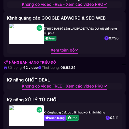
Không có video FREE - Xem các video PRO
Kênh quảng cáo GOOGLE ADWORD & SEO WEB
02
[THỰC HÀNH] Làm LADIPAGE TỪNG DỰ ÁN chỉ trong
60 phút
07:50
Free
Xem toàn bộ
KỸ NĂNG BÁN HÀNG TRIỆU ĐÔ
Số lượng:
62
video
Thời lượng:
06:52:24
Kỹ năng CHỐT DEAL
Không có video FREE - Xem các video PRO
Kỹ năng XỬ LÝ TỪ CHỐI
01
Không bao giờ được cãi nhau với khách hàng
02:11
Quan trọng
Free