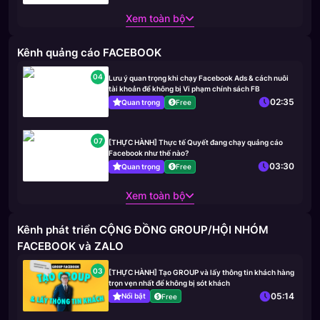
Xem toàn bộ
Kênh quảng cáo FACEBOOK
04
Lưu ý quan trọng khi chạy Facebook Ads & cách nuôi
tài khoản để không bị Vi phạm chính sách FB
02:35
Quan trọng
Free
07
[THỰC HÀNH] Thực tế Quyết đang chạy quảng cáo
Facebook như thế nào?
03:30
Quan trọng
Free
Xem toàn bộ
Kênh phát triển CỘNG ĐỒNG GROUP/HỘI NHÓM
FACEBOOK và ZALO
03
[THỰC HÀNH] Tạo GROUP và lấy thông tin khách hàng
trọn vẹn nhất để không bị sót khách
05:14
Nổi bật
Free