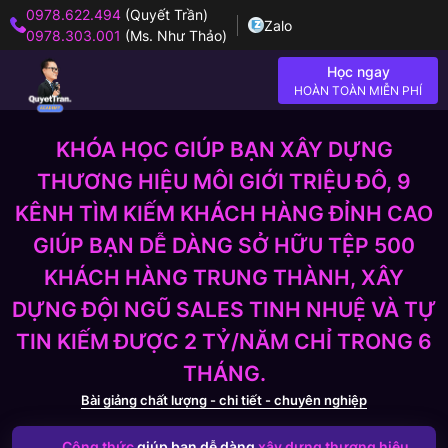
0978.622.494
(Quyết Trần)
Zalo
0978.303.001
(Ms. Như Thảo)
Học ngay
HOÀN TOÀN MIỄN PHÍ
KHÓA HỌC GIÚP BẠN XÂY DỰNG
THƯƠNG HIỆU MÔI GIỚI TRIỆU ĐÔ, 9
KÊNH TÌM KIẾM KHÁCH HÀNG ĐỈNH CAO
GIÚP BẠN DỄ DÀNG SỞ HỮU TỆP 500
KHÁCH HÀNG TRUNG THÀNH, XÂY
DỰNG ĐỘI NGŨ SALES TINH NHUỆ VÀ TỰ
TIN KIẾM ĐƯỢC 2 TỶ/NĂM CHỈ TRONG 6
THÁNG.
Bài giảng chất lượng - chi tiết - chuyên nghiệp
Công thức
giúp bạn dễ dàng
xây dựng thương hiệu