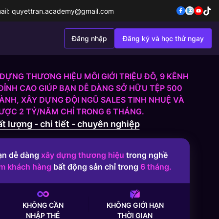
ail:
quyettran.academy@gmail.com
Đăng nhập
Đăng ký và học thử ngay
DỰNG THƯƠNG HIỆU MÔI GIỚI TRIỆU ĐÔ, 9 KÊNH
ĐỈNH CAO GIÚP BẠN DỄ DÀNG SỞ HỮU TỆP 500
NH, XÂY DỰNG ĐỘI NGŨ SALES TINH NHUỆ VÀ
ĐƯỢC 2 TỶ/NĂM CHỈ TRONG 6 THÁNG.
t lượng - chi tiết - chuyên nghiệp
ạn dễ dàng
xây dựng thương hiệu
trong nghề
ếm khách hàng
bất động sản chỉ trong
6 tháng.
KHÔNG CẦN
KHÔNG GIỚI HẠN
NHẬP THẺ
THỜI GIAN