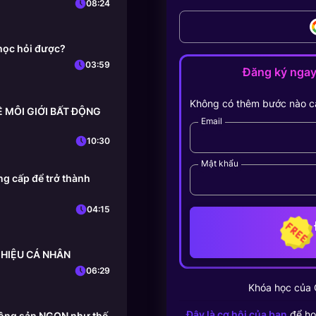
08:24
học hỏi được?
03:59
Đăng ký nga
Không có thêm bước nào c
HỀ MÔI GIỚI BẤT ĐỘNG
Email
10:30
Mật khẩu
g cấp để trở thành
04:15
 HIỆU CÁ NHÂN
06:29
Khóa học của
Đây là cơ hội của bạn
để họ
 động sản NGON như thế