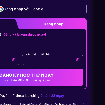
Đăng nhập với Google
y
Đăng nhập
ả.
Đăng ký là xem được ngay!
Xác nhận mật khẩu
ĐĂNG KÝ HỌC THỬ NGAY
Hoàn toàn MIỄN PHÍ | Hiệu quả cao
Quyết
mới được launching
2 năm 23 ngày
c được cách bán những bất động sản hàng tỷ đồng và