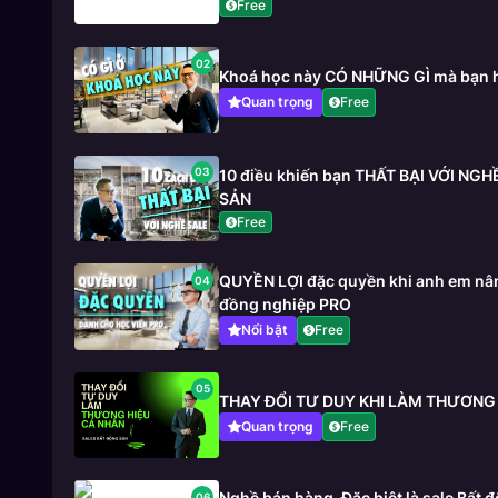
Free
02
Khoá học này CÓ NHỮNG GÌ mà bạn 
Quan trọng
Free
03
10 điều khiến bạn THẤT BẠI VỚI NG
SẢN
Free
QUYỀN LỢI đặc quyền khi anh em nân
04
đồng nghiệp PRO
Nổi bật
Free
05
THAY ĐỔI TƯ DUY KHI LÀM THƯƠNG
Quan trọng
Free
Nghề bán hàng_Đặc biệt là sale Bất
06