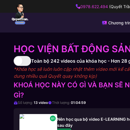
0978.622.494
(Quyết Trầ
Chương trì
HỌC VIỆN BẤT ĐỘNG SẢN
Toàn bộ
242
videos của khóa học -
Hơn 28 
*Khóa học sẽ luôn luôn cập nhật thêm video mới kể cả s
dung nhiều quá Quyết quay không kịp)
KHOÁ HỌC NÀY CÓ GÌ VÀ BẠN SẼ
GÌ?
Số lượng:
13
video
Thời lượng:
01:04:59
01
Nên học qua bộ video E-LEARNING hơn
sau đây