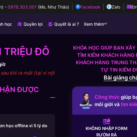
n)
-
0978.303.001
(Ms. Như Thảo)
Facebook
Zalo
Em
nh học
Quyền lợi
Quyết là ai ?
Xem thêm
KHÓA HỌC GIÚP BẠN XÂY 
 TRIỆU ĐÔ
TÌM KIẾM KHÁCH HÀNG 
KHÁCH HÀNG TRUNG THÀ
giờ
TỰ TIN KIẾM 
au khi ra mắt (tại vì nội
Bài giảng chấ
 NHẬN ĐƯỢC
Công thức
giúp b
môi giới và
tìm ki
 học offline vì 5 lý do
KHÔNG NHẬP FORM
RƯỜM RÀ