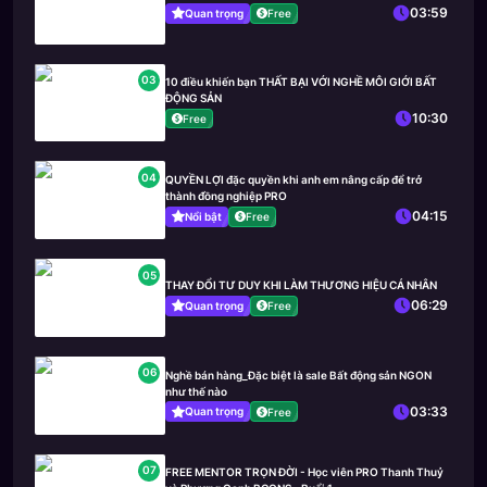
03:59
Quan trọng
Free
03
10 điều khiến bạn THẤT BẠI VỚI NGHỀ MÔI GIỚI BẤT
ĐỘNG SẢN
10:30
Free
04
QUYỀN LỢI đặc quyền khi anh em nâng cấp để trở
thành đồng nghiệp PRO
04:15
Nổi bật
Free
05
THAY ĐỔI TƯ DUY KHI LÀM THƯƠNG HIỆU CÁ NHÂN
06:29
Quan trọng
Free
06
Nghề bán hàng_Đặc biệt là sale Bất động sản NGON
như thế nào
03:33
Quan trọng
Free
07
FREE MENTOR TRỌN ĐỜI - Học viên PRO Thanh Thuỷ