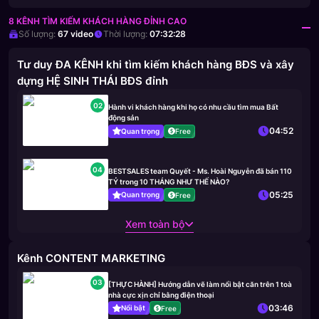
8 KÊNH TÌM KIẾM KHÁCH HÀNG ĐỈNH CAO
Số lượng:
67
video
Thời lượng:
07:32:28
Tư duy ĐA KÊNH khi tìm kiếm khách hàng BĐS và xây
dựng HỆ SINH THÁI BĐS đỉnh
02
Hành vi khách hàng khi họ có nhu cầu tìm mua Bất
động sản
04:52
Quan trọng
Free
04
BESTSALES team Quyết - Ms. Hoài Nguyễn đã bán 110
TỶ trong 10 THÁNG NHƯ THẾ NÀO?
05:25
Quan trọng
Free
Xem toàn bộ
Kênh CONTENT MARKETING
03
[THỰC HÀNH] Hướng dẫn vẽ làm nổi bật căn trên 1 toà
nhà cực xịn chỉ bằng điện thoại
03:46
Nổi bật
Free