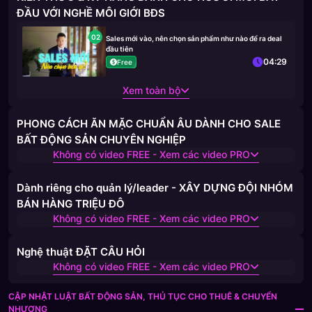
ĐẦU VỚI NGHỀ MÔI GIỚI BĐS
02
Sales mới vào, nên chọn sản phẩm như nào để ra deal
đầu tiên
04:29
Free
Xem toàn bộ
PHONG CÁCH ĂN MẶC CHUẨN ÂU DÀNH CHO SALE
BẤT ĐỘNG SẢN CHUYÊN NGHIỆP
Không có video FREE - Xem các video PRO
Dành riêng cho quản lý/leader - XÂY DỰNG ĐỘI NHÓM
BÁN HÀNG TRIỆU ĐÔ
Không có video FREE - Xem các video PRO
Nghệ thuật ĐẶT CÂU HỎI
Không có video FREE - Xem các video PRO
CẬP NHẬT LUẬT BẤT ĐỘNG SẢN, THỦ TỤC CHO THUÊ & CHUYỂN
NHƯỢNG