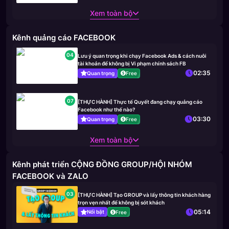
Xem toàn bộ
Kênh quảng cáo FACEBOOK
04
Lưu ý quan trọng khi chạy Facebook Ads & cách nuôi
tài khoản để không bị Vi phạm chính sách FB
02:35
Quan trọng
Free
07
[THỰC HÀNH] Thực tế Quyết đang chạy quảng cáo
Facebook như thế nào?
03:30
Quan trọng
Free
Xem toàn bộ
Kênh phát triển CỘNG ĐỒNG GROUP/HỘI NHÓM
FACEBOOK và ZALO
03
[THỰC HÀNH] Tạo GROUP và lấy thông tin khách hàng
trọn vẹn nhất để không bị sót khách
05:14
Nổi bật
Free