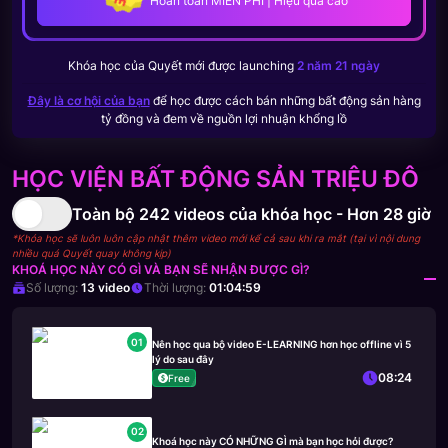
Hoàn toàn MIỄN PHÍ | Hiệu quả cao
Khóa học của
Quyết
mới được launching
2 năm 21 ngày
Đây là cơ hội của bạn
để học được cách bán những bất động sản hàng
tỷ đồng và đem về nguồn lợi nhuận khổng lồ
HỌC VIỆN BẤT ĐỘNG SẢN TRIỆU ĐÔ
Toàn bộ
242
videos của khóa học -
Hơn 28 giờ
*Khóa học sẽ luôn luôn cập nhật thêm video mới kể cả sau khi ra mắt (tại vì nội dung
nhiều quá Quyết quay không kịp)
KHOÁ HỌC NÀY CÓ GÌ VÀ BẠN SẼ NHẬN ĐƯỢC GÌ?
Số lượng:
13
video
Thời lượng:
01:04:59
01
Nên học qua bộ video E-LEARNING hơn học offline vì 5
lý do sau đây
08:24
Free
02
Khoá học này CÓ NHỮNG GÌ mà bạn học hỏi được?