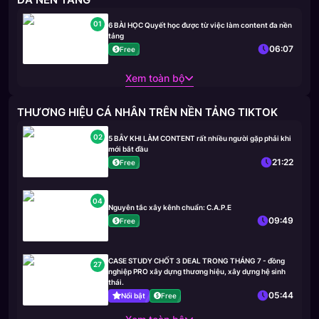
01
6 BÀI HỌC Quyết học được từ việc làm content đa nền
tảng
06:07
Free
Xem toàn bộ
THƯƠNG HIỆU CÁ NHÂN TRÊN NỀN TẢNG TIKTOK
02
5 BẪY KHI LÀM CONTENT rất nhiều người gặp phải khi
mới bắt đầu
21:22
Free
04
Nguyên tắc xây kênh chuẩn: C.A.P.E
09:49
Free
CASE STUDY CHỐT 3 DEAL TRONG THÁNG 7 - đồng
27
nghiệp PRO xây dựng thương hiệu, xây dựng hệ sinh
thái.
05:44
Nổi bật
Free