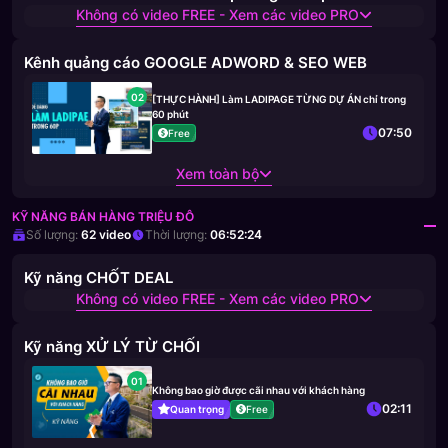
Không có video FREE - Xem các video PRO
Kênh quảng cáo GOOGLE ADWORD & SEO WEB
02
[THỰC HÀNH] Làm LADIPAGE TỪNG DỰ ÁN chỉ trong
60 phút
07:50
Free
Xem toàn bộ
KỸ NĂNG BÁN HÀNG TRIỆU ĐÔ
Số lượng:
62
video
Thời lượng:
06:52:24
Kỹ năng CHỐT DEAL
Không có video FREE - Xem các video PRO
Kỹ năng XỬ LÝ TỪ CHỐI
01
Không bao giờ được cãi nhau với khách hàng
02:11
Quan trọng
Free