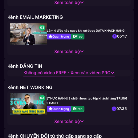
Xem toàn bộ
Kênh EMAIL MARKETING
03
Làm 4 điều này ngay khi có được DATA KHÁCH HÀNG
05:17
Quan trọng
Free
Xem toàn bộ
Kênh ĐĂNG TIN
Không có video FREE - Xem các video PRO
Kênh NET WORKING
03
[THỰC HÀNH] 3 chiến lược tạo tệp khách hàng TRUNG
THÀNH
07:35
Quan trọng
Free
Xem toàn bộ
Kênh CHUYỂN ĐỔI từ thứ cấp sang sơ cấp