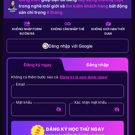
trong nghề môi giới và
tìm kiếm khách hàng
bất động
sản chỉ trong
6 tháng.
KHÔNG NHẬP FORM
KHÔNG CẦN
NHẬP THẺ
KHÔNG GIỚI HẠN
THỜI
RƯỜM RÀ
GIAN
Đăng nhập với Google
Đăng ký ngay
Đăng nhập
Không có thêm bước nào cả.
Đăng ký là xem được ngay!
Email
Mật khẩu
Xác nhận mật khẩu
ĐĂNG KÝ HỌC THỬ NGAY