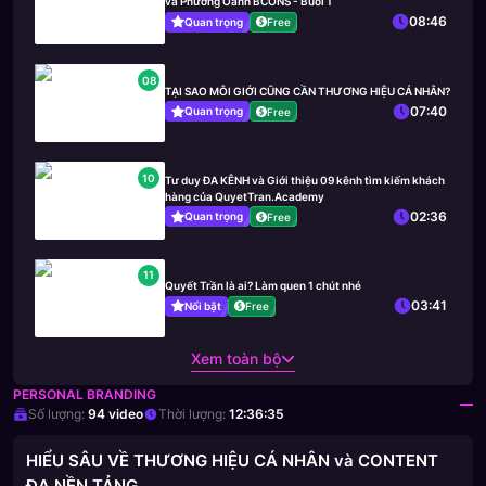
và Phương Oanh BCONS - Buổi 1
08:46
Quan trọng
Free
08
TẠI SAO MÔI GIỚI CŨNG CẦN THƯƠNG HIỆU CÁ NHÂN?
07:40
Quan trọng
Free
10
Tư duy ĐA KÊNH và Giới thiệu 09 kênh tìm kiếm khách
hàng của QuyetTran.Academy
02:36
Quan trọng
Free
11
Quyết Trần là ai? Làm quen 1 chút nhé
03:41
Nổi bật
Free
Xem toàn bộ
PERSONAL BRANDING
Số lượng:
94
video
Thời lượng:
12:36:35
HIỂU SÂU VỀ THƯƠNG HIỆU CÁ NHÂN và CONTENT
ĐA NỀN TẢNG