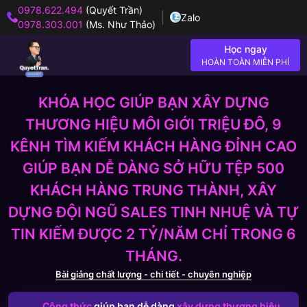
0978.622.494
(Quyết Trần)
Zalo
0978.303.001
(Ms. Như Thảo)
Học ngay
HOÀN TOÀN MIỄN PHÍ
KHÓA HỌC GIÚP BẠN XÂY DỰNG
THƯƠNG HIỆU MÔI GIỚI TRIỆU ĐÔ, 9
KÊNH TÌM KIẾM KHÁCH HÀNG ĐỈNH CAO
GIÚP BẠN DỄ DÀNG SỞ HỮU TỆP 500
KHÁCH HÀNG TRUNG THÀNH, XÂY
DỰNG ĐỘI NGŨ SALES TINH NHUỆ VÀ TỰ
TIN KIẾM ĐƯỢC 2 TỶ/NĂM CHỈ TRONG 6
THÁNG.
Bài giảng chất lượng - chi tiết - chuyên nghiệp
Công thức
giúp bạn dễ dàng
xây dựng thương hiệu