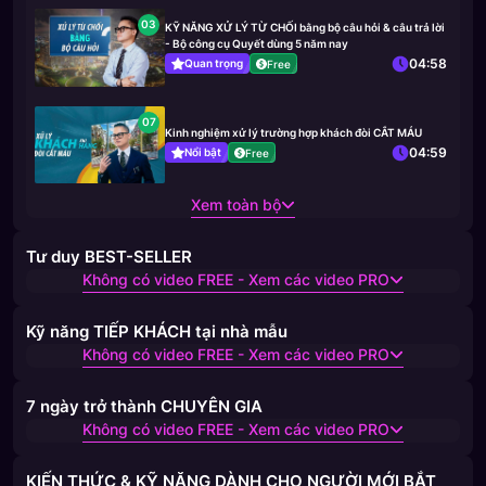
03
KỸ NĂNG XỬ LÝ TỪ CHỐI bằng bộ câu hỏi & câu trả lời
- Bộ công cụ Quyết dùng 5 năm nay
04:58
Quan trọng
Free
07
Kinh nghiệm xử lý trường hợp khách đòi CẮT MÁU
04:59
Nổi bật
Free
Xem toàn bộ
Tư duy BEST-SELLER
Không có video FREE - Xem các video PRO
Kỹ năng TIẾP KHÁCH tại nhà mẫu
Không có video FREE - Xem các video PRO
7 ngày trở thành CHUYÊN GIA
Không có video FREE - Xem các video PRO
KIẾN THỨC & KỸ NĂNG DÀNH CHO NGƯỜI MỚI BẮT