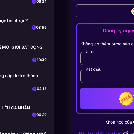
08:24
học hỏi được?
03:59
Đăng ký nga
Không có thêm bước nào c
HỀ MÔI GIỚI BẤT ĐỘNG
Email
10:30
Mật khẩu
g cấp để trở thành
04:15
 HIỆU CÁ NHÂN
06:29
Khóa học của
Đây là cơ hội của bạn
để họ
 động sản NGON như thế