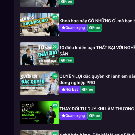
Free
02
Khoá học này CÓ NHỮNG GÌ mà bạn 
Quan trọng
Free
03
10 điều khiến bạn THẤT BẠI VỚI NG
SẢN
Free
QUYỀN LỢI đặc quyền khi anh em nân
04
đồng nghiệp PRO
Nổi bật
Free
05
THAY ĐỔI TƯ DUY KHI LÀM THƯƠNG
Quan trọng
Free
Nghề bán hàng_Đặc biệt là sale Bất
06