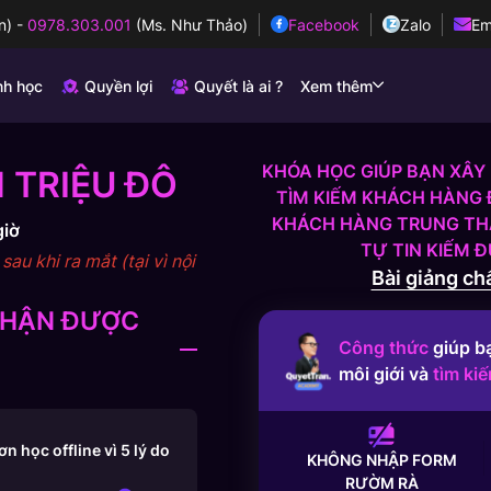
n)
-
0978.303.001
(Ms. Như Thảo)
Facebook
Zalo
Em
nh học
Quyền lợi
Quyết là ai ?
Xem thêm
KHÓA HỌC GIÚP BẠN XÂY 
 TRIỆU ĐÔ
TÌM KIẾM KHÁCH HÀNG 
KHÁCH HÀNG TRUNG THÀ
giờ
TỰ TIN KIẾM 
au khi ra mắt (tại vì nội
Bài giảng chấ
 NHẬN ĐƯỢC
Công thức
giúp b
môi giới và
tìm ki
 học offline vì 5 lý do
KHÔNG NHẬP FORM
RƯỜM RÀ