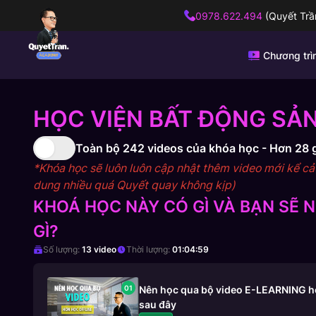
0978.622.494
(Quyết Trầ
Chương trì
HỌC VIỆN BẤT ĐỘNG SẢN
Toàn bộ
242
videos của khóa học -
Hơn 28 
*Khóa học sẽ luôn luôn cập nhật thêm video mới kể cả s
dung nhiều quá Quyết quay không kịp)
KHOÁ HỌC NÀY CÓ GÌ VÀ BẠN SẼ
GÌ?
Số lượng:
13
video
Thời lượng:
01:04:59
01
Nên học qua bộ video E-LEARNING hơn
sau đây