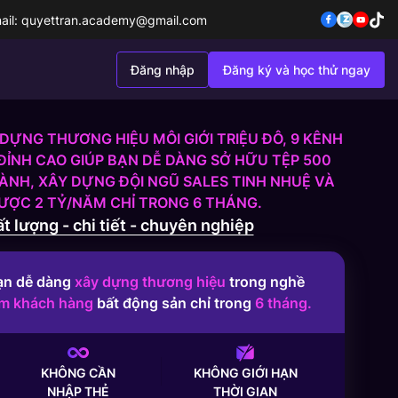
ail:
quyettran.academy@gmail.com
Đăng nhập
Đăng ký và học thử ngay
DỰNG THƯƠNG HIỆU MÔI GIỚI TRIỆU ĐÔ, 9 KÊNH
ĐỈNH CAO GIÚP BẠN DỄ DÀNG SỞ HỮU TỆP 500
NH, XÂY DỰNG ĐỘI NGŨ SALES TINH NHUỆ VÀ
ĐƯỢC 2 TỶ/NĂM CHỈ TRONG 6 THÁNG.
t lượng - chi tiết - chuyên nghiệp
ạn dễ dàng
xây dựng thương hiệu
trong nghề
ếm khách hàng
bất động sản chỉ trong
6 tháng.
KHÔNG CẦN
KHÔNG GIỚI HẠN
NHẬP THẺ
THỜI GIAN