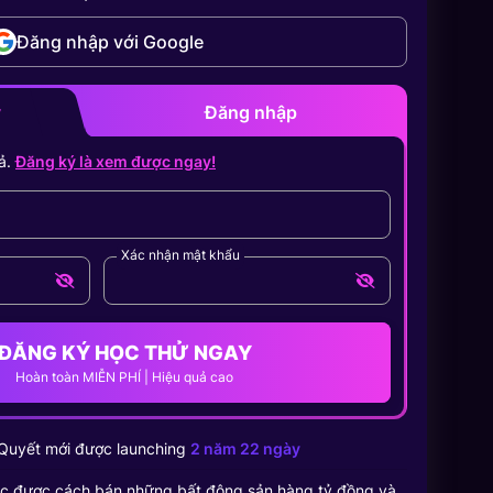
Đăng nhập với Google
y
Đăng nhập
ả.
Đăng ký là xem được ngay!
Xác nhận mật khẩu
ĐĂNG KÝ HỌC THỬ NGAY
Hoàn toàn MIỄN PHÍ | Hiệu quả cao
Quyết
mới được launching
2 năm 22 ngày
c được cách bán những bất động sản hàng tỷ đồng và