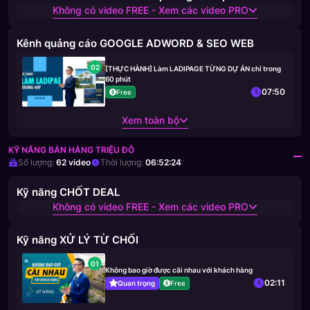
Không có video FREE - Xem các video PRO
Kênh quảng cáo GOOGLE ADWORD & SEO WEB
02
[THỰC HÀNH] Làm LADIPAGE TỪNG DỰ ÁN chỉ trong
60 phút
07:50
Free
Xem toàn bộ
KỸ NĂNG BÁN HÀNG TRIỆU ĐÔ
Số lượng:
62
video
Thời lượng:
06:52:24
Kỹ năng CHỐT DEAL
Không có video FREE - Xem các video PRO
Kỹ năng XỬ LÝ TỪ CHỐI
01
Không bao giờ được cãi nhau với khách hàng
02:11
Quan trọng
Free