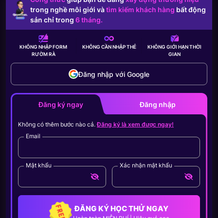
trong nghề môi giới và
tìm kiếm khách hàng
bất động
sản chỉ trong
6 tháng.
KHÔNG NHẬP FORM
KHÔNG CẦN
NHẬP THẺ
KHÔNG GIỚI HẠN
THỜI
RƯỜM RÀ
GIAN
Đăng nhập với Google
Đăng ký ngay
Đăng nhập
Không có thêm bước nào cả.
Đăng ký là xem được ngay!
Email
Mật khẩu
Xác nhận mật khẩu
ĐĂNG KÝ HỌC THỬ NGAY