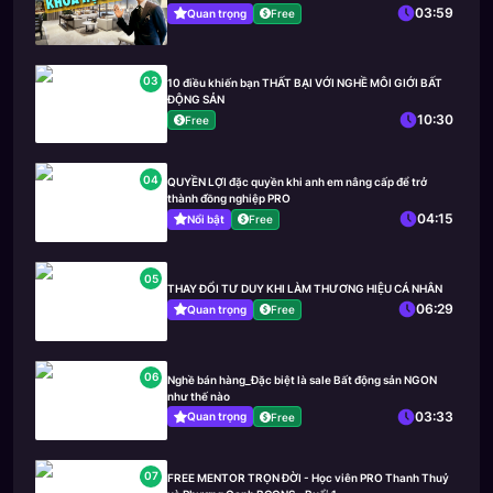
03:59
Quan trọng
Free
03
10 điều khiến bạn THẤT BẠI VỚI NGHỀ MÔI GIỚI BẤT
ĐỘNG SẢN
10:30
Free
04
QUYỀN LỢI đặc quyền khi anh em nâng cấp để trở
thành đồng nghiệp PRO
04:15
Nổi bật
Free
05
THAY ĐỔI TƯ DUY KHI LÀM THƯƠNG HIỆU CÁ NHÂN
06:29
Quan trọng
Free
06
Nghề bán hàng_Đặc biệt là sale Bất động sản NGON
như thế nào
03:33
Quan trọng
Free
07
FREE MENTOR TRỌN ĐỜI - Học viên PRO Thanh Thuỷ