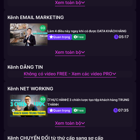
Xem toàn bộ
Kênh EMAIL MARKETING
03
Làm 4 điều này ngay khi có được DATA KHÁCH HÀNG
05:17
Quan trọng
Free
Xem toàn bộ
Kênh ĐĂNG TIN
Không có video FREE - Xem các video PRO
Kênh NET WORKING
03
[THỰC HÀNH] 3 chiến lược tạo tệp khách hàng TRUNG
THÀNH
07:35
Quan trọng
Free
Xem toàn bộ
Kênh CHUYỂN ĐỔI từ thứ cấp sang sơ cấp