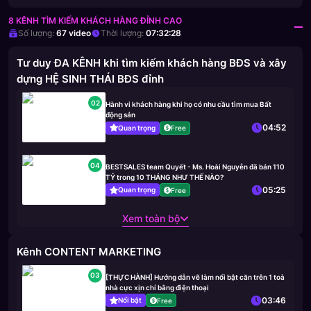
8 KÊNH TÌM KIẾM KHÁCH HÀNG ĐỈNH CAO
Số lượng:
67
video
Thời lượng:
07:32:28
Tư duy ĐA KÊNH khi tìm kiếm khách hàng BĐS và xây
dựng HỆ SINH THÁI BĐS đỉnh
02
Hành vi khách hàng khi họ có nhu cầu tìm mua Bất
động sản
04:52
Quan trọng
Free
04
BESTSALES team Quyết - Ms. Hoài Nguyễn đã bán 110
TỶ trong 10 THÁNG NHƯ THẾ NÀO?
05:25
Quan trọng
Free
Xem toàn bộ
Kênh CONTENT MARKETING
03
[THỰC HÀNH] Hướng dẫn vẽ làm nổi bật căn trên 1 toà
nhà cực xịn chỉ bằng điện thoại
03:46
Nổi bật
Free