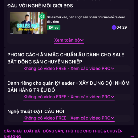
ĐẦU VỚI NGHỀ MÔI GIỚI BĐS
02
Sales mới vào, nên chọn sản phẩm như nào để ra deal
đầu tiên
04:29
Free
Xem toàn bộ
PHONG CÁCH ĂN MẶC CHUẨN ÂU DÀNH CHO SALE
BẤT ĐỘNG SẢN CHUYÊN NGHIỆP
Không có video FREE - Xem các video PRO
Dành riêng cho quản lý/leader - XÂY DỰNG ĐỘI NHÓM
BÁN HÀNG TRIỆU ĐÔ
Không có video FREE - Xem các video PRO
Nghệ thuật ĐẶT CÂU HỎI
Không có video FREE - Xem các video PRO
CẬP NHẬT LUẬT BẤT ĐỘNG SẢN, THỦ TỤC CHO THUÊ & CHUYỂN
NHƯỢNG