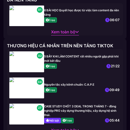
01
6 BÀI HỌC Quyết học được từ việc làm content đa nền
tảng
06:07
Free
Xem toàn bộ
THƯƠNG HIỆU CÁ NHÂN TRÊN NỀN TẢNG TIKTOK
02
5 BẪY KHI LÀM CONTENT rất nhiều người gặp phải khi
mới bắt đầu
21:22
Free
04
Nguyên tắc xây kênh chuẩn: C.A.P.E
09:49
Free
CASE STUDY CHỐT 3 DEAL TRONG THÁNG 7 - đồng
27
nghiệp PRO xây dựng thương hiệu, xây dựng hệ sinh
thái.
05:44
Nổi bật
Free