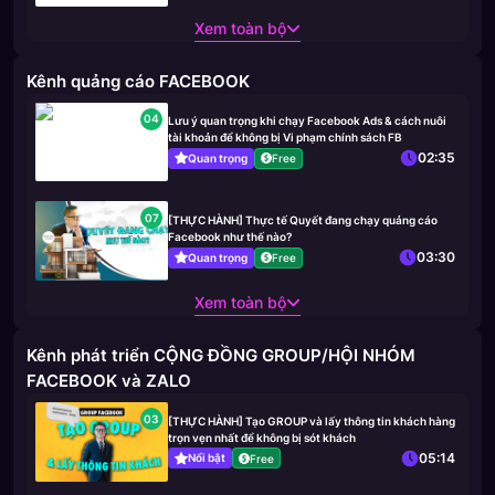
Xem toàn bộ
Kênh quảng cáo FACEBOOK
04
Lưu ý quan trọng khi chạy Facebook Ads & cách nuôi
tài khoản để không bị Vi phạm chính sách FB
02:35
Quan trọng
Free
07
[THỰC HÀNH] Thực tế Quyết đang chạy quảng cáo
Facebook như thế nào?
03:30
Quan trọng
Free
Xem toàn bộ
Kênh phát triển CỘNG ĐỒNG GROUP/HỘI NHÓM
FACEBOOK và ZALO
03
[THỰC HÀNH] Tạo GROUP và lấy thông tin khách hàng
trọn vẹn nhất để không bị sót khách
05:14
Nổi bật
Free