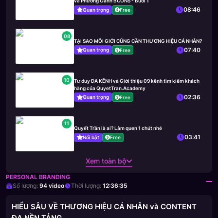
và Phương Oanh BCONS - Buổi 1
08:46
Quan trọng
Free
08
TẠI SAO MÔI GIỚI CŨNG CẦN THƯƠNG HIỆU CÁ NHÂN?
07:40
Quan trọng
Free
10
Tư duy ĐA KÊNH và Giới thiệu 09 kênh tìm kiếm khách
hàng của QuyetTran.Academy
02:36
Quan trọng
Free
11
Quyết Trần là ai? Làm quen 1 chút nhé
03:41
Nổi bật
Free
Xem toàn bộ
PERSONAL BRANDING
Số lượng:
94
video
Thời lượng:
12:36:35
HIỂU SÂU VỀ THƯƠNG HIỆU CÁ NHÂN và CONTENT
ĐA NỀN TẢNG