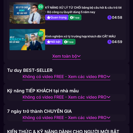
03
KỸ NĂNG XỬ LÝ TỪ CHỐI bằng bộ câu hỏi & câu trả lời
- Bộ công cụ Quyết dùng 5 năm nay
04:58
Quan trọng
Free
07
Kinh nghiệm xử lý trường hợp khách đòi CẮT MÁU
04:59
Nổi bật
Free
Xem toàn bộ
Tư duy BEST-SELLER
Không có video FREE - Xem các video PRO
Kỹ năng TIẾP KHÁCH tại nhà mẫu
Không có video FREE - Xem các video PRO
7 ngày trở thành CHUYÊN GIA
Không có video FREE - Xem các video PRO
KIẾN THỨC & KỸ NĂNG DÀNH CHO NGƯỜI MỚI BẮT