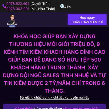
0978.622.494
(Quyết Trần)
Zalo
0978.303.001
(Ms. Như Thảo)
Học ngay
HOÀN TOÀN MIỄN PHÍ
KHÓA HỌC GIÚP BẠN XÂY DỰNG
THƯƠNG HIỆU MÔI GIỚI TRIỆU ĐÔ, 9
KÊNH TÌM KIẾM KHÁCH HÀNG ĐỈNH CAO
GIÚP BẠN DỄ DÀNG SỞ HỮU TỆP 500
KHÁCH HÀNG TRUNG THÀNH, XÂY
DỰNG ĐỘI NGŨ SALES TINH NHUỆ VÀ TỰ
TIN KIẾM ĐƯỢC 2 TỶ/NĂM CHỈ TRONG 6
THÁNG.
Bài giảng chất lượng - chi tiết - chuyên nghiệp
Công thức
giúp bạn dễ dàng
xây dựng thương hiệu