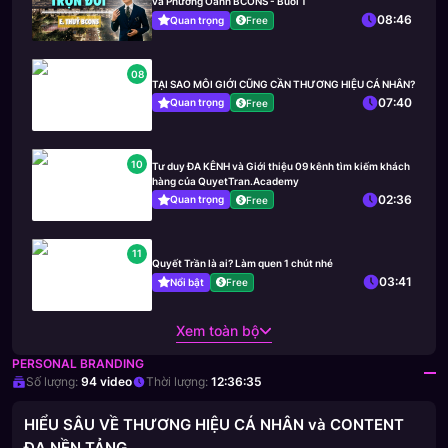
và Phương Oanh BCONS - Buổi 1
08:46
Quan trọng
Free
08
TẠI SAO MÔI GIỚI CŨNG CẦN THƯƠNG HIỆU CÁ NHÂN?
07:40
Quan trọng
Free
10
Tư duy ĐA KÊNH và Giới thiệu 09 kênh tìm kiếm khách
hàng của QuyetTran.Academy
02:36
Quan trọng
Free
11
Quyết Trần là ai? Làm quen 1 chút nhé
03:41
Nổi bật
Free
Xem toàn bộ
PERSONAL BRANDING
Số lượng:
94
video
Thời lượng:
12:36:35
HIỂU SÂU VỀ THƯƠNG HIỆU CÁ NHÂN và CONTENT
ĐA NỀN TẢNG