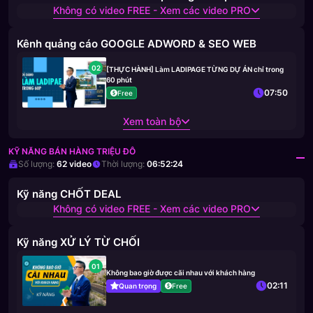
Không có video FREE - Xem các video PRO
Kênh quảng cáo GOOGLE ADWORD & SEO WEB
02
[THỰC HÀNH] Làm LADIPAGE TỪNG DỰ ÁN chỉ trong
60 phút
07:50
Free
Xem toàn bộ
KỸ NĂNG BÁN HÀNG TRIỆU ĐÔ
Số lượng:
62
video
Thời lượng:
06:52:24
Kỹ năng CHỐT DEAL
Không có video FREE - Xem các video PRO
Kỹ năng XỬ LÝ TỪ CHỐI
01
Không bao giờ được cãi nhau với khách hàng
02:11
Quan trọng
Free