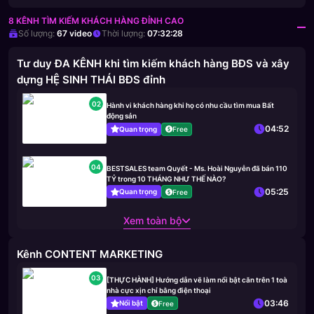
8 KÊNH TÌM KIẾM KHÁCH HÀNG ĐỈNH CAO
Số lượng:
67
video
Thời lượng:
07:32:28
Tư duy ĐA KÊNH khi tìm kiếm khách hàng BĐS và xây
dựng HỆ SINH THÁI BĐS đỉnh
02
Hành vi khách hàng khi họ có nhu cầu tìm mua Bất
động sản
04:52
Quan trọng
Free
04
BESTSALES team Quyết - Ms. Hoài Nguyễn đã bán 110
TỶ trong 10 THÁNG NHƯ THẾ NÀO?
05:25
Quan trọng
Free
Xem toàn bộ
Kênh CONTENT MARKETING
03
[THỰC HÀNH] Hướng dẫn vẽ làm nổi bật căn trên 1 toà
nhà cực xịn chỉ bằng điện thoại
03:46
Nổi bật
Free