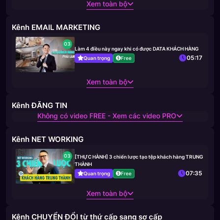
Xem toàn bộ
Kênh EMAIL MARKETING
03
Làm 4 điều này ngay khi có được DATA KHÁCH HÀNG
05:17
Quan trọng
Free
Xem toàn bộ
Kênh ĐĂNG TIN
Không có video FREE - Xem các video PRO
Kênh NET WORKING
03
[THỰC HÀNH] 3 chiến lược tạo tệp khách hàng TRUNG
THÀNH
07:35
Quan trọng
Free
Xem toàn bộ
Kênh CHUYỂN ĐỔI từ thứ cấp sang sơ cấp