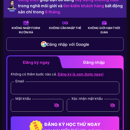
trong nghề môi giới và
tìm kiếm khách hàng
bất động
sản chỉ trong
6 tháng.
KHÔNG NHẬP FORM
KHÔNG CẦN
NHẬP THẺ
KHÔNG GIỚI HẠN
THỜI
RƯỜM RÀ
GIAN
Đăng nhập với Google
Đăng ký ngay
Đăng nhập
Không có thêm bước nào cả.
Đăng ký là xem được ngay!
Email
Mật khẩu
Xác nhận mật khẩu
ĐĂNG KÝ HỌC THỬ NGAY