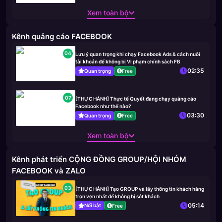
Xem toàn bộ
Kênh quảng cáo FACEBOOK
04
Lưu ý quan trọng khi chạy Facebook Ads & cách nuôi
tài khoản để không bị Vi phạm chính sách FB
02:35
Quan trọng
Free
07
[THỰC HÀNH] Thực tế Quyết đang chạy quảng cáo
Facebook như thế nào?
03:30
Quan trọng
Free
Xem toàn bộ
Kênh phát triển CỘNG ĐỒNG GROUP/HỘI NHÓM
FACEBOOK và ZALO
03
[THỰC HÀNH] Tạo GROUP và lấy thông tin khách hàng
trọn vẹn nhất để không bị sót khách
05:14
Nổi bật
Free