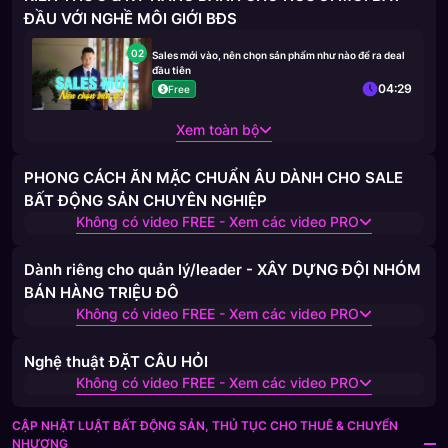
ĐẦU VỚI NGHỀ MÔI GIỚI BĐS
02
Sales mới vào, nên chọn sản phẩm như nào để ra deal
đầu tiên
04:29
Free
Xem toàn bộ
PHONG CÁCH ĂN MẶC CHUẨN ÂU DÀNH CHO SALE
BẤT ĐỘNG SẢN CHUYÊN NGHIỆP
Không có video FREE - Xem các video PRO
Dành riêng cho quản lý/leader - XÂY DỰNG ĐỘI NHÓM
BÁN HÀNG TRIỆU ĐÔ
Không có video FREE - Xem các video PRO
Nghệ thuật ĐẶT CÂU HỎI
Không có video FREE - Xem các video PRO
CẬP NHẬT LUẬT BẤT ĐỘNG SẢN, THỦ TỤC CHO THUÊ & CHUYỂN
NHƯỢNG