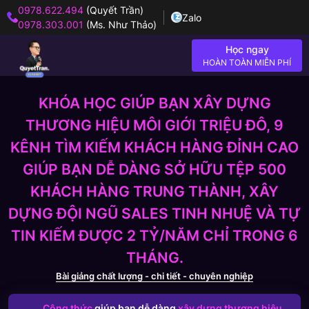
0978.622.494
(Quyết Trần)
Zalo
0978.303.001
(Ms. Như Thảo)
Học ngay
HOÀN TOÀN MIỄN PHÍ
KHÓA HỌC GIÚP BẠN XÂY DỰNG
THƯƠNG HIỆU MÔI GIỚI TRIỆU ĐÔ, 9
KÊNH TÌM KIẾM KHÁCH HÀNG ĐỈNH CAO
GIÚP BẠN DỄ DÀNG SỞ HỮU TỆP 500
KHÁCH HÀNG TRUNG THÀNH, XÂY
DỰNG ĐỘI NGŨ SALES TINH NHUỆ VÀ TỰ
TIN KIẾM ĐƯỢC 2 TỶ/NĂM CHỈ TRONG 6
THÁNG.
Bài giảng chất lượng - chi tiết - chuyên nghiệp
Công thức
giúp bạn dễ dàng
xây dựng thương hiệu