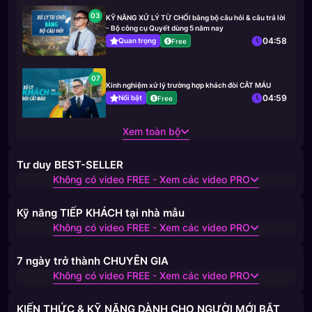
03
KỸ NĂNG XỬ LÝ TỪ CHỐI bằng bộ câu hỏi & câu trả lời
- Bộ công cụ Quyết dùng 5 năm nay
04:58
Quan trọng
Free
07
Kinh nghiệm xử lý trường hợp khách đòi CẮT MÁU
04:59
Nổi bật
Free
Xem toàn bộ
Tư duy BEST-SELLER
Không có video FREE - Xem các video PRO
Kỹ năng TIẾP KHÁCH tại nhà mẫu
Không có video FREE - Xem các video PRO
7 ngày trở thành CHUYÊN GIA
Không có video FREE - Xem các video PRO
KIẾN THỨC & KỸ NĂNG DÀNH CHO NGƯỜI MỚI BẮT