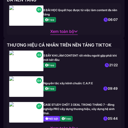
01
6 BÀI HỌC Quyết học được từ việc làm content đa nền
tảng
06:07
Free
Xem toàn bộ
THƯƠNG HIỆU CÁ NHÂN TRÊN NỀN TẢNG TIKTOK
02
5 BẪY KHI LÀM CONTENT rất nhiều người gặp phải khi
mới bắt đầu
21:22
Free
04
Nguyên tắc xây kênh chuẩn: C.A.P.E
09:49
Free
CASE STUDY CHỐT 3 DEAL TRONG THÁNG 7 - đồng
27
nghiệp PRO xây dựng thương hiệu, xây dựng hệ sinh
thái.
05:44
Nổi bật
Free