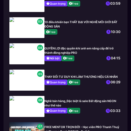
03:59
Quan trọng
Free
03
10 điều khiến bạn THẤT BẠI VỚI NGHỀ MÔI GIỚI BẤT
ĐỘNG SẢN
10:30
Free
04
QUYỀN LỢI đặc quyền khi anh em nâng cấp để trở
thành đồng nghiệp PRO
04:15
Nổi bật
Free
05
THAY ĐỔI TƯ DUY KHI LÀM THƯƠNG HIỆU CÁ NHÂN
06:29
Quan trọng
Free
06
Nghề bán hàng_Đặc biệt là sale Bất động sản NGON
như thế nào
03:33
Quan trọng
Free
07
FREE MENTOR TRỌN ĐỜI - Học viên PRO Thanh Thuỷ