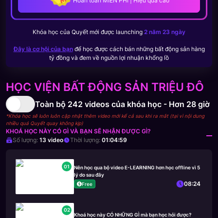
Hoàn toàn MIỄN PHÍ | Hiệu quả cao
Khóa học của
Quyết
mới được launching
2 năm 23 ngày
Đây là cơ hội của bạn
để học được cách bán những bất động sản hàng
tỷ đồng và đem về nguồn lợi nhuận khổng lồ
HỌC VIỆN BẤT ĐỘNG SẢN TRIỆU ĐÔ
Toàn bộ
242
videos của khóa học -
Hơn 28 giờ
*Khóa học sẽ luôn luôn cập nhật thêm video mới kể cả sau khi ra mắt (tại vì nội dung
nhiều quá Quyết quay không kịp)
KHOÁ HỌC NÀY CÓ GÌ VÀ BẠN SẼ NHẬN ĐƯỢC GÌ?
Số lượng:
13
video
Thời lượng:
01:04:59
01
Nên học qua bộ video E-LEARNING hơn học offline vì 5
lý do sau đây
08:24
Free
02
Khoá học này CÓ NHỮNG GÌ mà bạn học hỏi được?