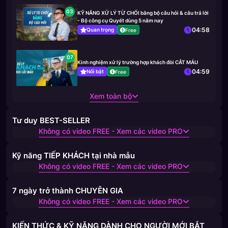
03
KỸ NĂNG XỬ LÝ TỪ CHỐI bằng bộ câu hỏi & câu trả lời
- Bộ công cụ Quyết dùng 5 năm nay
04:58
Quan trọng
Free
07
Kinh nghiệm xử lý trường hợp khách đòi CẮT MÁU
04:59
Nổi bật
Free
Xem toàn bộ
Tư duy BEST-SELLER
Không có video FREE - Xem các video PRO
Kỹ năng TIẾP KHÁCH tại nhà mẫu
Không có video FREE - Xem các video PRO
7 ngày trở thành CHUYÊN GIA
Không có video FREE - Xem các video PRO
KIẾN THỨC & KỸ NĂNG DÀNH CHO NGƯỜI MỚI BẮT