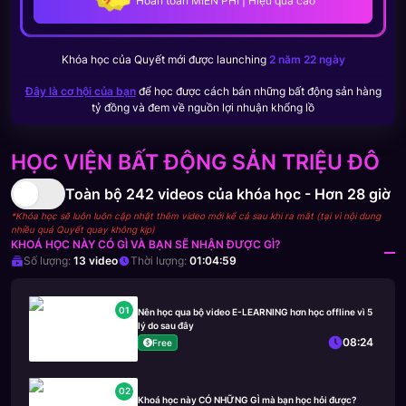
Hoàn toàn MIỄN PHÍ | Hiệu quả cao
Khóa học của
Quyết
mới được launching
2 năm 22 ngày
Đây là cơ hội của bạn
để học được cách bán những bất động sản hàng
tỷ đồng và đem về nguồn lợi nhuận khổng lồ
HỌC VIỆN BẤT ĐỘNG SẢN TRIỆU ĐÔ
Toàn bộ
242
videos của khóa học -
Hơn 28 giờ
*Khóa học sẽ luôn luôn cập nhật thêm video mới kể cả sau khi ra mắt (tại vì nội dung
nhiều quá Quyết quay không kịp)
KHOÁ HỌC NÀY CÓ GÌ VÀ BẠN SẼ NHẬN ĐƯỢC GÌ?
Số lượng:
13
video
Thời lượng:
01:04:59
01
Nên học qua bộ video E-LEARNING hơn học offline vì 5
lý do sau đây
08:24
Free
02
Khoá học này CÓ NHỮNG GÌ mà bạn học hỏi được?