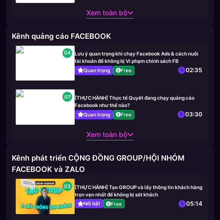
Xem toàn bộ
Kênh quảng cáo FACEBOOK
04
Lưu ý quan trọng khi chạy Facebook Ads & cách nuôi
tài khoản để không bị Vi phạm chính sách FB
02:35
Quan trọng
Free
07
[THỰC HÀNH] Thực tế Quyết đang chạy quảng cáo
Facebook như thế nào?
03:30
Quan trọng
Free
Xem toàn bộ
Kênh phát triển CỘNG ĐỒNG GROUP/HỘI NHÓM
FACEBOOK và ZALO
03
[THỰC HÀNH] Tạo GROUP và lấy thông tin khách hàng
trọn vẹn nhất để không bị sót khách
05:14
Nổi bật
Free