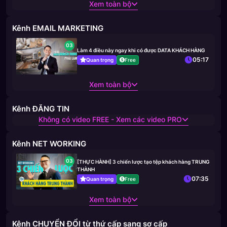
Xem toàn bộ
Kênh EMAIL MARKETING
03
Làm 4 điều này ngay khi có được DATA KHÁCH HÀNG
05:17
Quan trọng
Free
Xem toàn bộ
Kênh ĐĂNG TIN
Không có video FREE - Xem các video PRO
Kênh NET WORKING
03
[THỰC HÀNH] 3 chiến lược tạo tệp khách hàng TRUNG
THÀNH
07:35
Quan trọng
Free
Xem toàn bộ
Kênh CHUYỂN ĐỔI từ thứ cấp sang sơ cấp