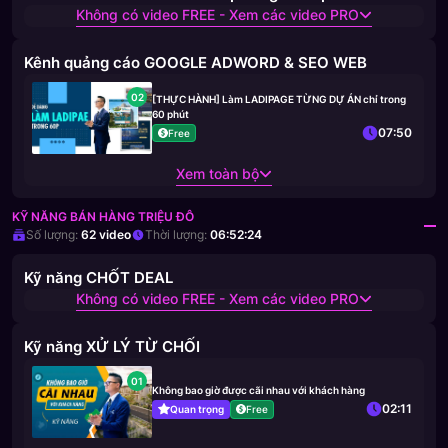
Không có video FREE - Xem các video PRO
Kênh quảng cáo GOOGLE ADWORD & SEO WEB
02
[THỰC HÀNH] Làm LADIPAGE TỪNG DỰ ÁN chỉ trong
60 phút
07:50
Free
Xem toàn bộ
KỸ NĂNG BÁN HÀNG TRIỆU ĐÔ
Số lượng:
62
video
Thời lượng:
06:52:24
Kỹ năng CHỐT DEAL
Không có video FREE - Xem các video PRO
Kỹ năng XỬ LÝ TỪ CHỐI
01
Không bao giờ được cãi nhau với khách hàng
02:11
Quan trọng
Free