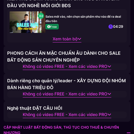
ĐẦU VỚI NGHỀ MÔI GIỚI BĐS
02
Sales mới vào, nên chọn sản phẩm như nào để ra deal
đầu tiên
04:29
Free
Xem toàn bộ
PHONG CÁCH ĂN MẶC CHUẨN ÂU DÀNH CHO SALE
BẤT ĐỘNG SẢN CHUYÊN NGHIỆP
Không có video FREE - Xem các video PRO
Dành riêng cho quản lý/leader - XÂY DỰNG ĐỘI NHÓM
BÁN HÀNG TRIỆU ĐÔ
Không có video FREE - Xem các video PRO
Nghệ thuật ĐẶT CÂU HỎI
Không có video FREE - Xem các video PRO
CẬP NHẬT LUẬT BẤT ĐỘNG SẢN, THỦ TỤC CHO THUÊ & CHUYỂN
NHƯỢNG