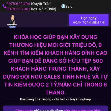
0978.622.494
(Quyết Trần)
Zalo
0978.303.001
(Ms. Như Thảo)
Học ngay
HOÀN TOÀN MIỄN PHÍ
KHÓA HỌC GIÚP BẠN XÂY DỰNG
THƯƠNG HIỆU MÔI GIỚI TRIỆU ĐÔ, 9
KÊNH TÌM KIẾM KHÁCH HÀNG ĐỈNH CAO
GIÚP BẠN DỄ DÀNG SỞ HỮU TỆP 500
KHÁCH HÀNG TRUNG THÀNH, XÂY
DỰNG ĐỘI NGŨ SALES TINH NHUỆ VÀ TỰ
TIN KIẾM ĐƯỢC 2 TỶ/NĂM CHỈ TRONG 6
THÁNG.
Bài giảng chất lượng - chi tiết - chuyên nghiệp
Công thức
giúp bạn dễ dàng
xây dựng thương hiệu