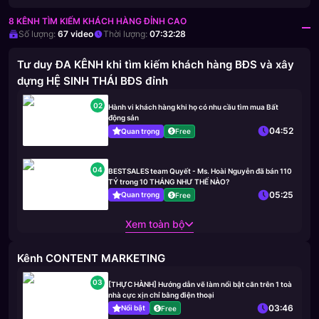
8 KÊNH TÌM KIẾM KHÁCH HÀNG ĐỈNH CAO
Số lượng:
67
video
Thời lượng:
07:32:28
Tư duy ĐA KÊNH khi tìm kiếm khách hàng BĐS và xây
dựng HỆ SINH THÁI BĐS đỉnh
02
Hành vi khách hàng khi họ có nhu cầu tìm mua Bất
động sản
04:52
Quan trọng
Free
04
BESTSALES team Quyết - Ms. Hoài Nguyễn đã bán 110
TỶ trong 10 THÁNG NHƯ THẾ NÀO?
05:25
Quan trọng
Free
Xem toàn bộ
Kênh CONTENT MARKETING
03
[THỰC HÀNH] Hướng dẫn vẽ làm nổi bật căn trên 1 toà
nhà cực xịn chỉ bằng điện thoại
03:46
Nổi bật
Free