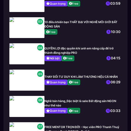
03:59
Quan trọng
Free
03
10 điều khiến bạn THẤT BẠI VỚI NGHỀ MÔI GIỚI BẤT
ĐỘNG SẢN
10:30
Free
04
QUYỀN LỢI đặc quyền khi anh em nâng cấp để trở
thành đồng nghiệp PRO
04:15
Nổi bật
Free
05
THAY ĐỔI TƯ DUY KHI LÀM THƯƠNG HIỆU CÁ NHÂN
06:29
Quan trọng
Free
06
Nghề bán hàng_Đặc biệt là sale Bất động sản NGON
như thế nào
03:33
Quan trọng
Free
07
FREE MENTOR TRỌN ĐỜI - Học viên PRO Thanh Thuỷ