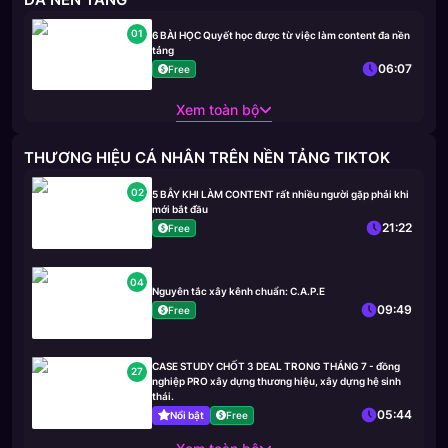
01
6 BÀI HỌC Quyết học được từ việc làm content đa nền
tảng
06:07
Free
Xem toàn bộ
THƯƠNG HIỆU CÁ NHÂN TRÊN NỀN TẢNG TIKTOK
02
5 BẪY KHI LÀM CONTENT rất nhiều người gặp phải khi
mới bắt đầu
21:22
Free
04
Nguyên tắc xây kênh chuẩn: C.A.P.E
09:49
Free
CASE STUDY CHỐT 3 DEAL TRONG THÁNG 7 - đồng
27
nghiệp PRO xây dựng thương hiệu, xây dựng hệ sinh
thái.
05:44
Nổi bật
Free