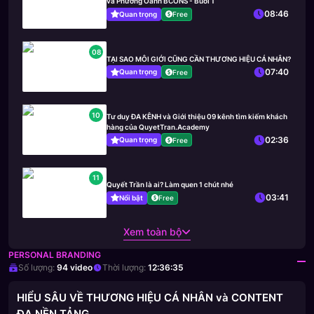
và Phương Oanh BCONS - Buổi 1
08:46
Quan trọng
Free
08
TẠI SAO MÔI GIỚI CŨNG CẦN THƯƠNG HIỆU CÁ NHÂN?
07:40
Quan trọng
Free
10
Tư duy ĐA KÊNH và Giới thiệu 09 kênh tìm kiếm khách
hàng của QuyetTran.Academy
02:36
Quan trọng
Free
11
Quyết Trần là ai? Làm quen 1 chút nhé
03:41
Nổi bật
Free
Xem toàn bộ
PERSONAL BRANDING
Số lượng:
94
video
Thời lượng:
12:36:35
HIỂU SÂU VỀ THƯƠNG HIỆU CÁ NHÂN và CONTENT
ĐA NỀN TẢNG