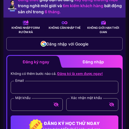
trong nghề môi giới và
tìm kiếm khách hàng
bất động
sản chỉ trong
6 tháng.
KHÔNG NHẬP FORM
KHÔNG CẦN
NHẬP THẺ
KHÔNG GIỚI HẠN
THỜI
RƯỜM RÀ
GIAN
Đăng nhập với Google
Đăng ký ngay
Đăng nhập
Không có thêm bước nào cả.
Đăng ký là xem được ngay!
Email
Mật khẩu
Xác nhận mật khẩu
ĐĂNG KÝ HỌC THỬ NGAY