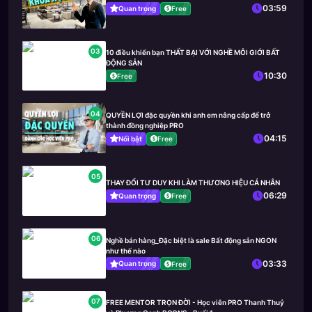
03:59
Quan trọng
Free
03
10 điều khiến bạn THẤT BẠI VỚI NGHỀ MÔI GIỚI BẤT
ĐỘNG SẢN
10:30
Free
04
QUYỀN LỢI đặc quyền khi anh em nâng cấp để trở
thành đồng nghiệp PRO
04:15
Nổi bật
Free
05
THAY ĐỔI TƯ DUY KHI LÀM THƯƠNG HIỆU CÁ NHÂN
06:29
Quan trọng
Free
06
Nghề bán hàng_Đặc biệt là sale Bất động sản NGON
như thế nào
03:33
Quan trọng
Free
07
FREE MENTOR TRỌN ĐỜI - Học viên PRO Thanh Thuỷ