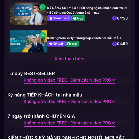
03
KỸ NĂNG XỬ LÝ TỪ CHỐI bằng bộ câu hỏi & câu trả lời
- Bộ công cụ Quyết dùng 5 năm nay
04:58
Quan trọng
Free
07
Kinh nghiệm xử lý trường hợp khách đòi CẮT MÁU
04:59
Nổi bật
Free
Xem toàn bộ
Tư duy BEST-SELLER
Không có video FREE - Xem các video PRO
Kỹ năng TIẾP KHÁCH tại nhà mẫu
Không có video FREE - Xem các video PRO
7 ngày trở thành CHUYÊN GIA
Không có video FREE - Xem các video PRO
KIẾN THỨC & KỸ NĂNG DÀNH CHO NGƯỜI MỚI BẮT