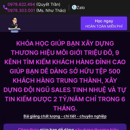
0978.622.494
(Quyết Trần)
Zalo
0978.303.001
(Ms. Như Thảo)
Học ngay
HOÀN TOÀN MIỄN PHÍ
KHÓA HỌC GIÚP BẠN XÂY DỰNG
THƯƠNG HIỆU MÔI GIỚI TRIỆU ĐÔ, 9
KÊNH TÌM KIẾM KHÁCH HÀNG ĐỈNH CAO
GIÚP BẠN DỄ DÀNG SỞ HỮU TỆP 500
KHÁCH HÀNG TRUNG THÀNH, XÂY
DỰNG ĐỘI NGŨ SALES TINH NHUỆ VÀ TỰ
TIN KIẾM ĐƯỢC 2 TỶ/NĂM CHỈ TRONG 6
THÁNG.
Bài giảng chất lượng - chi tiết - chuyên nghiệp
Công thức
giúp bạn dễ dàng
xây dựng thương hiệu