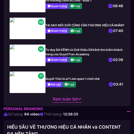
và Phương Oanh BCONS - Buổi 1
08:46
Quan trọng
Free
08
TẠI SAO MÔI GIỚI CŨNG CẦN THƯƠNG HIỆU CÁ NHÂN?
07:40
Quan trọng
Free
10
Tư duy ĐA KÊNH và Giới thiệu 09 kênh tìm kiếm khách
hàng của QuyetTran.Academy
02:36
Quan trọng
Free
11
Quyết Trần là ai? Làm quen 1 chút nhé
03:41
Nổi bật
Free
Xem toàn bộ
PERSONAL BRANDING
Số lượng:
94
video
Thời lượng:
12:36:35
HIỂU SÂU VỀ THƯƠNG HIỆU CÁ NHÂN và CONTENT
ĐA NỀN TẢNG