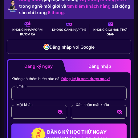
trong nghề môi giới và
tìm kiếm khách hàng
bất động
sản chỉ trong
6 tháng.
KHÔNG NHẬP FORM
KHÔNG CẦN
NHẬP THẺ
KHÔNG GIỚI HẠN
THỜI
RƯỜM RÀ
GIAN
Đăng nhập với Google
Đăng ký ngay
Đăng nhập
Không có thêm bước nào cả.
Đăng ký là xem được ngay!
Email
Mật khẩu
Xác nhận mật khẩu
ĐĂNG KÝ HỌC THỬ NGAY