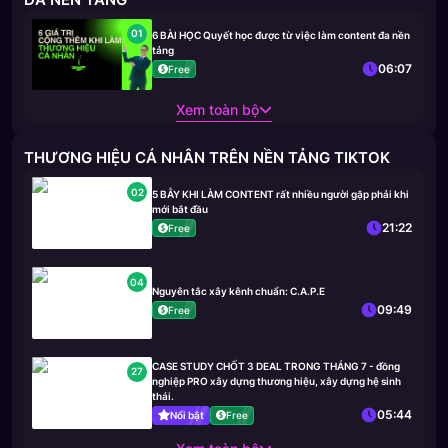
01
6 BÀI HỌC Quyết học được từ việc làm content đa nền
tảng
06:07
Free
Xem toàn bộ
THƯƠNG HIỆU CÁ NHÂN TRÊN NỀN TẢNG TIKTOK
02
5 BẪY KHI LÀM CONTENT rất nhiều người gặp phải khi
mới bắt đầu
21:22
Free
04
Nguyên tắc xây kênh chuẩn: C.A.P.E
09:49
Free
CASE STUDY CHỐT 3 DEAL TRONG THÁNG 7 - đồng
27
nghiệp PRO xây dựng thương hiệu, xây dựng hệ sinh
thái.
05:44
Nổi bật
Free