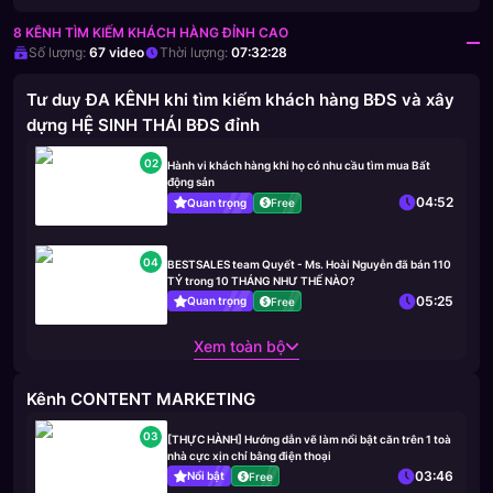
8 KÊNH TÌM KIẾM KHÁCH HÀNG ĐỈNH CAO
Số lượng:
67
video
Thời lượng:
07:32:28
Tư duy ĐA KÊNH khi tìm kiếm khách hàng BĐS và xây
dựng HỆ SINH THÁI BĐS đỉnh
02
Hành vi khách hàng khi họ có nhu cầu tìm mua Bất
động sản
04:52
Quan trọng
Free
04
BESTSALES team Quyết - Ms. Hoài Nguyễn đã bán 110
TỶ trong 10 THÁNG NHƯ THẾ NÀO?
05:25
Quan trọng
Free
Xem toàn bộ
Kênh CONTENT MARKETING
03
[THỰC HÀNH] Hướng dẫn vẽ làm nổi bật căn trên 1 toà
nhà cực xịn chỉ bằng điện thoại
03:46
Nổi bật
Free