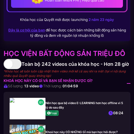
Hoàn toàn MIỄN PHÍ | Hiệu quả cao
Khóa học của
Quyết
mới được launching
2 năm 23 ngày
Đây là cơ hội của bạn
để học được cách bán những bất động sản hàng
tỷ đồng và đem về nguồn lợi nhuận khổng lồ
HỌC VIỆN BẤT ĐỘNG SẢN TRIỆU ĐÔ
Toàn bộ
242
videos của khóa học -
Hơn 28 giờ
*Khóa học sẽ luôn luôn cập nhật thêm video mới kể cả sau khi ra mắt (tại vì nội dung
nhiều quá Quyết quay không kịp)
KHOÁ HỌC NÀY CÓ GÌ VÀ BẠN SẼ NHẬN ĐƯỢC GÌ?
Số lượng:
13
video
Thời lượng:
01:04:59
01
Nên học qua bộ video E-LEARNING hơn học offline vì 5
lý do sau đây
08:24
Free
02
Khoá học này CÓ NHỮNG GÌ mà bạn học hỏi được?