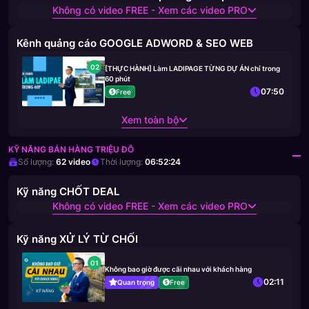
Không có video FREE - Xem các video PRO
Kênh quảng cáo GOOGLE ADWORD & SEO WEB
02
[THỰC HÀNH] Làm LADIPAGE TỪNG DỰ ÁN chỉ trong
60 phút
07:50
Free
Xem toàn bộ
KỸ NĂNG BÁN HÀNG TRIỆU ĐÔ
Số lượng:
62
video
Thời lượng:
06:52:24
Kỹ năng CHỐT DEAL
Không có video FREE - Xem các video PRO
Kỹ năng XỬ LÝ TỪ CHỐI
01
Không bao giờ được cãi nhau với khách hàng
02:11
Quan trọng
Free