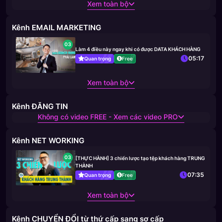
Xem toàn bộ
Kênh EMAIL MARKETING
03
Làm 4 điều này ngay khi có được DATA KHÁCH HÀNG
05:17
Quan trọng
Free
Xem toàn bộ
Kênh ĐĂNG TIN
Không có video FREE - Xem các video PRO
Kênh NET WORKING
03
[THỰC HÀNH] 3 chiến lược tạo tệp khách hàng TRUNG
THÀNH
07:35
Quan trọng
Free
Xem toàn bộ
Kênh CHUYỂN ĐỔI từ thứ cấp sang sơ cấp