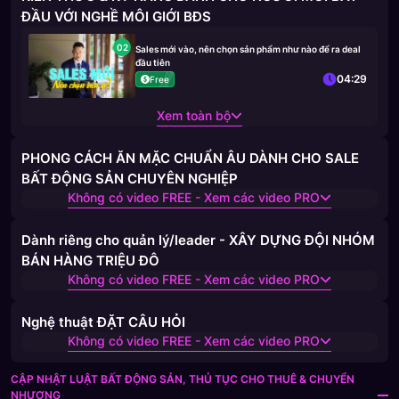
ĐẦU VỚI NGHỀ MÔI GIỚI BĐS
02
Sales mới vào, nên chọn sản phẩm như nào để ra deal
đầu tiên
04:29
Free
Xem toàn bộ
PHONG CÁCH ĂN MẶC CHUẨN ÂU DÀNH CHO SALE
BẤT ĐỘNG SẢN CHUYÊN NGHIỆP
Không có video FREE - Xem các video PRO
Dành riêng cho quản lý/leader - XÂY DỰNG ĐỘI NHÓM
BÁN HÀNG TRIỆU ĐÔ
Không có video FREE - Xem các video PRO
Nghệ thuật ĐẶT CÂU HỎI
Không có video FREE - Xem các video PRO
CẬP NHẬT LUẬT BẤT ĐỘNG SẢN, THỦ TỤC CHO THUÊ & CHUYỂN
NHƯỢNG