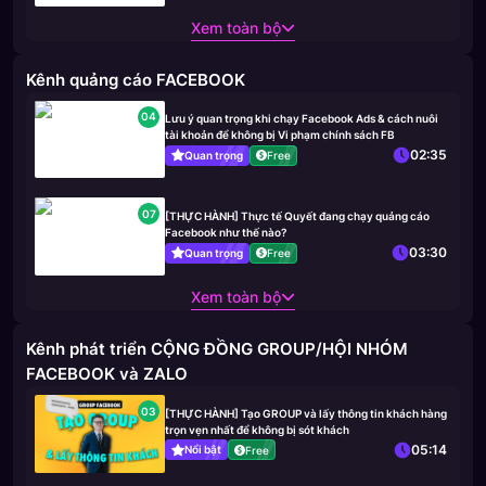
Xem toàn bộ
Kênh quảng cáo FACEBOOK
04
Lưu ý quan trọng khi chạy Facebook Ads & cách nuôi
tài khoản để không bị Vi phạm chính sách FB
02:35
Quan trọng
Free
07
[THỰC HÀNH] Thực tế Quyết đang chạy quảng cáo
Facebook như thế nào?
03:30
Quan trọng
Free
Xem toàn bộ
Kênh phát triển CỘNG ĐỒNG GROUP/HỘI NHÓM
FACEBOOK và ZALO
03
[THỰC HÀNH] Tạo GROUP và lấy thông tin khách hàng
trọn vẹn nhất để không bị sót khách
05:14
Nổi bật
Free