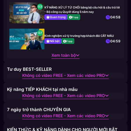
03
KỸ NĂNG XỬ LÝ TỪ CHỐI bằng bộ câu hỏi & câu trả lời
- Bộ công cụ Quyết dùng 5 năm nay
04:58
Quan trọng
Free
07
Kinh nghiệm xử lý trường hợp khách đòi CẮT MÁU
04:59
Nổi bật
Free
Xem toàn bộ
Tư duy BEST-SELLER
Không có video FREE - Xem các video PRO
Kỹ năng TIẾP KHÁCH tại nhà mẫu
Không có video FREE - Xem các video PRO
7 ngày trở thành CHUYÊN GIA
Không có video FREE - Xem các video PRO
KIẾN THỨC & KỸ NĂNG DÀNH CHO NGƯỜI MỚI BẮT