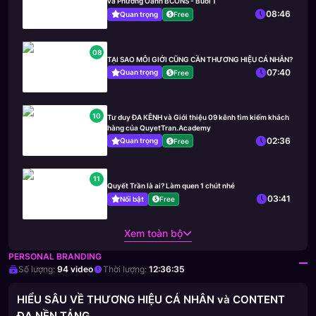
và Phương Oanh BCONS - Buổi 1
08:46
Quan trọng
Free
08
TẠI SAO MÔI GIỚI CŨNG CẦN THƯƠNG HIỆU CÁ NHÂN?
07:40
Quan trọng
Free
10
Tư duy ĐA KÊNH và Giới thiệu 09 kênh tìm kiếm khách
hàng của QuyetTran.Academy
02:36
Quan trọng
Free
11
Quyết Trần là ai? Làm quen 1 chút nhé
03:41
Nổi bật
Free
Xem toàn bộ
PERSONAL BRANDING
Số lượng:
94
video
Thời lượng:
12:36:35
HIỂU SÂU VỀ THƯƠNG HIỆU CÁ NHÂN và CONTENT
ĐA NỀN TẢNG