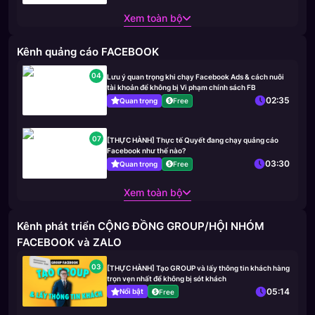
Xem toàn bộ
Kênh quảng cáo FACEBOOK
04
Lưu ý quan trọng khi chạy Facebook Ads & cách nuôi
tài khoản để không bị Vi phạm chính sách FB
02:35
Quan trọng
Free
07
[THỰC HÀNH] Thực tế Quyết đang chạy quảng cáo
Facebook như thế nào?
03:30
Quan trọng
Free
Xem toàn bộ
Kênh phát triển CỘNG ĐỒNG GROUP/HỘI NHÓM
FACEBOOK và ZALO
03
[THỰC HÀNH] Tạo GROUP và lấy thông tin khách hàng
trọn vẹn nhất để không bị sót khách
05:14
Nổi bật
Free