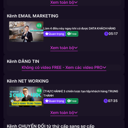
Xem toàn bộ
Kênh EMAIL MARKETING
03
Làm 4 điều này ngay khi có được DATA KHÁCH HÀNG
05:17
Quan trọng
Free
Xem toàn bộ
Kênh ĐĂNG TIN
Không có video FREE - Xem các video PRO
Kênh NET WORKING
03
[THỰC HÀNH] 3 chiến lược tạo tệp khách hàng TRUNG
THÀNH
07:35
Quan trọng
Free
Xem toàn bộ
Kênh CHUYỂN ĐỔI từ thứ cấp sang sơ cấp