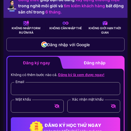
trong nghề môi giới và
tìm kiếm khách hàng
bất động
sản chỉ trong
6 tháng.
KHÔNG NHẬP FORM
KHÔNG CẦN
NHẬP THẺ
KHÔNG GIỚI HẠN
THỜI
RƯỜM RÀ
GIAN
Đăng nhập với Google
Đăng ký ngay
Đăng nhập
Không có thêm bước nào cả.
Đăng ký là xem được ngay!
Email
Mật khẩu
Xác nhận mật khẩu
ĐĂNG KÝ HỌC THỬ NGAY