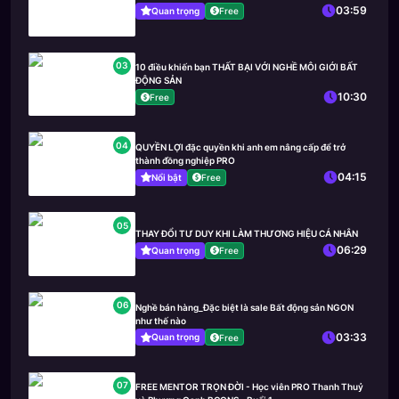
03:59
Quan trọng
Free
03
10 điều khiến bạn THẤT BẠI VỚI NGHỀ MÔI GIỚI BẤT
ĐỘNG SẢN
10:30
Free
04
QUYỀN LỢI đặc quyền khi anh em nâng cấp để trở
thành đồng nghiệp PRO
04:15
Nổi bật
Free
05
THAY ĐỔI TƯ DUY KHI LÀM THƯƠNG HIỆU CÁ NHÂN
06:29
Quan trọng
Free
06
Nghề bán hàng_Đặc biệt là sale Bất động sản NGON
như thế nào
03:33
Quan trọng
Free
07
FREE MENTOR TRỌN ĐỜI - Học viên PRO Thanh Thuỷ