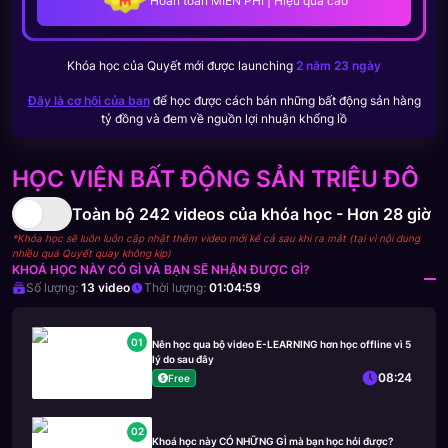
Hoàn toàn MIỄN PHÍ | Hiệu quả cao
Khóa học của
Quyết
mới được launching
2 năm 23 ngày
Đây là cơ hội của bạn
để học được cách bán những bất động sản hàng
tỷ đồng và đem về nguồn lợi nhuận khổng lồ
HỌC VIỆN BẤT ĐỘNG SẢN TRIỆU ĐÔ
Toàn bộ
242
videos của khóa học -
Hơn 28 giờ
*Khóa học sẽ luôn luôn cập nhật thêm video mới kể cả sau khi ra mắt (tại vì nội dung
nhiều quá Quyết quay không kịp)
KHOÁ HỌC NÀY CÓ GÌ VÀ BẠN SẼ NHẬN ĐƯỢC GÌ?
Số lượng:
13
video
Thời lượng:
01:04:59
01
Nên học qua bộ video E-LEARNING hơn học offline vì 5
lý do sau đây
08:24
Free
02
Khoá học này CÓ NHỮNG GÌ mà bạn học hỏi được?