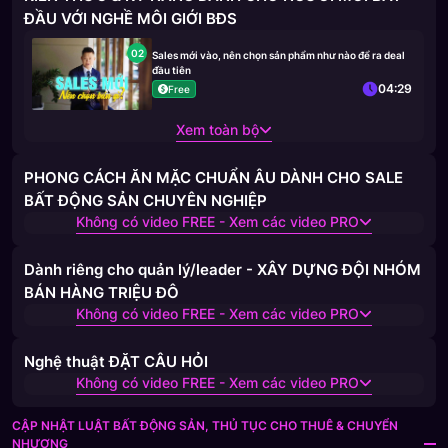
ĐẦU VỚI NGHỀ MÔI GIỚI BĐS
02
Sales mới vào, nên chọn sản phẩm như nào để ra deal
đầu tiên
04:29
Free
Xem toàn bộ
PHONG CÁCH ĂN MẶC CHUẨN ÂU DÀNH CHO SALE
BẤT ĐỘNG SẢN CHUYÊN NGHIỆP
Không có video FREE - Xem các video PRO
Dành riêng cho quản lý/leader - XÂY DỰNG ĐỘI NHÓM
BÁN HÀNG TRIỆU ĐÔ
Không có video FREE - Xem các video PRO
Nghệ thuật ĐẶT CÂU HỎI
Không có video FREE - Xem các video PRO
CẬP NHẬT LUẬT BẤT ĐỘNG SẢN, THỦ TỤC CHO THUÊ & CHUYỂN
NHƯỢNG