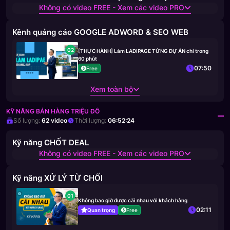
Không có video FREE - Xem các video PRO
Kênh quảng cáo GOOGLE ADWORD & SEO WEB
02
[THỰC HÀNH] Làm LADIPAGE TỪNG DỰ ÁN chỉ trong
60 phút
07:50
Free
Xem toàn bộ
KỸ NĂNG BÁN HÀNG TRIỆU ĐÔ
Số lượng:
62
video
Thời lượng:
06:52:24
Kỹ năng CHỐT DEAL
Không có video FREE - Xem các video PRO
Kỹ năng XỬ LÝ TỪ CHỐI
01
Không bao giờ được cãi nhau với khách hàng
02:11
Quan trọng
Free