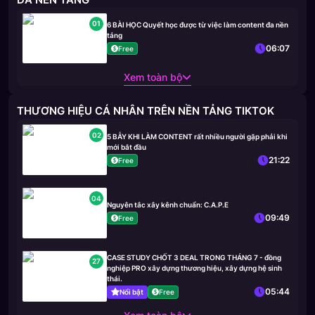
01
6 BÀI HỌC Quyết học được từ việc làm content đa nền
tảng
06:07
Free
Xem toàn bộ
THƯƠNG HIỆU CÁ NHÂN TRÊN NỀN TẢNG TIKTOK
02
5 BẪY KHI LÀM CONTENT rất nhiều người gặp phải khi
mới bắt đầu
21:22
Free
04
Nguyên tắc xây kênh chuẩn: C.A.P.E
09:49
Free
CASE STUDY CHỐT 3 DEAL TRONG THÁNG 7 - đồng
27
nghiệp PRO xây dựng thương hiệu, xây dựng hệ sinh
thái.
05:44
Nổi bật
Free