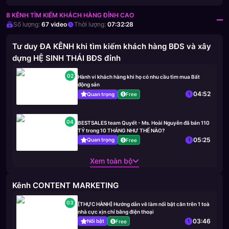
8 KÊNH TÌM KIẾM KHÁCH HÀNG ĐỈNH CAO
Số lượng:
67
video
Thời lượng:
07:32:28
Tư duy ĐA KÊNH khi tìm kiếm khách hàng BĐS và xây
dựng HỆ SINH THÁI BĐS đỉnh
02
Hành vi khách hàng khi họ có nhu cầu tìm mua Bất
động sản
04:52
Quan trọng
Free
04
BESTSALES team Quyết - Ms. Hoài Nguyễn đã bán 110
TỶ trong 10 THÁNG NHƯ THẾ NÀO?
05:25
Quan trọng
Free
Xem toàn bộ
Kênh CONTENT MARKETING
03
[THỰC HÀNH] Hướng dẫn vẽ làm nổi bật căn trên 1 toà
nhà cực xịn chỉ bằng điện thoại
03:46
Nổi bật
Free