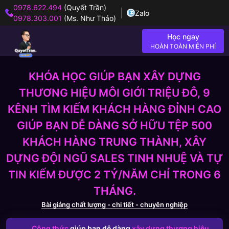
0978.622.494
(Quyết Trần)
Zalo
0978.303.001
(Ms. Như Thảo)
Học ngay
HOÀN TOÀN MIỄN PHÍ
KHÓA HỌC GIÚP BẠN XÂY DỰNG
THƯƠNG HIỆU MÔI GIỚI TRIỆU ĐÔ, 9
KÊNH TÌM KIẾM KHÁCH HÀNG ĐỈNH CAO
GIÚP BẠN DỄ DÀNG SỞ HỮU TỆP 500
KHÁCH HÀNG TRUNG THÀNH, XÂY
DỰNG ĐỘI NGŨ SALES TINH NHUỆ VÀ TỰ
TIN KIẾM ĐƯỢC 2 TỶ/NĂM CHỈ TRONG 6
THÁNG.
Bài giảng chất lượng - chi tiết - chuyên nghiệp
Công thức
giúp bạn dễ dàng
xây dựng thương hiệu