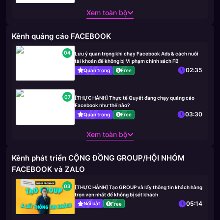
Xem toàn bộ
Kênh quảng cáo FACEBOOK
04
Lưu ý quan trọng khi chạy Facebook Ads & cách nuôi
tài khoản để không bị Vi phạm chính sách FB
02:35
Quan trọng
Free
07
[THỰC HÀNH] Thực tế Quyết đang chạy quảng cáo
Facebook như thế nào?
03:30
Quan trọng
Free
Xem toàn bộ
Kênh phát triển CỘNG ĐỒNG GROUP/HỘI NHÓM
FACEBOOK và ZALO
03
[THỰC HÀNH] Tạo GROUP và lấy thông tin khách hàng
trọn vẹn nhất để không bị sót khách
05:14
Nổi bật
Free