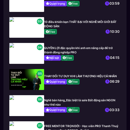
03:59
Quan trọng
Free
03
10 điều khiến bạn THẤT BẠI VỚI NGHỀ MÔI GIỚI BẤT
ĐỘNG SẢN
10:30
Free
04
QUYỀN LỢI đặc quyền khi anh em nâng cấp để trở
thành đồng nghiệp PRO
04:15
Nổi bật
Free
05
THAY ĐỔI TƯ DUY KHI LÀM THƯƠNG HIỆU CÁ NHÂN
06:29
Quan trọng
Free
06
Nghề bán hàng_Đặc biệt là sale Bất động sản NGON
như thế nào
03:33
Quan trọng
Free
07
FREE MENTOR TRỌN ĐỜI - Học viên PRO Thanh Thuỷ