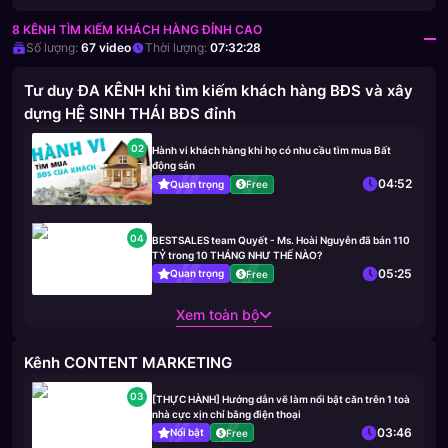
8 KÊNH TÌM KIẾM KHÁCH HÀNG ĐỈNH CAO
Số lượng:
67
video
Thời lượng:
07:32:28
Tư duy ĐA KÊNH khi tìm kiếm khách hàng BĐS và xây
dựng HỆ SINH THÁI BĐS đỉnh
02
Hành vi khách hàng khi họ có nhu cầu tìm mua Bất
động sản
04:52
Quan trọng
Free
04
BESTSALES team Quyết - Ms. Hoài Nguyễn đã bán 110
TỶ trong 10 THÁNG NHƯ THẾ NÀO?
05:25
Quan trọng
Free
Xem toàn bộ
Kênh CONTENT MARKETING
03
[THỰC HÀNH] Hướng dẫn vẽ làm nổi bật căn trên 1 toà
nhà cực xịn chỉ bằng điện thoại
03:46
Nổi bật
Free