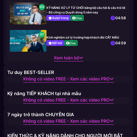
03
KỸ NĂNG XỬ LÝ TỪ CHỐI bằng bộ câu hỏi & câu trả lời
- Bộ công cụ Quyết dùng 5 năm nay
04:58
Quan trọng
Free
07
Kinh nghiệm xử lý trường hợp khách đòi CẮT MÁU
04:59
Nổi bật
Free
Xem toàn bộ
Tư duy BEST-SELLER
Không có video FREE - Xem các video PRO
Kỹ năng TIẾP KHÁCH tại nhà mẫu
Không có video FREE - Xem các video PRO
7 ngày trở thành CHUYÊN GIA
Không có video FREE - Xem các video PRO
KIẾN THỨC & KỸ NĂNG DÀNH CHO NGƯỜI MỚI BẮT