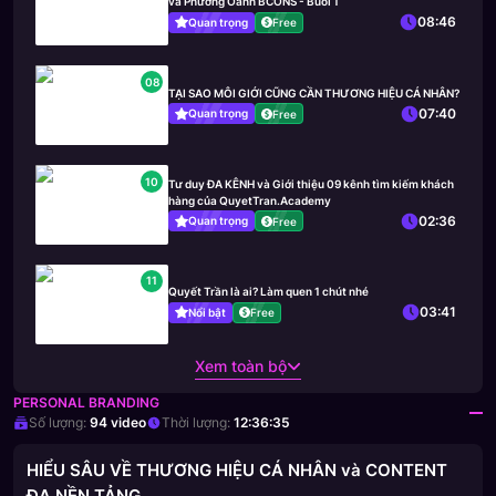
và Phương Oanh BCONS - Buổi 1
08:46
Quan trọng
Free
08
TẠI SAO MÔI GIỚI CŨNG CẦN THƯƠNG HIỆU CÁ NHÂN?
07:40
Quan trọng
Free
10
Tư duy ĐA KÊNH và Giới thiệu 09 kênh tìm kiếm khách
hàng của QuyetTran.Academy
02:36
Quan trọng
Free
11
Quyết Trần là ai? Làm quen 1 chút nhé
03:41
Nổi bật
Free
Xem toàn bộ
PERSONAL BRANDING
Số lượng:
94
video
Thời lượng:
12:36:35
HIỂU SÂU VỀ THƯƠNG HIỆU CÁ NHÂN và CONTENT
ĐA NỀN TẢNG