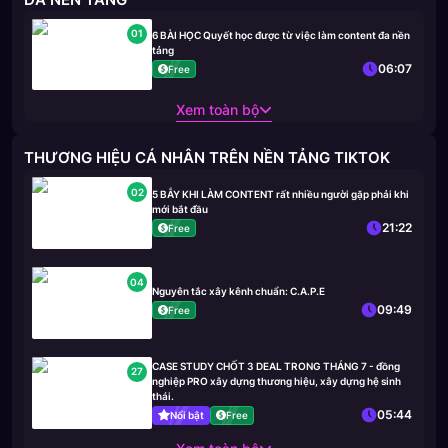
01
6 BÀI HỌC Quyết học được từ việc làm content đa nền
tảng
06:07
Free
Xem toàn bộ
THƯƠNG HIỆU CÁ NHÂN TRÊN NỀN TẢNG TIKTOK
02
5 BẪY KHI LÀM CONTENT rất nhiều người gặp phải khi
mới bắt đầu
21:22
Free
04
Nguyên tắc xây kênh chuẩn: C.A.P.E
09:49
Free
CASE STUDY CHỐT 3 DEAL TRONG THÁNG 7 - đồng
27
nghiệp PRO xây dựng thương hiệu, xây dựng hệ sinh
thái.
05:44
Nổi bật
Free