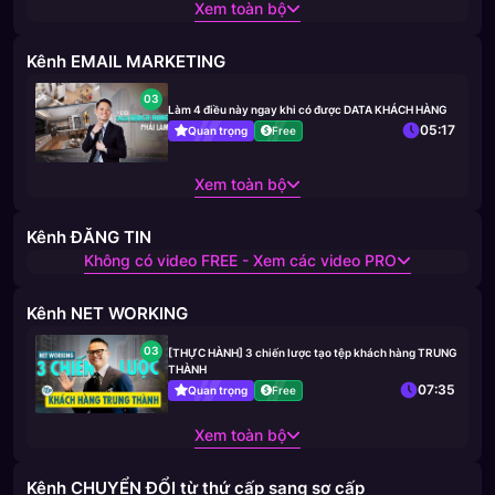
Xem toàn bộ
Kênh EMAIL MARKETING
03
Làm 4 điều này ngay khi có được DATA KHÁCH HÀNG
05:17
Quan trọng
Free
Xem toàn bộ
Kênh ĐĂNG TIN
Không có video FREE - Xem các video PRO
Kênh NET WORKING
03
[THỰC HÀNH] 3 chiến lược tạo tệp khách hàng TRUNG
THÀNH
07:35
Quan trọng
Free
Xem toàn bộ
Kênh CHUYỂN ĐỔI từ thứ cấp sang sơ cấp