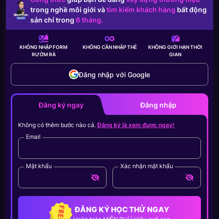
trong nghề môi giới và
tìm kiếm khách hàng
bất động
sản chỉ trong
6 tháng.
KHÔNG NHẬP FORM
KHÔNG CẦN
NHẬP THẺ
KHÔNG GIỚI HẠN
THỜI
RƯỜM RÀ
GIAN
Đăng nhập với Google
Đăng ký ngay
Đăng nhập
Không có thêm bước nào cả.
Đăng ký là xem được ngay!
Email
Mật khẩu
Xác nhận mật khẩu
ĐĂNG KÝ HỌC THỬ NGAY