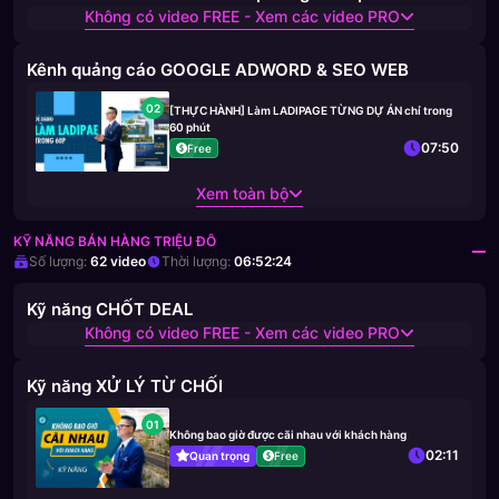
Không có video FREE - Xem các video PRO
Kênh quảng cáo GOOGLE ADWORD & SEO WEB
02
[THỰC HÀNH] Làm LADIPAGE TỪNG DỰ ÁN chỉ trong
60 phút
07:50
Free
Xem toàn bộ
KỸ NĂNG BÁN HÀNG TRIỆU ĐÔ
Số lượng:
62
video
Thời lượng:
06:52:24
Kỹ năng CHỐT DEAL
Không có video FREE - Xem các video PRO
Kỹ năng XỬ LÝ TỪ CHỐI
01
Không bao giờ được cãi nhau với khách hàng
02:11
Quan trọng
Free