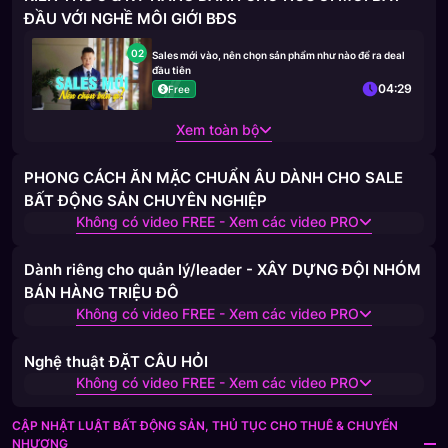
ĐẦU VỚI NGHỀ MÔI GIỚI BĐS
02
Sales mới vào, nên chọn sản phẩm như nào để ra deal
đầu tiên
04:29
Free
Xem toàn bộ
PHONG CÁCH ĂN MẶC CHUẨN ÂU DÀNH CHO SALE
BẤT ĐỘNG SẢN CHUYÊN NGHIỆP
Không có video FREE - Xem các video PRO
Dành riêng cho quản lý/leader - XÂY DỰNG ĐỘI NHÓM
BÁN HÀNG TRIỆU ĐÔ
Không có video FREE - Xem các video PRO
Nghệ thuật ĐẶT CÂU HỎI
Không có video FREE - Xem các video PRO
CẬP NHẬT LUẬT BẤT ĐỘNG SẢN, THỦ TỤC CHO THUÊ & CHUYỂN
NHƯỢNG