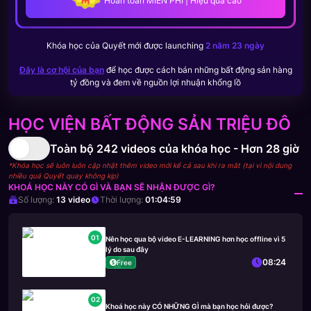
Hoàn toàn MIỄN PHÍ | Hiệu quả cao
Khóa học của
Quyết
mới được launching
2 năm 23 ngày
Đây là cơ hội của bạn
để học được cách bán những bất động sản hàng
tỷ đồng và đem về nguồn lợi nhuận khổng lồ
HỌC VIỆN BẤT ĐỘNG SẢN TRIỆU ĐÔ
Toàn bộ
242
videos của khóa học -
Hơn 28 giờ
*Khóa học sẽ luôn luôn cập nhật thêm video mới kể cả sau khi ra mắt (tại vì nội dung
nhiều quá Quyết quay không kịp)
KHOÁ HỌC NÀY CÓ GÌ VÀ BẠN SẼ NHẬN ĐƯỢC GÌ?
Số lượng:
13
video
Thời lượng:
01:04:59
01
Nên học qua bộ video E-LEARNING hơn học offline vì 5
lý do sau đây
08:24
Free
02
Khoá học này CÓ NHỮNG GÌ mà bạn học hỏi được?