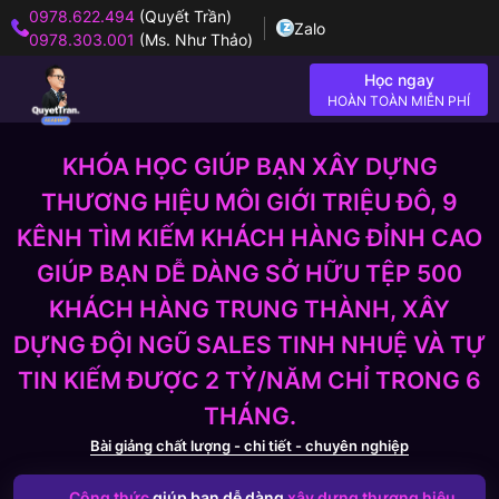
0978.622.494
(Quyết Trần)
Zalo
0978.303.001
(Ms. Như Thảo)
Học ngay
HOÀN TOÀN MIỄN PHÍ
KHÓA HỌC GIÚP BẠN XÂY DỰNG
THƯƠNG HIỆU MÔI GIỚI TRIỆU ĐÔ, 9
KÊNH TÌM KIẾM KHÁCH HÀNG ĐỈNH CAO
GIÚP BẠN DỄ DÀNG SỞ HỮU TỆP 500
KHÁCH HÀNG TRUNG THÀNH, XÂY
DỰNG ĐỘI NGŨ SALES TINH NHUỆ VÀ TỰ
TIN KIẾM ĐƯỢC 2 TỶ/NĂM CHỈ TRONG 6
THÁNG.
Bài giảng chất lượng - chi tiết - chuyên nghiệp
Công thức
giúp bạn dễ dàng
xây dựng thương hiệu