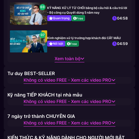
03
KỸ NĂNG XỬ LÝ TỪ CHỐI bằng bộ câu hỏi & câu trả lời
- Bộ công cụ Quyết dùng 5 năm nay
04:58
Quan trọng
Free
07
Kinh nghiệm xử lý trường hợp khách đòi CẮT MÁU
04:59
Nổi bật
Free
Xem toàn bộ
Tư duy BEST-SELLER
Không có video FREE - Xem các video PRO
Kỹ năng TIẾP KHÁCH tại nhà mẫu
Không có video FREE - Xem các video PRO
7 ngày trở thành CHUYÊN GIA
Không có video FREE - Xem các video PRO
KIẾN THỨC & KỸ NĂNG DÀNH CHO NGƯỜI MỚI BẮT