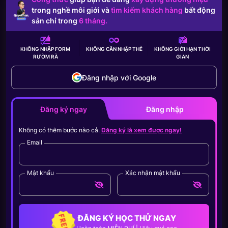
trong nghề môi giới và
tìm kiếm khách hàng
bất động
sản chỉ trong
6 tháng.
KHÔNG NHẬP FORM
KHÔNG CẦN
NHẬP THẺ
KHÔNG GIỚI HẠN
THỜI
RƯỜM RÀ
GIAN
Đăng nhập với Google
Đăng ký ngay
Đăng nhập
Không có thêm bước nào cả.
Đăng ký là xem được ngay!
Email
Mật khẩu
Xác nhận mật khẩu
ĐĂNG KÝ HỌC THỬ NGAY