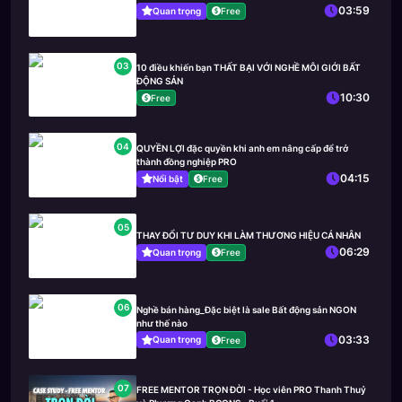
03:59
Quan trọng
Free
03
10 điều khiến bạn THẤT BẠI VỚI NGHỀ MÔI GIỚI BẤT
ĐỘNG SẢN
10:30
Free
04
QUYỀN LỢI đặc quyền khi anh em nâng cấp để trở
thành đồng nghiệp PRO
04:15
Nổi bật
Free
05
THAY ĐỔI TƯ DUY KHI LÀM THƯƠNG HIỆU CÁ NHÂN
06:29
Quan trọng
Free
06
Nghề bán hàng_Đặc biệt là sale Bất động sản NGON
như thế nào
03:33
Quan trọng
Free
07
FREE MENTOR TRỌN ĐỜI - Học viên PRO Thanh Thuỷ