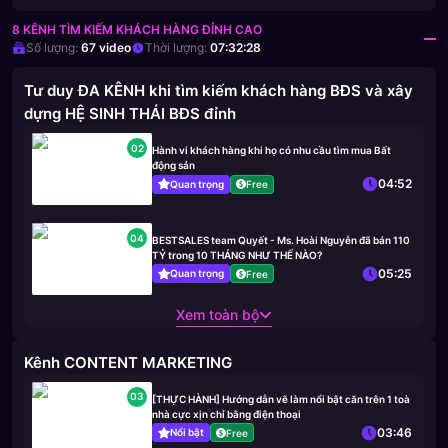
8 KÊNH TÌM KIẾM KHÁCH HÀNG ĐỈNH CAO
Số lượng:
67
video
Thời lượng:
07:32:28
Tư duy ĐA KÊNH khi tìm kiếm khách hàng BĐS và xây
dựng HỆ SINH THÁI BĐS đỉnh
02
Hành vi khách hàng khi họ có nhu cầu tìm mua Bất
động sản
04:52
Quan trọng
Free
04
BESTSALES team Quyết - Ms. Hoài Nguyễn đã bán 110
TỶ trong 10 THÁNG NHƯ THẾ NÀO?
05:25
Quan trọng
Free
Xem toàn bộ
Kênh CONTENT MARKETING
03
[THỰC HÀNH] Hướng dẫn vẽ làm nổi bật căn trên 1 toà
nhà cực xịn chỉ bằng điện thoại
03:46
Nổi bật
Free