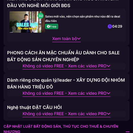
ĐẦU VỚI NGHỀ MÔI GIỚI BĐS
02
Sales mới vào, nên chọn sản phẩm như nào để ra deal
đầu tiên
04:29
Free
Xem toàn bộ
PHONG CÁCH ĂN MẶC CHUẨN ÂU DÀNH CHO SALE
BẤT ĐỘNG SẢN CHUYÊN NGHIỆP
Không có video FREE - Xem các video PRO
Dành riêng cho quản lý/leader - XÂY DỰNG ĐỘI NHÓM
BÁN HÀNG TRIỆU ĐÔ
Không có video FREE - Xem các video PRO
Nghệ thuật ĐẶT CÂU HỎI
Không có video FREE - Xem các video PRO
CẬP NHẬT LUẬT BẤT ĐỘNG SẢN, THỦ TỤC CHO THUÊ & CHUYỂN
NHƯỢNG