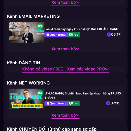
Xem toàn bộ
Kênh EMAIL MARKETING
03
Làm 4 điều này ngay khi có được DATA KHÁCH HÀNG
05:17
Quan trọng
Free
Xem toàn bộ
Kênh ĐĂNG TIN
Không có video FREE - Xem các video PRO
Kênh NET WORKING
03
[THỰC HÀNH] 3 chiến lược tạo tệp khách hàng TRUNG
THÀNH
07:35
Quan trọng
Free
Xem toàn bộ
Kênh CHUYỂN ĐỔI từ thứ cấp sang sơ cấp