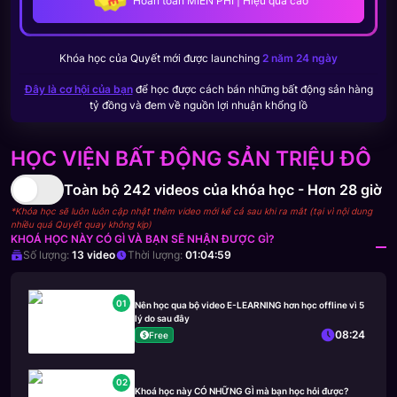
Hoàn toàn MIỄN PHÍ | Hiệu quả cao
Khóa học của
Quyết
mới được launching
2 năm 24 ngày
Đây là cơ hội của bạn
để học được cách bán những bất động sản hàng
tỷ đồng và đem về nguồn lợi nhuận khổng lồ
HỌC VIỆN BẤT ĐỘNG SẢN TRIỆU ĐÔ
Toàn bộ
242
videos của khóa học -
Hơn 28 giờ
*Khóa học sẽ luôn luôn cập nhật thêm video mới kể cả sau khi ra mắt (tại vì nội dung
nhiều quá Quyết quay không kịp)
KHOÁ HỌC NÀY CÓ GÌ VÀ BẠN SẼ NHẬN ĐƯỢC GÌ?
Số lượng:
13
video
Thời lượng:
01:04:59
01
Nên học qua bộ video E-LEARNING hơn học offline vì 5
lý do sau đây
08:24
Free
02
Khoá học này CÓ NHỮNG GÌ mà bạn học hỏi được?