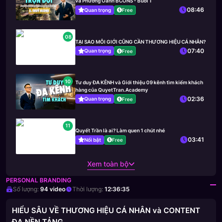
và Phương Oanh BCONS - Buổi 1
08:46
Quan trọng
Free
08
TẠI SAO MÔI GIỚI CŨNG CẦN THƯƠNG HIỆU CÁ NHÂN?
07:40
Quan trọng
Free
10
Tư duy ĐA KÊNH và Giới thiệu 09 kênh tìm kiếm khách
hàng của QuyetTran.Academy
02:36
Quan trọng
Free
11
Quyết Trần là ai? Làm quen 1 chút nhé
03:41
Nổi bật
Free
Xem toàn bộ
PERSONAL BRANDING
Số lượng:
94
video
Thời lượng:
12:36:35
HIỂU SÂU VỀ THƯƠNG HIỆU CÁ NHÂN và CONTENT
ĐA NỀN TẢNG