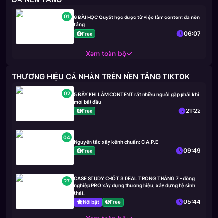
01
6 BÀI HỌC Quyết học được từ việc làm content đa nền
tảng
06:07
Free
Xem toàn bộ
THƯƠNG HIỆU CÁ NHÂN TRÊN NỀN TẢNG TIKTOK
02
5 BẪY KHI LÀM CONTENT rất nhiều người gặp phải khi
mới bắt đầu
21:22
Free
04
Nguyên tắc xây kênh chuẩn: C.A.P.E
09:49
Free
CASE STUDY CHỐT 3 DEAL TRONG THÁNG 7 - đồng
27
nghiệp PRO xây dựng thương hiệu, xây dựng hệ sinh
thái.
05:44
Nổi bật
Free