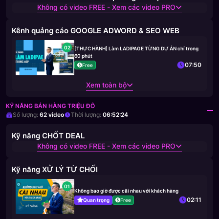
Không có video FREE - Xem các video PRO
Kênh quảng cáo GOOGLE ADWORD & SEO WEB
02
[THỰC HÀNH] Làm LADIPAGE TỪNG DỰ ÁN chỉ trong
60 phút
07:50
Free
Xem toàn bộ
KỸ NĂNG BÁN HÀNG TRIỆU ĐÔ
Số lượng:
62
video
Thời lượng:
06:52:24
Kỹ năng CHỐT DEAL
Không có video FREE - Xem các video PRO
Kỹ năng XỬ LÝ TỪ CHỐI
01
Không bao giờ được cãi nhau với khách hàng
02:11
Quan trọng
Free