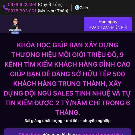
0978.622.494
(Quyết Trần)
Zalo
0978.303.001
(Ms. Như Thảo)
Học ngay
HOÀN TOÀN MIỄN PHÍ
KHÓA HỌC GIÚP BẠN XÂY DỰNG
THƯƠNG HIỆU MÔI GIỚI TRIỆU ĐÔ, 9
KÊNH TÌM KIẾM KHÁCH HÀNG ĐỈNH CAO
GIÚP BẠN DỄ DÀNG SỞ HỮU TỆP 500
KHÁCH HÀNG TRUNG THÀNH, XÂY
DỰNG ĐỘI NGŨ SALES TINH NHUỆ VÀ TỰ
TIN KIẾM ĐƯỢC 2 TỶ/NĂM CHỈ TRONG 6
THÁNG.
Bài giảng chất lượng - chi tiết - chuyên nghiệp
Công thức
giúp bạn dễ dàng
xây dựng thương hiệu