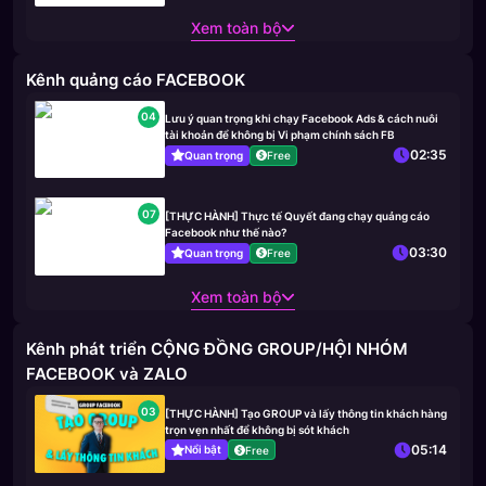
Xem toàn bộ
Kênh quảng cáo FACEBOOK
04
Lưu ý quan trọng khi chạy Facebook Ads & cách nuôi
tài khoản để không bị Vi phạm chính sách FB
02:35
Quan trọng
Free
07
[THỰC HÀNH] Thực tế Quyết đang chạy quảng cáo
Facebook như thế nào?
03:30
Quan trọng
Free
Xem toàn bộ
Kênh phát triển CỘNG ĐỒNG GROUP/HỘI NHÓM
FACEBOOK và ZALO
03
[THỰC HÀNH] Tạo GROUP và lấy thông tin khách hàng
trọn vẹn nhất để không bị sót khách
05:14
Nổi bật
Free