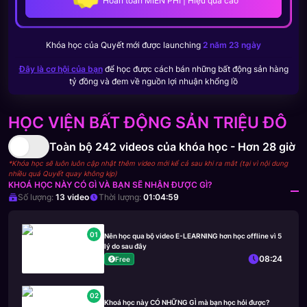
Hoàn toàn MIỄN PHÍ | Hiệu quả cao
Khóa học của
Quyết
mới được launching
2 năm 23 ngày
Đây là cơ hội của bạn
để học được cách bán những bất động sản hàng
tỷ đồng và đem về nguồn lợi nhuận khổng lồ
HỌC VIỆN BẤT ĐỘNG SẢN TRIỆU ĐÔ
Toàn bộ
242
videos của khóa học -
Hơn 28 giờ
*Khóa học sẽ luôn luôn cập nhật thêm video mới kể cả sau khi ra mắt (tại vì nội dung
nhiều quá Quyết quay không kịp)
KHOÁ HỌC NÀY CÓ GÌ VÀ BẠN SẼ NHẬN ĐƯỢC GÌ?
Số lượng:
13
video
Thời lượng:
01:04:59
01
Nên học qua bộ video E-LEARNING hơn học offline vì 5
lý do sau đây
08:24
Free
02
Khoá học này CÓ NHỮNG GÌ mà bạn học hỏi được?