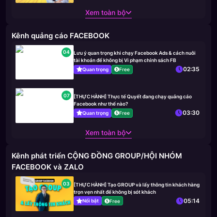
Xem toàn bộ
Kênh quảng cáo FACEBOOK
04
Lưu ý quan trọng khi chạy Facebook Ads & cách nuôi
tài khoản để không bị Vi phạm chính sách FB
02:35
Quan trọng
Free
07
[THỰC HÀNH] Thực tế Quyết đang chạy quảng cáo
Facebook như thế nào?
03:30
Quan trọng
Free
Xem toàn bộ
Kênh phát triển CỘNG ĐỒNG GROUP/HỘI NHÓM
FACEBOOK và ZALO
03
[THỰC HÀNH] Tạo GROUP và lấy thông tin khách hàng
trọn vẹn nhất để không bị sót khách
05:14
Nổi bật
Free