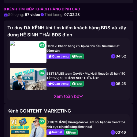
8 KÊNH TÌM KIẾM KHÁCH HÀNG ĐỈNH CAO
Số lượng:
67
video
Thời lượng:
07:32:28
Tư duy ĐA KÊNH khi tìm kiếm khách hàng BĐS và xây
dựng HỆ SINH THÁI BĐS đỉnh
02
Hành vi khách hàng khi họ có nhu cầu tìm mua Bất
động sản
04:52
Quan trọng
Free
04
BESTSALES team Quyết - Ms. Hoài Nguyễn đã bán 110
TỶ trong 10 THÁNG NHƯ THẾ NÀO?
05:25
Quan trọng
Free
Xem toàn bộ
Kênh CONTENT MARKETING
03
[THỰC HÀNH] Hướng dẫn vẽ làm nổi bật căn trên 1 toà
nhà cực xịn chỉ bằng điện thoại
03:46
Nổi bật
Free