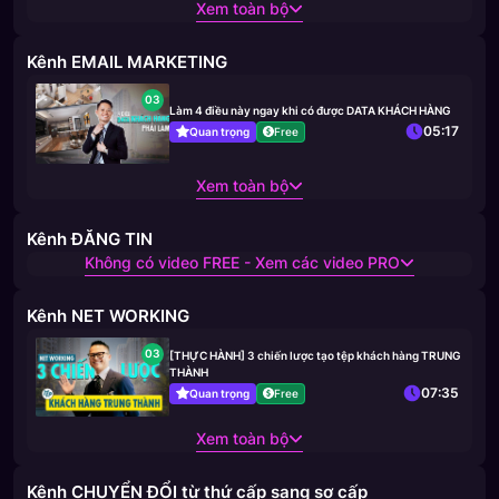
Xem toàn bộ
Kênh EMAIL MARKETING
03
Làm 4 điều này ngay khi có được DATA KHÁCH HÀNG
05:17
Quan trọng
Free
Xem toàn bộ
Kênh ĐĂNG TIN
Không có video FREE - Xem các video PRO
Kênh NET WORKING
03
[THỰC HÀNH] 3 chiến lược tạo tệp khách hàng TRUNG
THÀNH
07:35
Quan trọng
Free
Xem toàn bộ
Kênh CHUYỂN ĐỔI từ thứ cấp sang sơ cấp