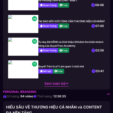
và Phương Oanh BCONS - Buổi 1
08:46
Quan trọng
Free
08
TẠI SAO MÔI GIỚI CŨNG CẦN THƯƠNG HIỆU CÁ NHÂN?
07:40
Quan trọng
Free
10
Tư duy ĐA KÊNH và Giới thiệu 09 kênh tìm kiếm khách
hàng của QuyetTran.Academy
02:36
Quan trọng
Free
11
Quyết Trần là ai? Làm quen 1 chút nhé
03:41
Nổi bật
Free
Xem toàn bộ
PERSONAL BRANDING
Số lượng:
94
video
Thời lượng:
12:36:35
HIỂU SÂU VỀ THƯƠNG HIỆU CÁ NHÂN và CONTENT
ĐA NỀN TẢNG