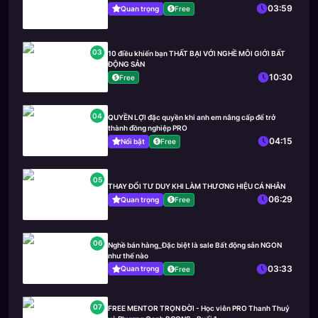
03:59
Quan trọng
Free
03
10 điều khiến bạn THẤT BẠI VỚI NGHỀ MÔI GIỚI BẤT
ĐỘNG SẢN
10:30
Free
04
QUYỀN LỢI đặc quyền khi anh em nâng cấp để trở
thành đồng nghiệp PRO
04:15
Nổi bật
Free
05
THAY ĐỔI TƯ DUY KHI LÀM THƯƠNG HIỆU CÁ NHÂN
06:29
Quan trọng
Free
06
Nghề bán hàng_Đặc biệt là sale Bất động sản NGON
như thế nào
03:33
Quan trọng
Free
07
FREE MENTOR TRỌN ĐỜI - Học viên PRO Thanh Thuỷ