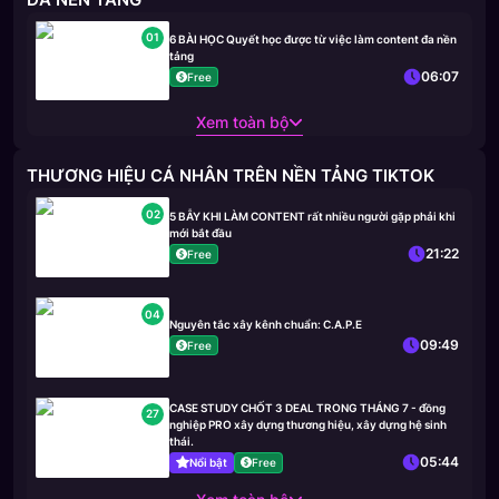
01
6 BÀI HỌC Quyết học được từ việc làm content đa nền
tảng
06:07
Free
Xem toàn bộ
THƯƠNG HIỆU CÁ NHÂN TRÊN NỀN TẢNG TIKTOK
02
5 BẪY KHI LÀM CONTENT rất nhiều người gặp phải khi
mới bắt đầu
21:22
Free
04
Nguyên tắc xây kênh chuẩn: C.A.P.E
09:49
Free
CASE STUDY CHỐT 3 DEAL TRONG THÁNG 7 - đồng
27
nghiệp PRO xây dựng thương hiệu, xây dựng hệ sinh
thái.
05:44
Nổi bật
Free