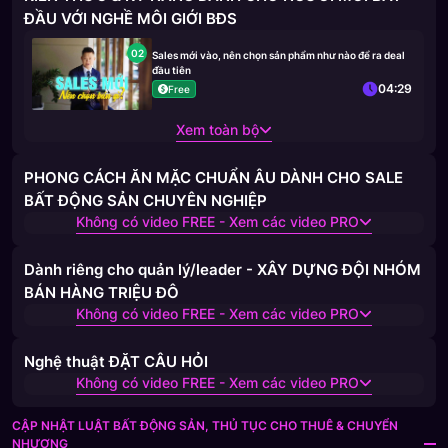
ĐẦU VỚI NGHỀ MÔI GIỚI BĐS
02
Sales mới vào, nên chọn sản phẩm như nào để ra deal
đầu tiên
04:29
Free
Xem toàn bộ
PHONG CÁCH ĂN MẶC CHUẨN ÂU DÀNH CHO SALE
BẤT ĐỘNG SẢN CHUYÊN NGHIỆP
Không có video FREE - Xem các video PRO
Dành riêng cho quản lý/leader - XÂY DỰNG ĐỘI NHÓM
BÁN HÀNG TRIỆU ĐÔ
Không có video FREE - Xem các video PRO
Nghệ thuật ĐẶT CÂU HỎI
Không có video FREE - Xem các video PRO
CẬP NHẬT LUẬT BẤT ĐỘNG SẢN, THỦ TỤC CHO THUÊ & CHUYỂN
NHƯỢNG