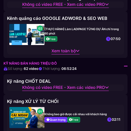
Không có video FREE - Xem các video PRO
Kênh quảng cáo GOOGLE ADWORD & SEO WEB
02
[THỰC HÀNH] Làm LADIPAGE TỪNG DỰ ÁN chỉ trong
60 phút
07:50
Free
Xem toàn bộ
KỸ NĂNG BÁN HÀNG TRIỆU ĐÔ
Số lượng:
62
video
Thời lượng:
06:52:24
Kỹ năng CHỐT DEAL
Không có video FREE - Xem các video PRO
Kỹ năng XỬ LÝ TỪ CHỐI
01
Không bao giờ được cãi nhau với khách hàng
02:11
Quan trọng
Free