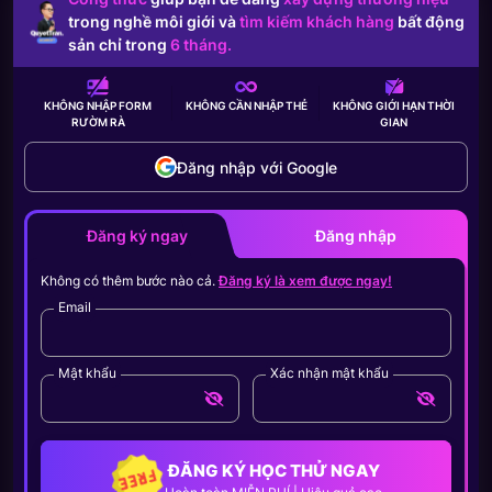
trong nghề môi giới và
tìm kiếm khách hàng
bất động
sản chỉ trong
6 tháng.
KHÔNG NHẬP FORM
KHÔNG CẦN
NHẬP THẺ
KHÔNG GIỚI HẠN
THỜI
RƯỜM RÀ
GIAN
Đăng nhập với Google
Đăng ký ngay
Đăng nhập
Không có thêm bước nào cả.
Đăng ký là xem được ngay!
Email
Mật khẩu
Xác nhận mật khẩu
ĐĂNG KÝ HỌC THỬ NGAY