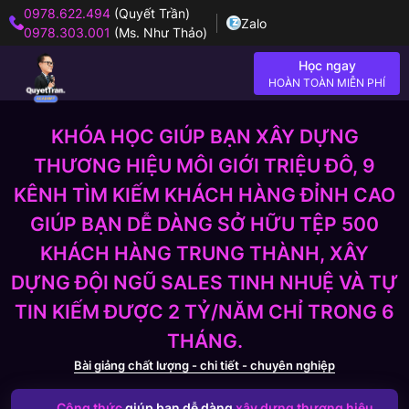
0978.622.494
(Quyết Trần)
Zalo
0978.303.001
(Ms. Như Thảo)
Học ngay
HOÀN TOÀN MIỄN PHÍ
KHÓA HỌC GIÚP BẠN XÂY DỰNG
THƯƠNG HIỆU MÔI GIỚI TRIỆU ĐÔ, 9
KÊNH TÌM KIẾM KHÁCH HÀNG ĐỈNH CAO
GIÚP BẠN DỄ DÀNG SỞ HỮU TỆP 500
KHÁCH HÀNG TRUNG THÀNH, XÂY
DỰNG ĐỘI NGŨ SALES TINH NHUỆ VÀ TỰ
TIN KIẾM ĐƯỢC 2 TỶ/NĂM CHỈ TRONG 6
THÁNG.
Bài giảng chất lượng - chi tiết - chuyên nghiệp
Công thức
giúp bạn dễ dàng
xây dựng thương hiệu