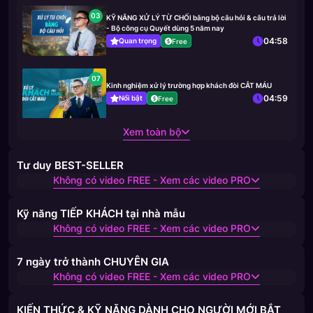
03
KỸ NĂNG XỬ LÝ TỪ CHỐI bằng bộ câu hỏi & câu trả lời
- Bộ công cụ Quyết dùng 5 năm nay
04:58
Quan trọng
Free
07
Kinh nghiệm xử lý trường hợp khách đòi CẮT MÁU
04:59
Nổi bật
Free
Xem toàn bộ
Tư duy BEST-SELLER
Không có video FREE - Xem các video PRO
Kỹ năng TIẾP KHÁCH tại nhà mẫu
Không có video FREE - Xem các video PRO
7 ngày trở thành CHUYÊN GIA
Không có video FREE - Xem các video PRO
KIẾN THỨC & KỸ NĂNG DÀNH CHO NGƯỜI MỚI BẮT