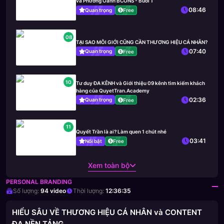
và Phương Oanh BCONS - Buổi 1
08:46
Quan trọng
Free
08
TẠI SAO MÔI GIỚI CŨNG CẦN THƯƠNG HIỆU CÁ NHÂN?
07:40
Quan trọng
Free
10
Tư duy ĐA KÊNH và Giới thiệu 09 kênh tìm kiếm khách
hàng của QuyetTran.Academy
02:36
Quan trọng
Free
11
Quyết Trần là ai? Làm quen 1 chút nhé
03:41
Nổi bật
Free
Xem toàn bộ
PERSONAL BRANDING
Số lượng:
94
video
Thời lượng:
12:36:35
HIỂU SÂU VỀ THƯƠNG HIỆU CÁ NHÂN và CONTENT
ĐA NỀN TẢNG