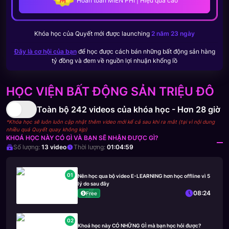
Hoàn toàn MIỄN PHÍ | Hiệu quả cao
Khóa học của
Quyết
mới được launching
2 năm 23 ngày
Đây là cơ hội của bạn
để học được cách bán những bất động sản hàng
tỷ đồng và đem về nguồn lợi nhuận khổng lồ
HỌC VIỆN BẤT ĐỘNG SẢN TRIỆU ĐÔ
Toàn bộ
242
videos của khóa học -
Hơn 28 giờ
*Khóa học sẽ luôn luôn cập nhật thêm video mới kể cả sau khi ra mắt (tại vì nội dung
nhiều quá Quyết quay không kịp)
KHOÁ HỌC NÀY CÓ GÌ VÀ BẠN SẼ NHẬN ĐƯỢC GÌ?
Số lượng:
13
video
Thời lượng:
01:04:59
01
Nên học qua bộ video E-LEARNING hơn học offline vì 5
lý do sau đây
08:24
Free
02
Khoá học này CÓ NHỮNG GÌ mà bạn học hỏi được?