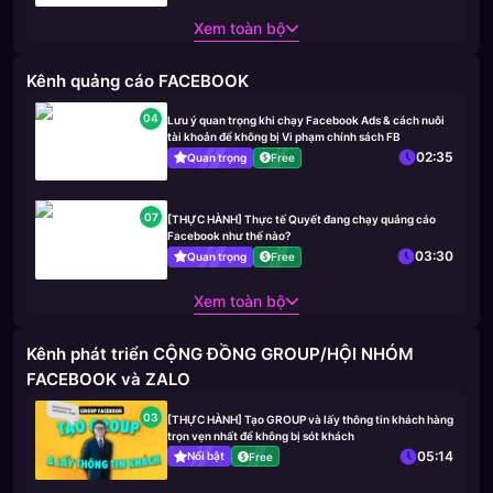
Xem toàn bộ
Kênh quảng cáo FACEBOOK
04
Lưu ý quan trọng khi chạy Facebook Ads & cách nuôi
tài khoản để không bị Vi phạm chính sách FB
02:35
Quan trọng
Free
07
[THỰC HÀNH] Thực tế Quyết đang chạy quảng cáo
Facebook như thế nào?
03:30
Quan trọng
Free
Xem toàn bộ
Kênh phát triển CỘNG ĐỒNG GROUP/HỘI NHÓM
FACEBOOK và ZALO
03
[THỰC HÀNH] Tạo GROUP và lấy thông tin khách hàng
trọn vẹn nhất để không bị sót khách
05:14
Nổi bật
Free