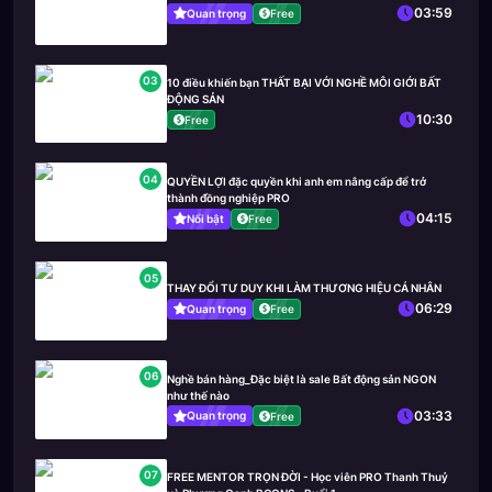
03:59
Quan trọng
Free
03
10 điều khiến bạn THẤT BẠI VỚI NGHỀ MÔI GIỚI BẤT
ĐỘNG SẢN
10:30
Free
04
QUYỀN LỢI đặc quyền khi anh em nâng cấp để trở
thành đồng nghiệp PRO
04:15
Nổi bật
Free
05
THAY ĐỔI TƯ DUY KHI LÀM THƯƠNG HIỆU CÁ NHÂN
06:29
Quan trọng
Free
06
Nghề bán hàng_Đặc biệt là sale Bất động sản NGON
như thế nào
03:33
Quan trọng
Free
07
FREE MENTOR TRỌN ĐỜI - Học viên PRO Thanh Thuỷ