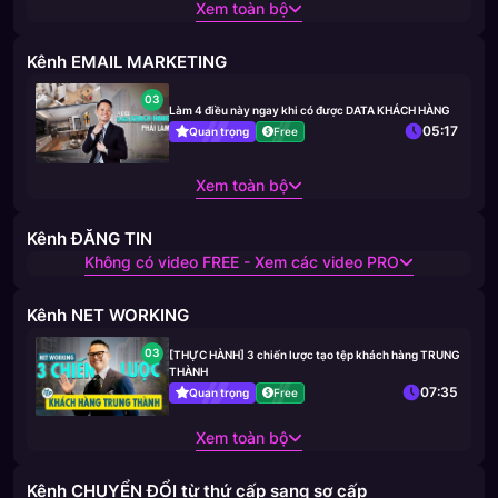
Xem toàn bộ
Kênh EMAIL MARKETING
03
Làm 4 điều này ngay khi có được DATA KHÁCH HÀNG
05:17
Quan trọng
Free
Xem toàn bộ
Kênh ĐĂNG TIN
Không có video FREE - Xem các video PRO
Kênh NET WORKING
03
[THỰC HÀNH] 3 chiến lược tạo tệp khách hàng TRUNG
THÀNH
07:35
Quan trọng
Free
Xem toàn bộ
Kênh CHUYỂN ĐỔI từ thứ cấp sang sơ cấp