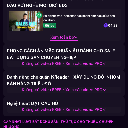
ĐẦU VỚI NGHỀ MÔI GIỚI BĐS
02
Sales mới vào, nên chọn sản phẩm như nào để ra deal
đầu tiên
04:29
Free
Xem toàn bộ
PHONG CÁCH ĂN MẶC CHUẨN ÂU DÀNH CHO SALE
BẤT ĐỘNG SẢN CHUYÊN NGHIỆP
Không có video FREE - Xem các video PRO
Dành riêng cho quản lý/leader - XÂY DỰNG ĐỘI NHÓM
BÁN HÀNG TRIỆU ĐÔ
Không có video FREE - Xem các video PRO
Nghệ thuật ĐẶT CÂU HỎI
Không có video FREE - Xem các video PRO
CẬP NHẬT LUẬT BẤT ĐỘNG SẢN, THỦ TỤC CHO THUÊ & CHUYỂN
NHƯỢNG