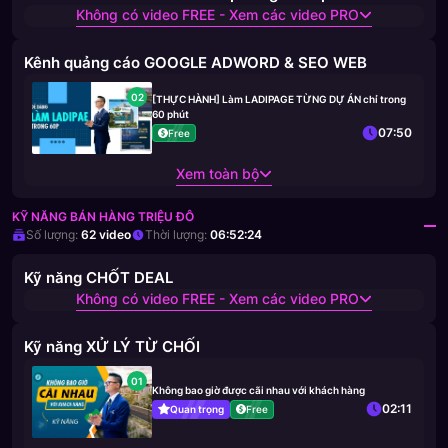
Không có video FREE - Xem các video PRO
Kênh quảng cáo GOOGLE ADWORD & SEO WEB
02
[THỰC HÀNH] Làm LADIPAGE TỪNG DỰ ÁN chỉ trong
60 phút
07:50
Free
Xem toàn bộ
KỸ NĂNG BÁN HÀNG TRIỆU ĐÔ
Số lượng:
62
video
Thời lượng:
06:52:24
Kỹ năng CHỐT DEAL
Không có video FREE - Xem các video PRO
Kỹ năng XỬ LÝ TỪ CHỐI
01
Không bao giờ được cãi nhau với khách hàng
02:11
Quan trọng
Free