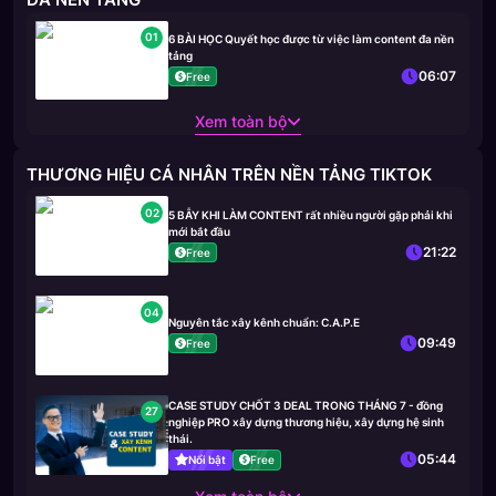
01
6 BÀI HỌC Quyết học được từ việc làm content đa nền
tảng
06:07
Free
Xem toàn bộ
THƯƠNG HIỆU CÁ NHÂN TRÊN NỀN TẢNG TIKTOK
02
5 BẪY KHI LÀM CONTENT rất nhiều người gặp phải khi
mới bắt đầu
21:22
Free
04
Nguyên tắc xây kênh chuẩn: C.A.P.E
09:49
Free
CASE STUDY CHỐT 3 DEAL TRONG THÁNG 7 - đồng
27
nghiệp PRO xây dựng thương hiệu, xây dựng hệ sinh
thái.
05:44
Nổi bật
Free