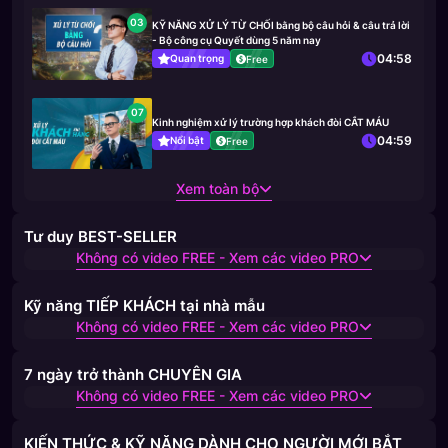
03
KỸ NĂNG XỬ LÝ TỪ CHỐI bằng bộ câu hỏi & câu trả lời
- Bộ công cụ Quyết dùng 5 năm nay
04:58
Quan trọng
Free
07
Kinh nghiệm xử lý trường hợp khách đòi CẮT MÁU
04:59
Nổi bật
Free
Xem toàn bộ
Tư duy BEST-SELLER
Không có video FREE - Xem các video PRO
Kỹ năng TIẾP KHÁCH tại nhà mẫu
Không có video FREE - Xem các video PRO
7 ngày trở thành CHUYÊN GIA
Không có video FREE - Xem các video PRO
KIẾN THỨC & KỸ NĂNG DÀNH CHO NGƯỜI MỚI BẮT