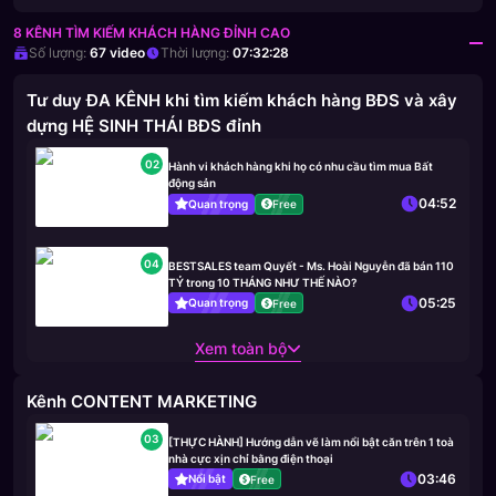
8 KÊNH TÌM KIẾM KHÁCH HÀNG ĐỈNH CAO
Số lượng:
67
video
Thời lượng:
07:32:28
Tư duy ĐA KÊNH khi tìm kiếm khách hàng BĐS và xây
dựng HỆ SINH THÁI BĐS đỉnh
02
Hành vi khách hàng khi họ có nhu cầu tìm mua Bất
động sản
04:52
Quan trọng
Free
04
BESTSALES team Quyết - Ms. Hoài Nguyễn đã bán 110
TỶ trong 10 THÁNG NHƯ THẾ NÀO?
05:25
Quan trọng
Free
Xem toàn bộ
Kênh CONTENT MARKETING
03
[THỰC HÀNH] Hướng dẫn vẽ làm nổi bật căn trên 1 toà
nhà cực xịn chỉ bằng điện thoại
03:46
Nổi bật
Free