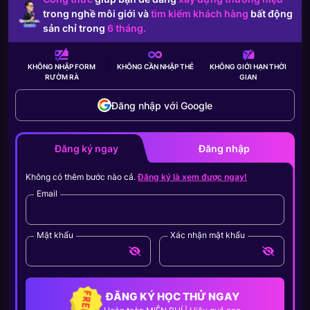
trong nghề môi giới và
tìm kiếm khách hàng
bất động
sản chỉ trong
6 tháng.
KHÔNG NHẬP FORM
KHÔNG CẦN
NHẬP THẺ
KHÔNG GIỚI HẠN
THỜI
RƯỜM RÀ
GIAN
Đăng nhập với Google
Đăng ký ngay
Đăng nhập
Không có thêm bước nào cả.
Đăng ký là xem được ngay!
Email
Mật khẩu
Xác nhận mật khẩu
ĐĂNG KÝ HỌC THỬ NGAY