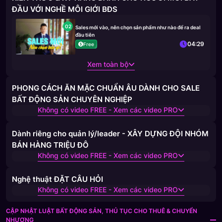
ĐẦU VỚI NGHỀ MÔI GIỚI BĐS
02
Sales mới vào, nên chọn sản phẩm như nào để ra deal
đầu tiên
04:29
Free
Xem toàn bộ
PHONG CÁCH ĂN MẶC CHUẨN ÂU DÀNH CHO SALE
BẤT ĐỘNG SẢN CHUYÊN NGHIỆP
Không có video FREE - Xem các video PRO
Dành riêng cho quản lý/leader - XÂY DỰNG ĐỘI NHÓM
BÁN HÀNG TRIỆU ĐÔ
Không có video FREE - Xem các video PRO
Nghệ thuật ĐẶT CÂU HỎI
Không có video FREE - Xem các video PRO
CẬP NHẬT LUẬT BẤT ĐỘNG SẢN, THỦ TỤC CHO THUÊ & CHUYỂN
NHƯỢNG