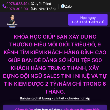
0978.622.494
(Quyết Trần)
Zalo
0978.303.001
(Ms. Như Thảo)
Học ngay
HOÀN TOÀN MIỄN PHÍ
KHÓA HỌC GIÚP BẠN XÂY DỰNG
THƯƠNG HIỆU MÔI GIỚI TRIỆU ĐÔ, 9
KÊNH TÌM KIẾM KHÁCH HÀNG ĐỈNH CAO
GIÚP BẠN DỄ DÀNG SỞ HỮU TỆP 500
KHÁCH HÀNG TRUNG THÀNH, XÂY
DỰNG ĐỘI NGŨ SALES TINH NHUỆ VÀ TỰ
TIN KIẾM ĐƯỢC 2 TỶ/NĂM CHỈ TRONG 6
THÁNG.
Bài giảng chất lượng - chi tiết - chuyên nghiệp
Công thức
giúp bạn dễ dàng
xây dựng thương hiệu