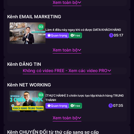
Xem toàn bộ
Kênh EMAIL MARKETING
03
Làm 4 điều này ngay khi có được DATA KHÁCH HÀNG
05:17
Quan trọng
Free
Xem toàn bộ
Kênh ĐĂNG TIN
Không có video FREE - Xem các video PRO
Kênh NET WORKING
03
[THỰC HÀNH] 3 chiến lược tạo tệp khách hàng TRUNG
THÀNH
07:35
Quan trọng
Free
Xem toàn bộ
Kênh CHUYỂN ĐỔI từ thứ cấp sang sơ cấp