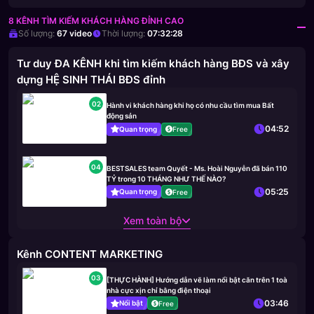
8 KÊNH TÌM KIẾM KHÁCH HÀNG ĐỈNH CAO
Số lượng:
67
video
Thời lượng:
07:32:28
Tư duy ĐA KÊNH khi tìm kiếm khách hàng BĐS và xây
dựng HỆ SINH THÁI BĐS đỉnh
02
Hành vi khách hàng khi họ có nhu cầu tìm mua Bất
động sản
04:52
Quan trọng
Free
04
BESTSALES team Quyết - Ms. Hoài Nguyễn đã bán 110
TỶ trong 10 THÁNG NHƯ THẾ NÀO?
05:25
Quan trọng
Free
Xem toàn bộ
Kênh CONTENT MARKETING
03
[THỰC HÀNH] Hướng dẫn vẽ làm nổi bật căn trên 1 toà
nhà cực xịn chỉ bằng điện thoại
03:46
Nổi bật
Free