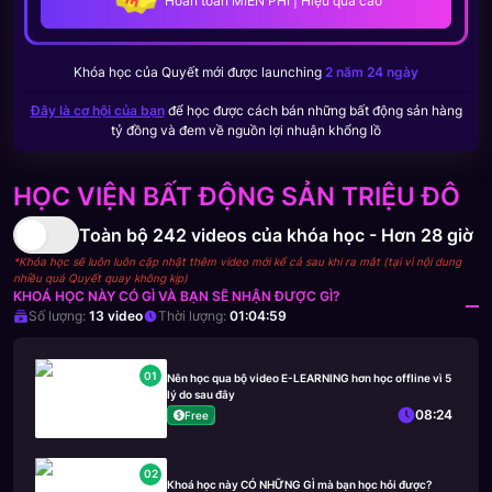
Hoàn toàn MIỄN PHÍ | Hiệu quả cao
Khóa học của
Quyết
mới được launching
2 năm 24 ngày
Đây là cơ hội của bạn
để học được cách bán những bất động sản hàng
tỷ đồng và đem về nguồn lợi nhuận khổng lồ
HỌC VIỆN BẤT ĐỘNG SẢN TRIỆU ĐÔ
Toàn bộ
242
videos của khóa học -
Hơn 28 giờ
*Khóa học sẽ luôn luôn cập nhật thêm video mới kể cả sau khi ra mắt (tại vì nội dung
nhiều quá Quyết quay không kịp)
KHOÁ HỌC NÀY CÓ GÌ VÀ BẠN SẼ NHẬN ĐƯỢC GÌ?
Số lượng:
13
video
Thời lượng:
01:04:59
01
Nên học qua bộ video E-LEARNING hơn học offline vì 5
lý do sau đây
08:24
Free
02
Khoá học này CÓ NHỮNG GÌ mà bạn học hỏi được?