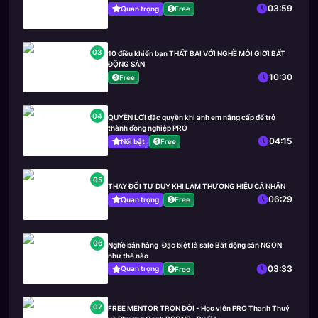
03:59
Quan trọng
Free
03
10 điều khiến bạn THẤT BẠI VỚI NGHỀ MÔI GIỚI BẤT
ĐỘNG SẢN
10:30
Free
04
QUYỀN LỢI đặc quyền khi anh em nâng cấp để trở
thành đồng nghiệp PRO
04:15
Nổi bật
Free
05
THAY ĐỔI TƯ DUY KHI LÀM THƯƠNG HIỆU CÁ NHÂN
06:29
Quan trọng
Free
06
Nghề bán hàng_Đặc biệt là sale Bất động sản NGON
như thế nào
03:33
Quan trọng
Free
07
FREE MENTOR TRỌN ĐỜI - Học viên PRO Thanh Thuỷ