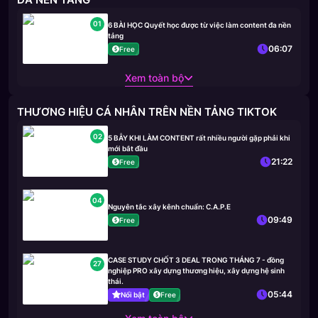
01
6 BÀI HỌC Quyết học được từ việc làm content đa nền
tảng
06:07
Free
Xem toàn bộ
THƯƠNG HIỆU CÁ NHÂN TRÊN NỀN TẢNG TIKTOK
02
5 BẪY KHI LÀM CONTENT rất nhiều người gặp phải khi
mới bắt đầu
21:22
Free
04
Nguyên tắc xây kênh chuẩn: C.A.P.E
09:49
Free
CASE STUDY CHỐT 3 DEAL TRONG THÁNG 7 - đồng
27
nghiệp PRO xây dựng thương hiệu, xây dựng hệ sinh
thái.
05:44
Nổi bật
Free