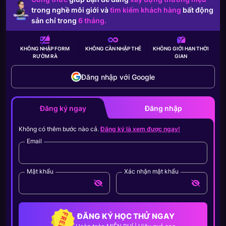
trong nghề môi giới và
tìm kiếm khách hàng
bất động
sản chỉ trong
6 tháng.
KHÔNG NHẬP FORM
KHÔNG CẦN
NHẬP THẺ
KHÔNG GIỚI HẠN
THỜI
RƯỜM RÀ
GIAN
Đăng nhập với Google
Đăng ký ngay
Đăng nhập
Không có thêm bước nào cả.
Đăng ký là xem được ngay!
Email
Mật khẩu
Xác nhận mật khẩu
ĐĂNG KÝ HỌC THỬ NGAY