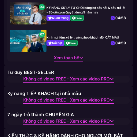
03
KỸ NĂNG XỬ LÝ TỪ CHỐI bằng bộ câu hỏi & câu trả lời
- Bộ công cụ Quyết dùng 5 năm nay
04:58
Quan trọng
Free
07
Kinh nghiệm xử lý trường hợp khách đòi CẮT MÁU
04:59
Nổi bật
Free
Xem toàn bộ
Tư duy BEST-SELLER
Không có video FREE - Xem các video PRO
Kỹ năng TIẾP KHÁCH tại nhà mẫu
Không có video FREE - Xem các video PRO
7 ngày trở thành CHUYÊN GIA
Không có video FREE - Xem các video PRO
KIẾN THỨC & KỸ NĂNG DÀNH CHO NGƯỜI MỚI BẮT