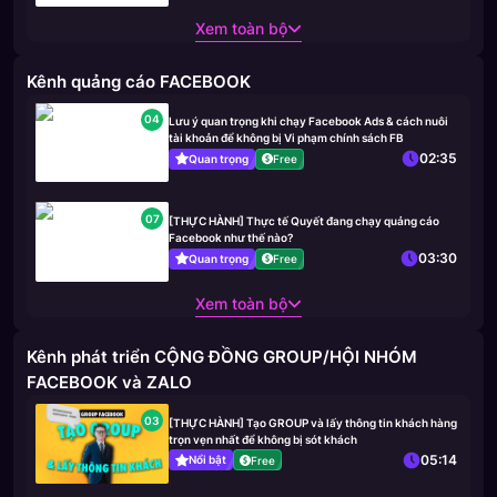
Xem toàn bộ
Kênh quảng cáo FACEBOOK
04
Lưu ý quan trọng khi chạy Facebook Ads & cách nuôi
tài khoản để không bị Vi phạm chính sách FB
02:35
Quan trọng
Free
07
[THỰC HÀNH] Thực tế Quyết đang chạy quảng cáo
Facebook như thế nào?
03:30
Quan trọng
Free
Xem toàn bộ
Kênh phát triển CỘNG ĐỒNG GROUP/HỘI NHÓM
FACEBOOK và ZALO
03
[THỰC HÀNH] Tạo GROUP và lấy thông tin khách hàng
trọn vẹn nhất để không bị sót khách
05:14
Nổi bật
Free