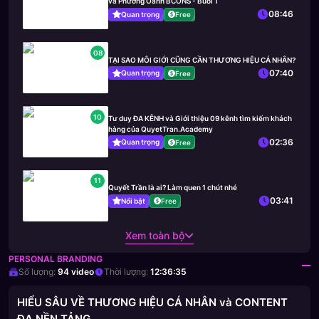
và Phương Oanh BCONS - Buổi 1
08:46
Quan trọng
Free
08
TẠI SAO MÔI GIỚI CŨNG CẦN THƯƠNG HIỆU CÁ NHÂN?
07:40
Quan trọng
Free
10
Tư duy ĐA KÊNH và Giới thiệu 09 kênh tìm kiếm khách
hàng của QuyetTran.Academy
02:36
Quan trọng
Free
11
Quyết Trần là ai? Làm quen 1 chút nhé
03:41
Nổi bật
Free
Xem toàn bộ
PERSONAL BRANDING
Số lượng:
94
video
Thời lượng:
12:36:35
HIỂU SÂU VỀ THƯƠNG HIỆU CÁ NHÂN và CONTENT
ĐA NỀN TẢNG