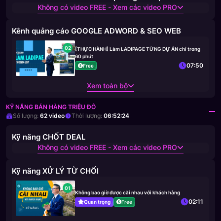
Không có video FREE - Xem các video PRO
Kênh quảng cáo GOOGLE ADWORD & SEO WEB
02
[THỰC HÀNH] Làm LADIPAGE TỪNG DỰ ÁN chỉ trong
60 phút
07:50
Free
Xem toàn bộ
KỸ NĂNG BÁN HÀNG TRIỆU ĐÔ
Số lượng:
62
video
Thời lượng:
06:52:24
Kỹ năng CHỐT DEAL
Không có video FREE - Xem các video PRO
Kỹ năng XỬ LÝ TỪ CHỐI
01
Không bao giờ được cãi nhau với khách hàng
02:11
Quan trọng
Free