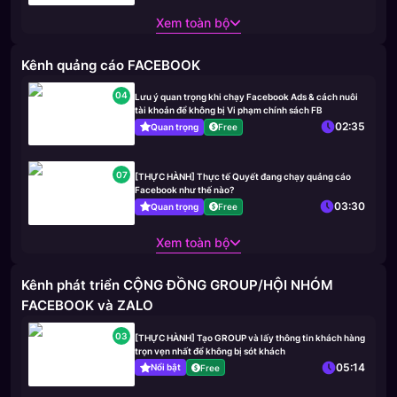
Xem toàn bộ
Kênh quảng cáo FACEBOOK
04
Lưu ý quan trọng khi chạy Facebook Ads & cách nuôi
tài khoản để không bị Vi phạm chính sách FB
02:35
Quan trọng
Free
07
[THỰC HÀNH] Thực tế Quyết đang chạy quảng cáo
Facebook như thế nào?
03:30
Quan trọng
Free
Xem toàn bộ
Kênh phát triển CỘNG ĐỒNG GROUP/HỘI NHÓM
FACEBOOK và ZALO
03
[THỰC HÀNH] Tạo GROUP và lấy thông tin khách hàng
trọn vẹn nhất để không bị sót khách
05:14
Nổi bật
Free