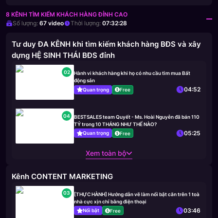
8 KÊNH TÌM KIẾM KHÁCH HÀNG ĐỈNH CAO
Số lượng:
67
video
Thời lượng:
07:32:28
Tư duy ĐA KÊNH khi tìm kiếm khách hàng BĐS và xây
dựng HỆ SINH THÁI BĐS đỉnh
02
Hành vi khách hàng khi họ có nhu cầu tìm mua Bất
động sản
04:52
Quan trọng
Free
04
BESTSALES team Quyết - Ms. Hoài Nguyễn đã bán 110
TỶ trong 10 THÁNG NHƯ THẾ NÀO?
05:25
Quan trọng
Free
Xem toàn bộ
Kênh CONTENT MARKETING
03
[THỰC HÀNH] Hướng dẫn vẽ làm nổi bật căn trên 1 toà
nhà cực xịn chỉ bằng điện thoại
03:46
Nổi bật
Free