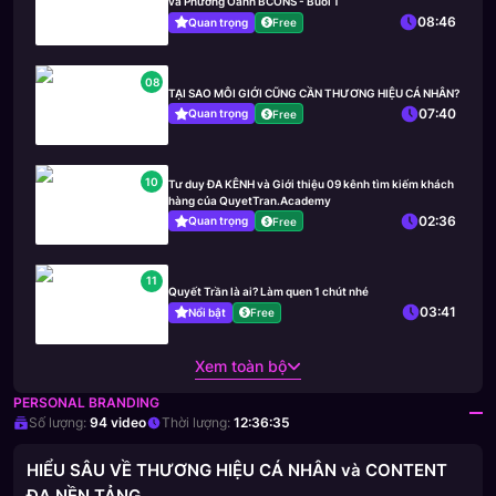
và Phương Oanh BCONS - Buổi 1
08:46
Quan trọng
Free
08
TẠI SAO MÔI GIỚI CŨNG CẦN THƯƠNG HIỆU CÁ NHÂN?
07:40
Quan trọng
Free
10
Tư duy ĐA KÊNH và Giới thiệu 09 kênh tìm kiếm khách
hàng của QuyetTran.Academy
02:36
Quan trọng
Free
11
Quyết Trần là ai? Làm quen 1 chút nhé
03:41
Nổi bật
Free
Xem toàn bộ
PERSONAL BRANDING
Số lượng:
94
video
Thời lượng:
12:36:35
HIỂU SÂU VỀ THƯƠNG HIỆU CÁ NHÂN và CONTENT
ĐA NỀN TẢNG