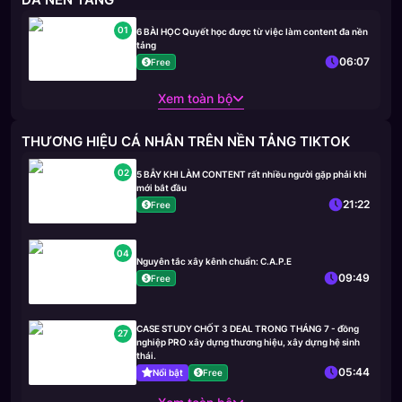
01
6 BÀI HỌC Quyết học được từ việc làm content đa nền
tảng
06:07
Free
Xem toàn bộ
THƯƠNG HIỆU CÁ NHÂN TRÊN NỀN TẢNG TIKTOK
02
5 BẪY KHI LÀM CONTENT rất nhiều người gặp phải khi
mới bắt đầu
21:22
Free
04
Nguyên tắc xây kênh chuẩn: C.A.P.E
09:49
Free
CASE STUDY CHỐT 3 DEAL TRONG THÁNG 7 - đồng
27
nghiệp PRO xây dựng thương hiệu, xây dựng hệ sinh
thái.
05:44
Nổi bật
Free