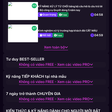
03
KỸ NĂNG XỬ LÝ TỪ CHỐI bằng bộ câu hỏi & câu trả lời
- Bộ công cụ Quyết dùng 5 năm nay
04:58
Quan trọng
Free
07
Kinh nghiệm xử lý trường hợp khách đòi CẮT MÁU
04:59
Nổi bật
Free
Xem toàn bộ
Tư duy BEST-SELLER
Không có video FREE - Xem các video PRO
Kỹ năng TIẾP KHÁCH tại nhà mẫu
Không có video FREE - Xem các video PRO
7 ngày trở thành CHUYÊN GIA
Không có video FREE - Xem các video PRO
KIẾN THỨC & KỸ NĂNG DÀNH CHO NGƯỜI MỚI BẮT