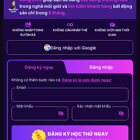
trong nghề môi giới và
tìm kiếm khách hàng
bất động
sản chỉ trong
6 tháng.
KHÔNG NHẬP FORM
KHÔNG CẦN
NHẬP THẺ
KHÔNG GIỚI HẠN
THỜI
RƯỜM RÀ
GIAN
Đăng nhập với Google
Đăng ký ngay
Đăng nhập
Không có thêm bước nào cả.
Đăng ký là xem được ngay!
Email
Mật khẩu
Xác nhận mật khẩu
ĐĂNG KÝ HỌC THỬ NGAY