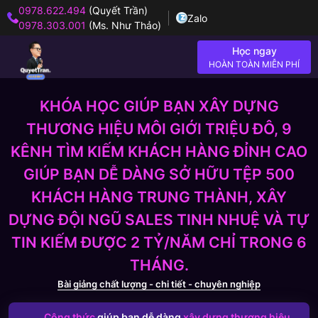
0978.622.494
(Quyết Trần)
Zalo
0978.303.001
(Ms. Như Thảo)
Học ngay
HOÀN TOÀN MIỄN PHÍ
KHÓA HỌC GIÚP BẠN XÂY DỰNG
THƯƠNG HIỆU MÔI GIỚI TRIỆU ĐÔ, 9
KÊNH TÌM KIẾM KHÁCH HÀNG ĐỈNH CAO
GIÚP BẠN DỄ DÀNG SỞ HỮU TỆP 500
KHÁCH HÀNG TRUNG THÀNH, XÂY
DỰNG ĐỘI NGŨ SALES TINH NHUỆ VÀ TỰ
TIN KIẾM ĐƯỢC 2 TỶ/NĂM CHỈ TRONG 6
THÁNG.
Bài giảng chất lượng - chi tiết - chuyên nghiệp
Công thức
giúp bạn dễ dàng
xây dựng thương hiệu