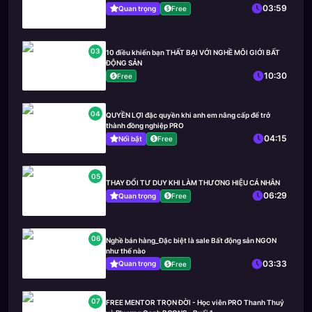
03:59
Quan trọng
Free
03
10 điều khiến bạn THẤT BẠI VỚI NGHỀ MÔI GIỚI BẤT
ĐỘNG SẢN
10:30
Free
04
QUYỀN LỢI đặc quyền khi anh em nâng cấp để trở
thành đồng nghiệp PRO
04:15
Nổi bật
Free
05
THAY ĐỔI TƯ DUY KHI LÀM THƯƠNG HIỆU CÁ NHÂN
06:29
Quan trọng
Free
06
Nghề bán hàng_Đặc biệt là sale Bất động sản NGON
như thế nào
03:33
Quan trọng
Free
07
FREE MENTOR TRỌN ĐỜI - Học viên PRO Thanh Thuỷ