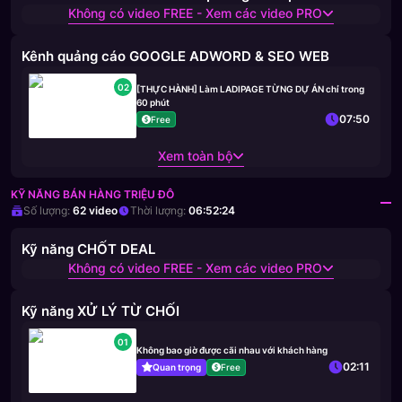
Không có video FREE - Xem các video PRO
Kênh quảng cáo GOOGLE ADWORD & SEO WEB
02
[THỰC HÀNH] Làm LADIPAGE TỪNG DỰ ÁN chỉ trong
60 phút
07:50
Free
Xem toàn bộ
KỸ NĂNG BÁN HÀNG TRIỆU ĐÔ
Số lượng:
62
video
Thời lượng:
06:52:24
Kỹ năng CHỐT DEAL
Không có video FREE - Xem các video PRO
Kỹ năng XỬ LÝ TỪ CHỐI
01
Không bao giờ được cãi nhau với khách hàng
02:11
Quan trọng
Free