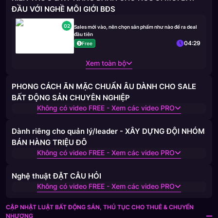
ĐẦU VỚI NGHỀ MÔI GIỚI BĐS
02
Sales mới vào, nên chọn sản phẩm như nào để ra deal
đầu tiên
04:29
Free
Xem toàn bộ
PHONG CÁCH ĂN MẶC CHUẨN ÂU DÀNH CHO SALE
BẤT ĐỘNG SẢN CHUYÊN NGHIỆP
Không có video FREE - Xem các video PRO
Dành riêng cho quản lý/leader - XÂY DỰNG ĐỘI NHÓM
BÁN HÀNG TRIỆU ĐÔ
Không có video FREE - Xem các video PRO
Nghệ thuật ĐẶT CÂU HỎI
Không có video FREE - Xem các video PRO
CẬP NHẬT LUẬT BẤT ĐỘNG SẢN, THỦ TỤC CHO THUÊ & CHUYỂN
NHƯỢNG