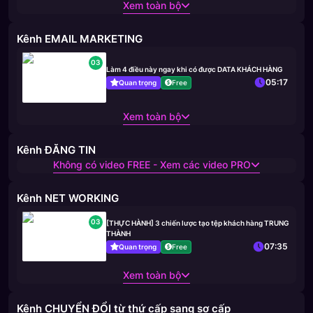
Xem toàn bộ
Kênh EMAIL MARKETING
03
Làm 4 điều này ngay khi có được DATA KHÁCH HÀNG
05:17
Quan trọng
Free
Xem toàn bộ
Kênh ĐĂNG TIN
Không có video FREE - Xem các video PRO
Kênh NET WORKING
03
[THỰC HÀNH] 3 chiến lược tạo tệp khách hàng TRUNG
THÀNH
07:35
Quan trọng
Free
Xem toàn bộ
Kênh CHUYỂN ĐỔI từ thứ cấp sang sơ cấp