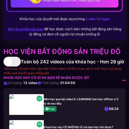
Hoàn toàn MIỄN PHÍ | Hiệu quả cao
Khóa học của
Quyết
mới được launching
2 năm 22 ngày
Đây là cơ hội của bạn
để học được cách bán những bất động sản hàng
tỷ đồng và đem về nguồn lợi nhuận khổng lồ
HỌC VIỆN BẤT ĐỘNG SẢN TRIỆU ĐÔ
Toàn bộ
242
videos của khóa học -
Hơn 28 giờ
*Khóa học sẽ luôn luôn cập nhật thêm video mới kể cả sau khi ra mắt (tại vì nội dung
nhiều quá Quyết quay không kịp)
KHOÁ HỌC NÀY CÓ GÌ VÀ BẠN SẼ NHẬN ĐƯỢC GÌ?
Số lượng:
13
video
Thời lượng:
01:04:59
01
Nên học qua bộ video E-LEARNING hơn học offline vì 5
lý do sau đây
08:24
Free
02
Khoá học này CÓ NHỮNG GÌ mà bạn học hỏi được?