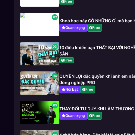
Free
02
Khoá học này CÓ NHỮNG GÌ mà bạn 
Quan trọng
Free
03
10 điều khiến bạn THẤT BẠI VỚI NG
SẢN
Free
QUYỀN LỢI đặc quyền khi anh em nân
04
đồng nghiệp PRO
Nổi bật
Free
05
THAY ĐỔI TƯ DUY KHI LÀM THƯƠNG
Quan trọng
Free
Nghề bán hàng_Đặc biệt là sale Bất
06