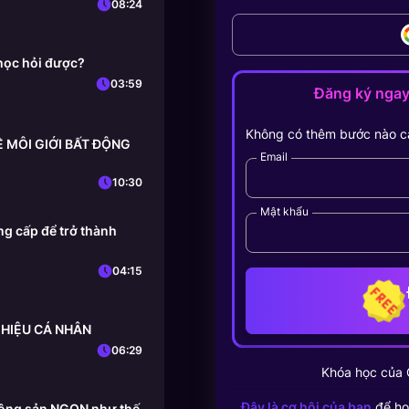
08:24
học hỏi được?
03:59
Đăng ký nga
Không có thêm bước nào c
HỀ MÔI GIỚI BẤT ĐỘNG
Email
10:30
Mật khẩu
g cấp để trở thành
04:15
 HIỆU CÁ NHÂN
06:29
Khóa học của
Đây là cơ hội của bạn
để họ
 động sản NGON như thế