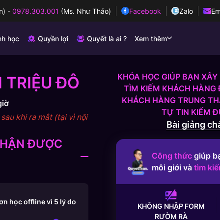
n)
-
0978.303.001
(Ms. Như Thảo)
Facebook
Zalo
Em
nh học
Quyền lợi
Quyết là ai ?
Xem thêm
KHÓA HỌC GIÚP BẠN XÂY 
 TRIỆU ĐÔ
TÌM KIẾM KHÁCH HÀNG 
KHÁCH HÀNG TRUNG THÀ
giờ
TỰ TIN KIẾM 
au khi ra mắt (tại vì nội
Bài giảng chấ
 NHẬN ĐƯỢC
Công thức
giúp b
môi giới và
tìm ki
 học offline vì 5 lý do
KHÔNG NHẬP FORM
RƯỜM RÀ