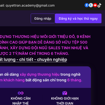
ail:
quyettran.academy@gmail.com
Đăng nhập
Đăng ký và học thử ngay
DỰNG THƯƠNG HIỆU MÔI GIỚI TRIỆU ĐÔ, 9 KÊNH
ĐỈNH CAO GIÚP BẠN DỄ DÀNG SỞ HỮU TỆP 500
NH, XÂY DỰNG ĐỘI NGŨ SALES TINH NHUỆ VÀ
ĐƯỢC 2 TỶ/NĂM CHỈ TRONG 6 THÁNG.
t lượng - chi tiết - chuyên nghiệp
ạn dễ dàng
xây dựng thương hiệu
trong nghề
ếm khách hàng
bất động sản chỉ trong
6 tháng.
KHÔNG CẦN
KHÔNG GIỚI HẠN
NHẬP THẺ
THỜI GIAN