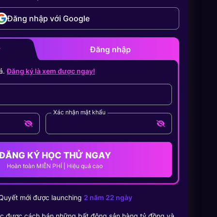
Đăng nhập với Google
y
Đăng nhập
ả.
Đăng ký là xem được ngay!
Xác nhận mật khẩu
ĐĂNG KÝ HỌC THỬ NGAY
Hoàn toàn MIỄN PHÍ | Hiệu quả cao
Quyết
mới được launching
2 năm 22 ngày
c được cách bán những bất động sản hàng tỷ đồng và