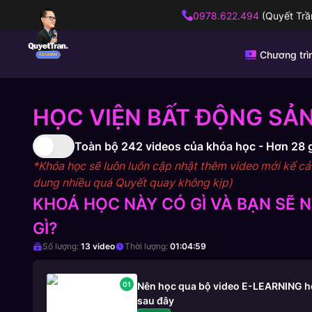
0978.622.494
(Quyết Trầ
Chương trì
HỌC VIỆN BẤT ĐỘNG SẢN
Toàn bộ
242
videos của khóa học -
Hơn 28 
*Khóa học sẽ luôn luôn cập nhật thêm video mới kể cả s
dung nhiều quá Quyết quay không kịp)
KHOÁ HỌC NÀY CÓ GÌ VÀ BẠN SẼ
GÌ?
Số lượng:
13
video
Thời lượng:
01:04:59
01
Nên học qua bộ video E-LEARNING hơn
sau đây