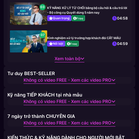
03
KỸ NĂNG XỬ LÝ TỪ CHỐI bằng bộ câu hỏi & câu trả lời
- Bộ công cụ Quyết dùng 5 năm nay
04:58
Quan trọng
Free
07
Kinh nghiệm xử lý trường hợp khách đòi CẮT MÁU
04:59
Nổi bật
Free
Xem toàn bộ
Tư duy BEST-SELLER
Không có video FREE - Xem các video PRO
Kỹ năng TIẾP KHÁCH tại nhà mẫu
Không có video FREE - Xem các video PRO
7 ngày trở thành CHUYÊN GIA
Không có video FREE - Xem các video PRO
KIẾN THỨC & KỸ NĂNG DÀNH CHO NGƯỜI MỚI BẮT