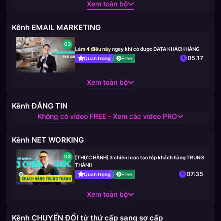
Xem toàn bộ
Kênh EMAIL MARKETING
03
Làm 4 điều này ngay khi có được DATA KHÁCH HÀNG
05:17
Quan trọng
Free
Xem toàn bộ
Kênh ĐĂNG TIN
Không có video FREE - Xem các video PRO
Kênh NET WORKING
03
[THỰC HÀNH] 3 chiến lược tạo tệp khách hàng TRUNG
THÀNH
07:35
Quan trọng
Free
Xem toàn bộ
Kênh CHUYỂN ĐỔI từ thứ cấp sang sơ cấp