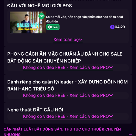
ĐẦU VỚI NGHỀ MÔI GIỚI BĐS
02
Sales mới vào, nên chọn sản phẩm như nào để ra deal
đầu tiên
04:29
Free
Xem toàn bộ
PHONG CÁCH ĂN MẶC CHUẨN ÂU DÀNH CHO SALE
BẤT ĐỘNG SẢN CHUYÊN NGHIỆP
Không có video FREE - Xem các video PRO
Dành riêng cho quản lý/leader - XÂY DỰNG ĐỘI NHÓM
BÁN HÀNG TRIỆU ĐÔ
Không có video FREE - Xem các video PRO
Nghệ thuật ĐẶT CÂU HỎI
Không có video FREE - Xem các video PRO
CẬP NHẬT LUẬT BẤT ĐỘNG SẢN, THỦ TỤC CHO THUÊ & CHUYỂN
NHƯỢNG