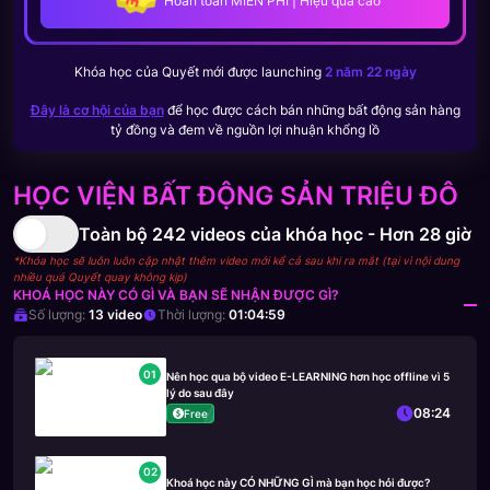
Hoàn toàn MIỄN PHÍ | Hiệu quả cao
Khóa học của
Quyết
mới được launching
2 năm 22 ngày
Đây là cơ hội của bạn
để học được cách bán những bất động sản hàng
tỷ đồng và đem về nguồn lợi nhuận khổng lồ
HỌC VIỆN BẤT ĐỘNG SẢN TRIỆU ĐÔ
Toàn bộ
242
videos của khóa học -
Hơn 28 giờ
*Khóa học sẽ luôn luôn cập nhật thêm video mới kể cả sau khi ra mắt (tại vì nội dung
nhiều quá Quyết quay không kịp)
KHOÁ HỌC NÀY CÓ GÌ VÀ BẠN SẼ NHẬN ĐƯỢC GÌ?
Số lượng:
13
video
Thời lượng:
01:04:59
01
Nên học qua bộ video E-LEARNING hơn học offline vì 5
lý do sau đây
08:24
Free
02
Khoá học này CÓ NHỮNG GÌ mà bạn học hỏi được?