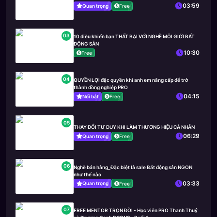
03:59
Quan trọng
Free
03
10 điều khiến bạn THẤT BẠI VỚI NGHỀ MÔI GIỚI BẤT
ĐỘNG SẢN
10:30
Free
04
QUYỀN LỢI đặc quyền khi anh em nâng cấp để trở
thành đồng nghiệp PRO
04:15
Nổi bật
Free
05
THAY ĐỔI TƯ DUY KHI LÀM THƯƠNG HIỆU CÁ NHÂN
06:29
Quan trọng
Free
06
Nghề bán hàng_Đặc biệt là sale Bất động sản NGON
như thế nào
03:33
Quan trọng
Free
07
FREE MENTOR TRỌN ĐỜI - Học viên PRO Thanh Thuỷ