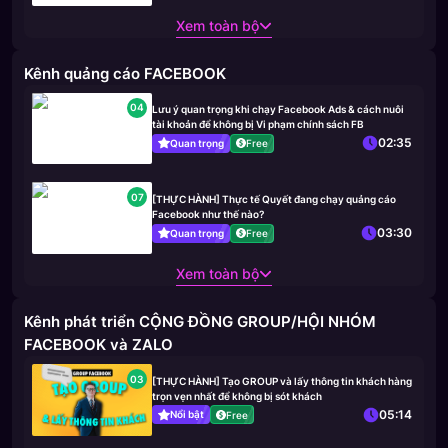
Xem toàn bộ
Kênh quảng cáo FACEBOOK
04
Lưu ý quan trọng khi chạy Facebook Ads & cách nuôi
tài khoản để không bị Vi phạm chính sách FB
02:35
Quan trọng
Free
07
[THỰC HÀNH] Thực tế Quyết đang chạy quảng cáo
Facebook như thế nào?
03:30
Quan trọng
Free
Xem toàn bộ
Kênh phát triển CỘNG ĐỒNG GROUP/HỘI NHÓM
FACEBOOK và ZALO
03
[THỰC HÀNH] Tạo GROUP và lấy thông tin khách hàng
trọn vẹn nhất để không bị sót khách
05:14
Nổi bật
Free