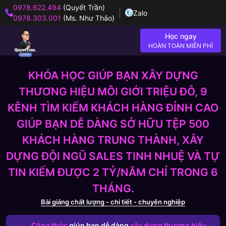
0978.622.494
(Quyết Trần)
Zalo
0978.303.001
(Ms. Như Thảo)
Học ngay
HOÀN TOÀN MIỄN PHÍ
KHÓA HỌC GIÚP BẠN XÂY DỰNG
THƯƠNG HIỆU MÔI GIỚI TRIỆU ĐÔ, 9
KÊNH TÌM KIẾM KHÁCH HÀNG ĐỈNH CAO
GIÚP BẠN DỄ DÀNG SỞ HỮU TỆP 500
KHÁCH HÀNG TRUNG THÀNH, XÂY
DỰNG ĐỘI NGŨ SALES TINH NHUỆ VÀ TỰ
TIN KIẾM ĐƯỢC 2 TỶ/NĂM CHỈ TRONG 6
THÁNG.
Bài giảng chất lượng - chi tiết - chuyên nghiệp
Công thức
giúp bạn dễ dàng
xây dựng thương hiệu