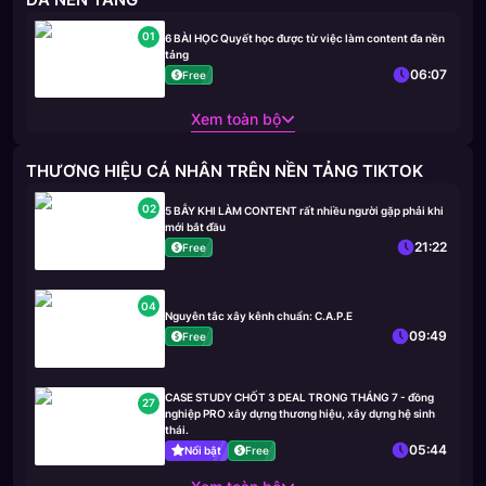
01
6 BÀI HỌC Quyết học được từ việc làm content đa nền
tảng
06:07
Free
Xem toàn bộ
THƯƠNG HIỆU CÁ NHÂN TRÊN NỀN TẢNG TIKTOK
02
5 BẪY KHI LÀM CONTENT rất nhiều người gặp phải khi
mới bắt đầu
21:22
Free
04
Nguyên tắc xây kênh chuẩn: C.A.P.E
09:49
Free
CASE STUDY CHỐT 3 DEAL TRONG THÁNG 7 - đồng
27
nghiệp PRO xây dựng thương hiệu, xây dựng hệ sinh
thái.
05:44
Nổi bật
Free