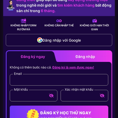
trong nghề môi giới và
tìm kiếm khách hàng
bất động
sản chỉ trong
6 tháng.
KHÔNG NHẬP FORM
KHÔNG CẦN
NHẬP THẺ
KHÔNG GIỚI HẠN
THỜI
RƯỜM RÀ
GIAN
Đăng nhập với Google
Đăng ký ngay
Đăng nhập
Không có thêm bước nào cả.
Đăng ký là xem được ngay!
Email
Mật khẩu
Xác nhận mật khẩu
ĐĂNG KÝ HỌC THỬ NGAY