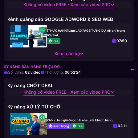
Không có video FREE - Xem các video PRO
Kênh quảng cáo GOOGLE ADWORD & SEO WEB
02
[THỰC HÀNH] Làm LADIPAGE TỪNG DỰ ÁN chỉ trong
60 phút
07:50
Free
Xem toàn bộ
KỸ NĂNG BÁN HÀNG TRIỆU ĐÔ
Số lượng:
62
video
Thời lượng:
06:52:24
Kỹ năng CHỐT DEAL
Không có video FREE - Xem các video PRO
Kỹ năng XỬ LÝ TỪ CHỐI
01
Không bao giờ được cãi nhau với khách hàng
02:11
Quan trọng
Free