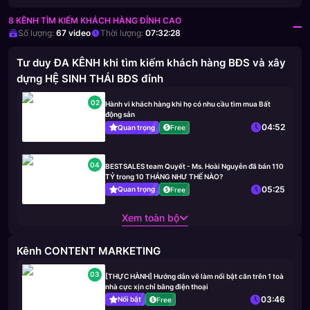
8 KÊNH TÌM KIẾM KHÁCH HÀNG ĐỈNH CAO
Số lượng:
67
video
Thời lượng:
07:32:28
Tư duy ĐA KÊNH khi tìm kiếm khách hàng BĐS và xây
dựng HỆ SINH THÁI BĐS đỉnh
02
Hành vi khách hàng khi họ có nhu cầu tìm mua Bất
động sản
04:52
Quan trọng
Free
04
BESTSALES team Quyết - Ms. Hoài Nguyễn đã bán 110
TỶ trong 10 THÁNG NHƯ THẾ NÀO?
05:25
Quan trọng
Free
Xem toàn bộ
Kênh CONTENT MARKETING
03
[THỰC HÀNH] Hướng dẫn vẽ làm nổi bật căn trên 1 toà
nhà cực xịn chỉ bằng điện thoại
03:46
Nổi bật
Free