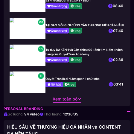
và Phương Oanh BCONS - Buổi 1
08:46
Quan trọng
Free
08
TẠI SAO MÔI GIỚI CŨNG CẦN THƯƠNG HIỆU CÁ NHÂN?
07:40
Quan trọng
Free
10
Tư duy ĐA KÊNH và Giới thiệu 09 kênh tìm kiếm khách
hàng của QuyetTran.Academy
02:36
Quan trọng
Free
11
Quyết Trần là ai? Làm quen 1 chút nhé
03:41
Nổi bật
Free
Xem toàn bộ
PERSONAL BRANDING
Số lượng:
94
video
Thời lượng:
12:36:35
HIỂU SÂU VỀ THƯƠNG HIỆU CÁ NHÂN và CONTENT
ĐA NỀN TẢNG