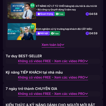
03
KỸ NĂNG XỬ LÝ TỪ CHỐI bằng bộ câu hỏi & câu trả lời
- Bộ công cụ Quyết dùng 5 năm nay
04:58
Quan trọng
Free
07
Kinh nghiệm xử lý trường hợp khách đòi CẮT MÁU
04:59
Nổi bật
Free
Xem toàn bộ
Tư duy BEST-SELLER
Không có video FREE - Xem các video PRO
Kỹ năng TIẾP KHÁCH tại nhà mẫu
Không có video FREE - Xem các video PRO
7 ngày trở thành CHUYÊN GIA
Không có video FREE - Xem các video PRO
KIẾN THỨC & KỸ NĂNG DÀNH CHO NGƯỜI MỚI BẮT