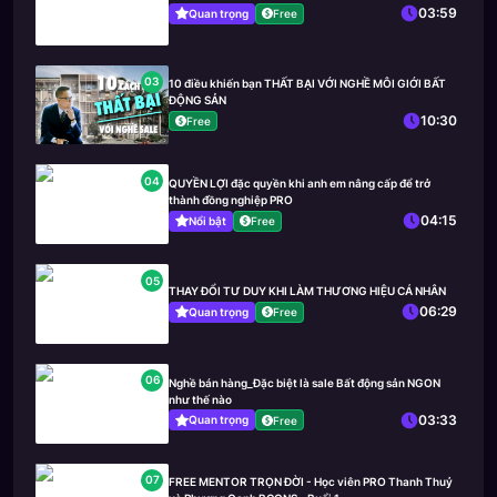
03:59
Quan trọng
Free
03
10 điều khiến bạn THẤT BẠI VỚI NGHỀ MÔI GIỚI BẤT
ĐỘNG SẢN
10:30
Free
04
QUYỀN LỢI đặc quyền khi anh em nâng cấp để trở
thành đồng nghiệp PRO
04:15
Nổi bật
Free
05
THAY ĐỔI TƯ DUY KHI LÀM THƯƠNG HIỆU CÁ NHÂN
06:29
Quan trọng
Free
06
Nghề bán hàng_Đặc biệt là sale Bất động sản NGON
như thế nào
03:33
Quan trọng
Free
07
FREE MENTOR TRỌN ĐỜI - Học viên PRO Thanh Thuỷ