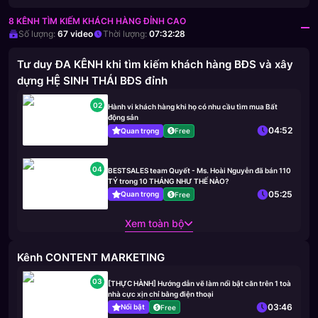
8 KÊNH TÌM KIẾM KHÁCH HÀNG ĐỈNH CAO
Số lượng:
67
video
Thời lượng:
07:32:28
Tư duy ĐA KÊNH khi tìm kiếm khách hàng BĐS và xây
dựng HỆ SINH THÁI BĐS đỉnh
02
Hành vi khách hàng khi họ có nhu cầu tìm mua Bất
động sản
04:52
Quan trọng
Free
04
BESTSALES team Quyết - Ms. Hoài Nguyễn đã bán 110
TỶ trong 10 THÁNG NHƯ THẾ NÀO?
05:25
Quan trọng
Free
Xem toàn bộ
Kênh CONTENT MARKETING
03
[THỰC HÀNH] Hướng dẫn vẽ làm nổi bật căn trên 1 toà
nhà cực xịn chỉ bằng điện thoại
03:46
Nổi bật
Free