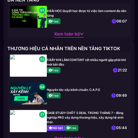
01
6 BÀI HỌC Quyết học được từ việc làm content đa nền
tảng
06:07
Free
Xem toàn bộ
THƯƠNG HIỆU CÁ NHÂN TRÊN NỀN TẢNG TIKTOK
02
5 BẪY KHI LÀM CONTENT rất nhiều người gặp phải khi
mới bắt đầu
21:22
Free
04
Nguyên tắc xây kênh chuẩn: C.A.P.E
09:49
Free
CASE STUDY CHỐT 3 DEAL TRONG THÁNG 7 - đồng
27
nghiệp PRO xây dựng thương hiệu, xây dựng hệ sinh
thái.
05:44
Nổi bật
Free