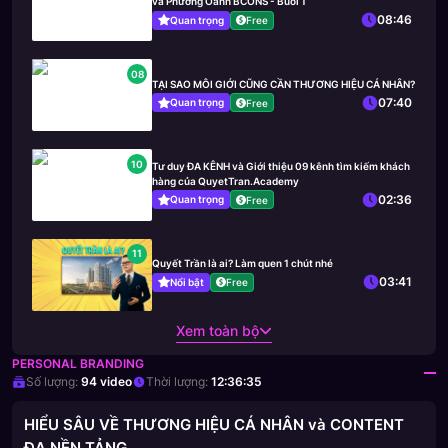
và Phương Oanh BCONS - Buổi 1
08:46
Quan trọng
Free
08
TẠI SAO MÔI GIỚI CŨNG CẦN THƯƠNG HIỆU CÁ NHÂN?
07:40
Quan trọng
Free
10
Tư duy ĐA KÊNH và Giới thiệu 09 kênh tìm kiếm khách
hàng của QuyetTran.Academy
02:36
Quan trọng
Free
11
Quyết Trần là ai? Làm quen 1 chút nhé
03:41
Nổi bật
Free
Xem toàn bộ
PERSONAL BRANDING
Số lượng:
94
video
Thời lượng:
12:36:35
HIỂU SÂU VỀ THƯƠNG HIỆU CÁ NHÂN và CONTENT
ĐA NỀN TẢNG