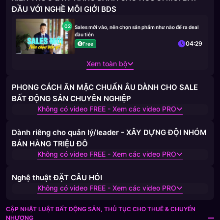
ĐẦU VỚI NGHỀ MÔI GIỚI BĐS
02
Sales mới vào, nên chọn sản phẩm như nào để ra deal
đầu tiên
04:29
Free
Xem toàn bộ
PHONG CÁCH ĂN MẶC CHUẨN ÂU DÀNH CHO SALE
BẤT ĐỘNG SẢN CHUYÊN NGHIỆP
Không có video FREE - Xem các video PRO
Dành riêng cho quản lý/leader - XÂY DỰNG ĐỘI NHÓM
BÁN HÀNG TRIỆU ĐÔ
Không có video FREE - Xem các video PRO
Nghệ thuật ĐẶT CÂU HỎI
Không có video FREE - Xem các video PRO
CẬP NHẬT LUẬT BẤT ĐỘNG SẢN, THỦ TỤC CHO THUÊ & CHUYỂN
NHƯỢNG