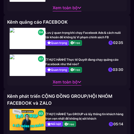
Xem toàn bộ
Kênh quảng cáo FACEBOOK
04
Lưu ý quan trọng khi chạy Facebook Ads & cách nuôi
tài khoản để không bị Vi phạm chính sách FB
02:35
Quan trọng
Free
07
[THỰC HÀNH] Thực tế Quyết đang chạy quảng cáo
Facebook như thế nào?
03:30
Quan trọng
Free
Xem toàn bộ
Kênh phát triển CỘNG ĐỒNG GROUP/HỘI NHÓM
FACEBOOK và ZALO
03
[THỰC HÀNH] Tạo GROUP và lấy thông tin khách hàng
trọn vẹn nhất để không bị sót khách
05:14
Nổi bật
Free