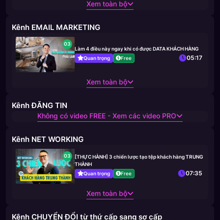
Xem toàn bộ
Kênh EMAIL MARKETING
03
Làm 4 điều này ngay khi có được DATA KHÁCH HÀNG
05:17
Quan trọng
Free
Xem toàn bộ
Kênh ĐĂNG TIN
Không có video FREE - Xem các video PRO
Kênh NET WORKING
03
[THỰC HÀNH] 3 chiến lược tạo tệp khách hàng TRUNG
THÀNH
07:35
Quan trọng
Free
Xem toàn bộ
Kênh CHUYỂN ĐỔI từ thứ cấp sang sơ cấp