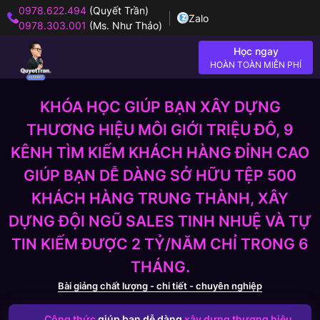
0978.622.494
(Quyết Trần)
Zalo
0978.303.001
(Ms. Như Thảo)
Học ngay
HOÀN TOÀN MIỄN PHÍ
KHÓA HỌC GIÚP BẠN XÂY DỰNG
THƯƠNG HIỆU MÔI GIỚI TRIỆU ĐÔ, 9
KÊNH TÌM KIẾM KHÁCH HÀNG ĐỈNH CAO
GIÚP BẠN DỄ DÀNG SỞ HỮU TỆP 500
KHÁCH HÀNG TRUNG THÀNH, XÂY
DỰNG ĐỘI NGŨ SALES TINH NHUỆ VÀ TỰ
TIN KIẾM ĐƯỢC 2 TỶ/NĂM CHỈ TRONG 6
THÁNG.
Bài giảng chất lượng - chi tiết - chuyên nghiệp
Công thức
giúp bạn dễ dàng
xây dựng thương hiệu