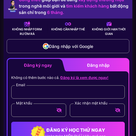
trong nghề môi giới và
tìm kiếm khách hàng
bất động
sản chỉ trong
6 tháng.
KHÔNG NHẬP FORM
KHÔNG CẦN
NHẬP THẺ
KHÔNG GIỚI HẠN
THỜI
RƯỜM RÀ
GIAN
Đăng nhập với Google
Đăng ký ngay
Đăng nhập
Không có thêm bước nào cả.
Đăng ký là xem được ngay!
Email
Mật khẩu
Xác nhận mật khẩu
ĐĂNG KÝ HỌC THỬ NGAY