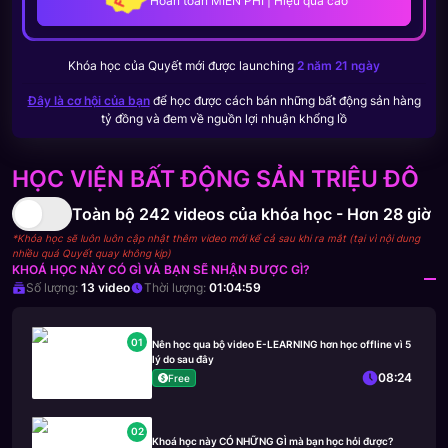
Hoàn toàn MIỄN PHÍ | Hiệu quả cao
Khóa học của
Quyết
mới được launching
2 năm 21 ngày
Đây là cơ hội của bạn
để học được cách bán những bất động sản hàng
tỷ đồng và đem về nguồn lợi nhuận khổng lồ
HỌC VIỆN BẤT ĐỘNG SẢN TRIỆU ĐÔ
Toàn bộ
242
videos của khóa học -
Hơn 28 giờ
*Khóa học sẽ luôn luôn cập nhật thêm video mới kể cả sau khi ra mắt (tại vì nội dung
nhiều quá Quyết quay không kịp)
KHOÁ HỌC NÀY CÓ GÌ VÀ BẠN SẼ NHẬN ĐƯỢC GÌ?
Số lượng:
13
video
Thời lượng:
01:04:59
01
Nên học qua bộ video E-LEARNING hơn học offline vì 5
lý do sau đây
08:24
Free
02
Khoá học này CÓ NHỮNG GÌ mà bạn học hỏi được?