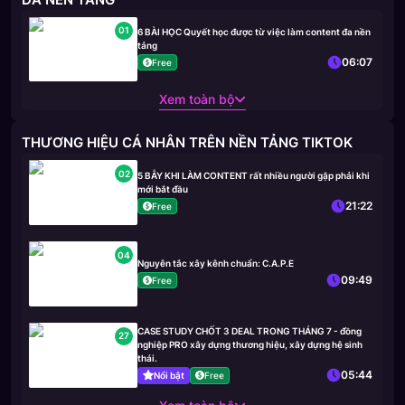
01
6 BÀI HỌC Quyết học được từ việc làm content đa nền
tảng
06:07
Free
Xem toàn bộ
THƯƠNG HIỆU CÁ NHÂN TRÊN NỀN TẢNG TIKTOK
02
5 BẪY KHI LÀM CONTENT rất nhiều người gặp phải khi
mới bắt đầu
21:22
Free
04
Nguyên tắc xây kênh chuẩn: C.A.P.E
09:49
Free
CASE STUDY CHỐT 3 DEAL TRONG THÁNG 7 - đồng
27
nghiệp PRO xây dựng thương hiệu, xây dựng hệ sinh
thái.
05:44
Nổi bật
Free