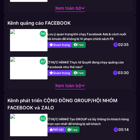
Xem toàn bộ
Kênh quảng cáo FACEBOOK
04
Lưu ý quan trọng khi chạy Facebook Ads & cách nuôi
tài khoản để không bị Vi phạm chính sách FB
02:35
Quan trọng
Free
07
[THỰC HÀNH] Thực tế Quyết đang chạy quảng cáo
Facebook như thế nào?
03:30
Quan trọng
Free
Xem toàn bộ
Kênh phát triển CỘNG ĐỒNG GROUP/HỘI NHÓM
FACEBOOK và ZALO
03
[THỰC HÀNH] Tạo GROUP và lấy thông tin khách hàng
trọn vẹn nhất để không bị sót khách
05:14
Nổi bật
Free