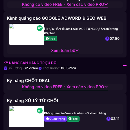
Không có video FREE - Xem các video PRO
Kênh quảng cáo GOOGLE ADWORD & SEO WEB
02
[THỰC HÀNH] Làm LADIPAGE TỪNG DỰ ÁN chỉ trong
60 phút
07:50
Free
Xem toàn bộ
KỸ NĂNG BÁN HÀNG TRIỆU ĐÔ
Số lượng:
62
video
Thời lượng:
06:52:24
Kỹ năng CHỐT DEAL
Không có video FREE - Xem các video PRO
Kỹ năng XỬ LÝ TỪ CHỐI
01
Không bao giờ được cãi nhau với khách hàng
02:11
Quan trọng
Free