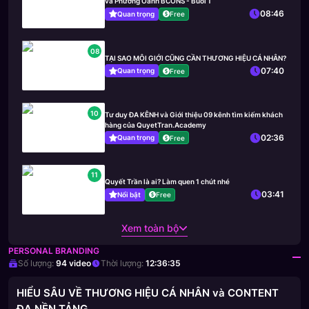
và Phương Oanh BCONS - Buổi 1
08:46
Quan trọng
Free
08
TẠI SAO MÔI GIỚI CŨNG CẦN THƯƠNG HIỆU CÁ NHÂN?
07:40
Quan trọng
Free
10
Tư duy ĐA KÊNH và Giới thiệu 09 kênh tìm kiếm khách
hàng của QuyetTran.Academy
02:36
Quan trọng
Free
11
Quyết Trần là ai? Làm quen 1 chút nhé
03:41
Nổi bật
Free
Xem toàn bộ
PERSONAL BRANDING
Số lượng:
94
video
Thời lượng:
12:36:35
HIỂU SÂU VỀ THƯƠNG HIỆU CÁ NHÂN và CONTENT
ĐA NỀN TẢNG