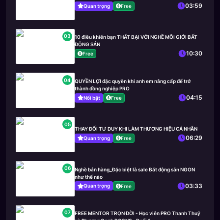
03:59
Quan trọng
Free
03
10 điều khiến bạn THẤT BẠI VỚI NGHỀ MÔI GIỚI BẤT
ĐỘNG SẢN
10:30
Free
04
QUYỀN LỢI đặc quyền khi anh em nâng cấp để trở
thành đồng nghiệp PRO
04:15
Nổi bật
Free
05
THAY ĐỔI TƯ DUY KHI LÀM THƯƠNG HIỆU CÁ NHÂN
06:29
Quan trọng
Free
06
Nghề bán hàng_Đặc biệt là sale Bất động sản NGON
như thế nào
03:33
Quan trọng
Free
07
FREE MENTOR TRỌN ĐỜI - Học viên PRO Thanh Thuỷ