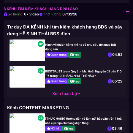
8 KÊNH TÌM KIẾM KHÁCH HÀNG ĐỈNH CAO
Số lượng:
67
video
Thời lượng:
07:32:28
Tư duy ĐA KÊNH khi tìm kiếm khách hàng BĐS và xây
dựng HỆ SINH THÁI BĐS đỉnh
02
Hành vi khách hàng khi họ có nhu cầu tìm mua Bất
động sản
04:52
Quan trọng
Free
04
BESTSALES team Quyết - Ms. Hoài Nguyễn đã bán 110
TỶ trong 10 THÁNG NHƯ THẾ NÀO?
05:25
Quan trọng
Free
Xem toàn bộ
Kênh CONTENT MARKETING
03
[THỰC HÀNH] Hướng dẫn vẽ làm nổi bật căn trên 1 toà
nhà cực xịn chỉ bằng điện thoại
03:46
Nổi bật
Free