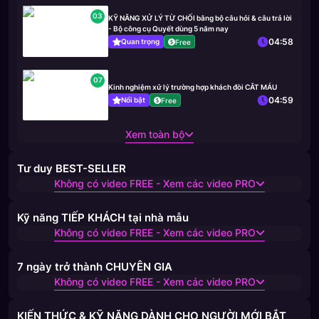
03
KỸ NĂNG XỬ LÝ TỪ CHỐI bằng bộ câu hỏi & câu trả lời
- Bộ công cụ Quyết dùng 5 năm nay
04:58
Quan trọng
Free
07
Kinh nghiệm xử lý trường hợp khách đòi CẮT MÁU
04:59
Nổi bật
Free
Xem toàn bộ
Tư duy BEST-SELLER
Không có video FREE - Xem các video PRO
Kỹ năng TIẾP KHÁCH tại nhà mẫu
Không có video FREE - Xem các video PRO
7 ngày trở thành CHUYÊN GIA
Không có video FREE - Xem các video PRO
KIẾN THỨC & KỸ NĂNG DÀNH CHO NGƯỜI MỚI BẮT