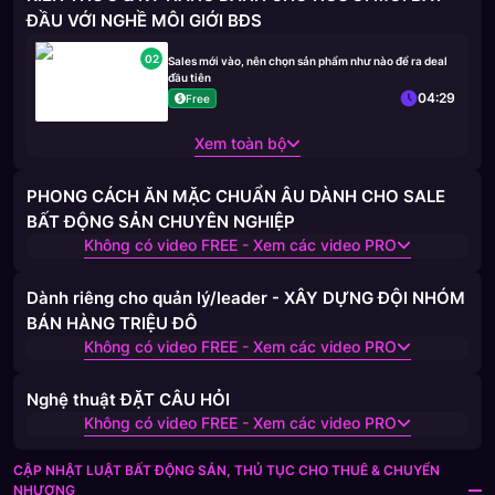
ĐẦU VỚI NGHỀ MÔI GIỚI BĐS
02
Sales mới vào, nên chọn sản phẩm như nào để ra deal
đầu tiên
04:29
Free
Xem toàn bộ
PHONG CÁCH ĂN MẶC CHUẨN ÂU DÀNH CHO SALE
BẤT ĐỘNG SẢN CHUYÊN NGHIỆP
Không có video FREE - Xem các video PRO
Dành riêng cho quản lý/leader - XÂY DỰNG ĐỘI NHÓM
BÁN HÀNG TRIỆU ĐÔ
Không có video FREE - Xem các video PRO
Nghệ thuật ĐẶT CÂU HỎI
Không có video FREE - Xem các video PRO
CẬP NHẬT LUẬT BẤT ĐỘNG SẢN, THỦ TỤC CHO THUÊ & CHUYỂN
NHƯỢNG