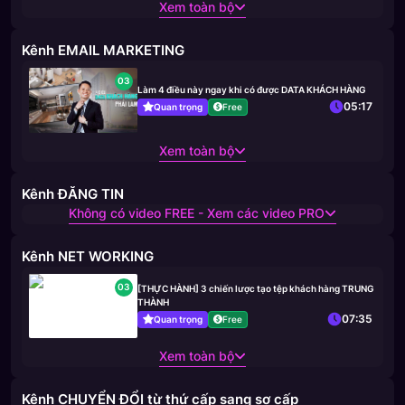
Xem toàn bộ
Kênh EMAIL MARKETING
03
Làm 4 điều này ngay khi có được DATA KHÁCH HÀNG
05:17
Quan trọng
Free
Xem toàn bộ
Kênh ĐĂNG TIN
Không có video FREE - Xem các video PRO
Kênh NET WORKING
03
[THỰC HÀNH] 3 chiến lược tạo tệp khách hàng TRUNG
THÀNH
07:35
Quan trọng
Free
Xem toàn bộ
Kênh CHUYỂN ĐỔI từ thứ cấp sang sơ cấp