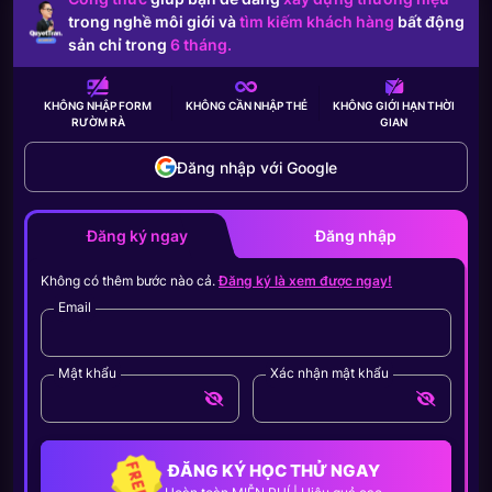
trong nghề môi giới và
tìm kiếm khách hàng
bất động
sản chỉ trong
6 tháng.
KHÔNG NHẬP FORM
KHÔNG CẦN
NHẬP THẺ
KHÔNG GIỚI HẠN
THỜI
RƯỜM RÀ
GIAN
Đăng nhập với Google
Đăng ký ngay
Đăng nhập
Không có thêm bước nào cả.
Đăng ký là xem được ngay!
Email
Mật khẩu
Xác nhận mật khẩu
ĐĂNG KÝ HỌC THỬ NGAY