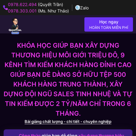
0978.622.494
(Quyết Trần)
Zalo
0978.303.001
(Ms. Như Thảo)
Học ngay
HOÀN TOÀN MIỄN PHÍ
KHÓA HỌC GIÚP BẠN XÂY DỰNG
THƯƠNG HIỆU MÔI GIỚI TRIỆU ĐÔ, 9
KÊNH TÌM KIẾM KHÁCH HÀNG ĐỈNH CAO
GIÚP BẠN DỄ DÀNG SỞ HỮU TỆP 500
KHÁCH HÀNG TRUNG THÀNH, XÂY
DỰNG ĐỘI NGŨ SALES TINH NHUỆ VÀ TỰ
TIN KIẾM ĐƯỢC 2 TỶ/NĂM CHỈ TRONG 6
THÁNG.
Bài giảng chất lượng - chi tiết - chuyên nghiệp
Công thức
giúp bạn dễ dàng
xây dựng thương hiệu