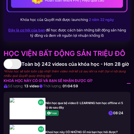
Hoàn toàn MIỄN PHÍ | Hiệu quả cao
Khóa học của
Quyết
mới được launching
2 năm 22 ngày
Đây là cơ hội của bạn
để học được cách bán những bất động sản hàng
tỷ đồng và đem về nguồn lợi nhuận khổng lồ
HỌC VIỆN BẤT ĐỘNG SẢN TRIỆU ĐÔ
Toàn bộ
242
videos của khóa học -
Hơn 28 giờ
*Khóa học sẽ luôn luôn cập nhật thêm video mới kể cả sau khi ra mắt (tại vì nội dung
nhiều quá Quyết quay không kịp)
KHOÁ HỌC NÀY CÓ GÌ VÀ BẠN SẼ NHẬN ĐƯỢC GÌ?
Số lượng:
13
video
Thời lượng:
01:04:59
01
Nên học qua bộ video E-LEARNING hơn học offline vì 5
lý do sau đây
08:24
Free
02
Khoá học này CÓ NHỮNG GÌ mà bạn học hỏi được?