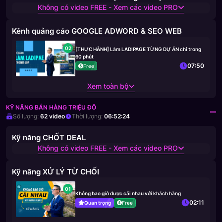
Không có video FREE - Xem các video PRO
Kênh quảng cáo GOOGLE ADWORD & SEO WEB
02
[THỰC HÀNH] Làm LADIPAGE TỪNG DỰ ÁN chỉ trong
60 phút
07:50
Free
Xem toàn bộ
KỸ NĂNG BÁN HÀNG TRIỆU ĐÔ
Số lượng:
62
video
Thời lượng:
06:52:24
Kỹ năng CHỐT DEAL
Không có video FREE - Xem các video PRO
Kỹ năng XỬ LÝ TỪ CHỐI
01
Không bao giờ được cãi nhau với khách hàng
02:11
Quan trọng
Free