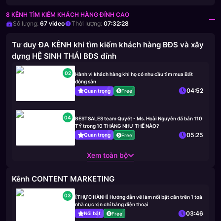
8 KÊNH TÌM KIẾM KHÁCH HÀNG ĐỈNH CAO
Số lượng:
67
video
Thời lượng:
07:32:28
Tư duy ĐA KÊNH khi tìm kiếm khách hàng BĐS và xây
dựng HỆ SINH THÁI BĐS đỉnh
02
Hành vi khách hàng khi họ có nhu cầu tìm mua Bất
động sản
04:52
Quan trọng
Free
04
BESTSALES team Quyết - Ms. Hoài Nguyễn đã bán 110
TỶ trong 10 THÁNG NHƯ THẾ NÀO?
05:25
Quan trọng
Free
Xem toàn bộ
Kênh CONTENT MARKETING
03
[THỰC HÀNH] Hướng dẫn vẽ làm nổi bật căn trên 1 toà
nhà cực xịn chỉ bằng điện thoại
03:46
Nổi bật
Free