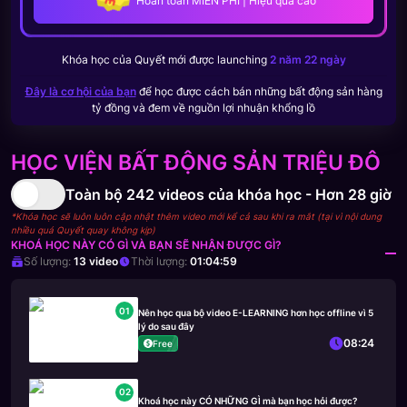
Hoàn toàn MIỄN PHÍ | Hiệu quả cao
Khóa học của
Quyết
mới được launching
2 năm 22 ngày
Đây là cơ hội của bạn
để học được cách bán những bất động sản hàng
tỷ đồng và đem về nguồn lợi nhuận khổng lồ
HỌC VIỆN BẤT ĐỘNG SẢN TRIỆU ĐÔ
Toàn bộ
242
videos của khóa học -
Hơn 28 giờ
*Khóa học sẽ luôn luôn cập nhật thêm video mới kể cả sau khi ra mắt (tại vì nội dung
nhiều quá Quyết quay không kịp)
KHOÁ HỌC NÀY CÓ GÌ VÀ BẠN SẼ NHẬN ĐƯỢC GÌ?
Số lượng:
13
video
Thời lượng:
01:04:59
01
Nên học qua bộ video E-LEARNING hơn học offline vì 5
lý do sau đây
08:24
Free
02
Khoá học này CÓ NHỮNG GÌ mà bạn học hỏi được?