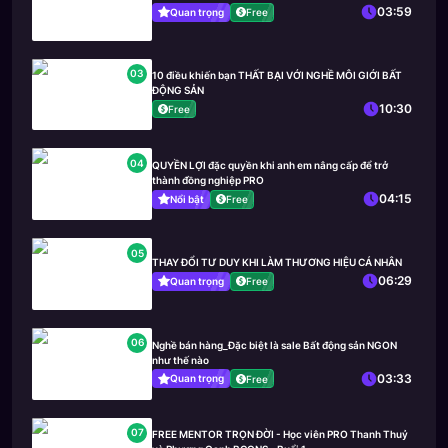
03:59
Quan trọng
Free
03
10 điều khiến bạn THẤT BẠI VỚI NGHỀ MÔI GIỚI BẤT
ĐỘNG SẢN
10:30
Free
04
QUYỀN LỢI đặc quyền khi anh em nâng cấp để trở
thành đồng nghiệp PRO
04:15
Nổi bật
Free
05
THAY ĐỔI TƯ DUY KHI LÀM THƯƠNG HIỆU CÁ NHÂN
06:29
Quan trọng
Free
06
Nghề bán hàng_Đặc biệt là sale Bất động sản NGON
như thế nào
03:33
Quan trọng
Free
07
FREE MENTOR TRỌN ĐỜI - Học viên PRO Thanh Thuỷ