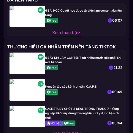
01
6 BÀI HỌC Quyết học được từ việc làm content đa nền
tảng
06:07
Free
Xem toàn bộ
THƯƠNG HIỆU CÁ NHÂN TRÊN NỀN TẢNG TIKTOK
02
5 BẪY KHI LÀM CONTENT rất nhiều người gặp phải khi
mới bắt đầu
21:22
Free
04
Nguyên tắc xây kênh chuẩn: C.A.P.E
09:49
Free
CASE STUDY CHỐT 3 DEAL TRONG THÁNG 7 - đồng
27
nghiệp PRO xây dựng thương hiệu, xây dựng hệ sinh
thái.
05:44
Nổi bật
Free