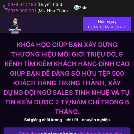
0978.622.494
(Quyết Trần)
Zalo
0978.303.001
(Ms. Như Thảo)
Học ngay
HOÀN TOÀN MIỄN PHÍ
KHÓA HỌC GIÚP BẠN XÂY DỰNG
THƯƠNG HIỆU MÔI GIỚI TRIỆU ĐÔ, 9
KÊNH TÌM KIẾM KHÁCH HÀNG ĐỈNH CAO
GIÚP BẠN DỄ DÀNG SỞ HỮU TỆP 500
KHÁCH HÀNG TRUNG THÀNH, XÂY
DỰNG ĐỘI NGŨ SALES TINH NHUỆ VÀ TỰ
TIN KIẾM ĐƯỢC 2 TỶ/NĂM CHỈ TRONG 6
THÁNG.
Bài giảng chất lượng - chi tiết - chuyên nghiệp
Công thức
giúp bạn dễ dàng
xây dựng thương hiệu