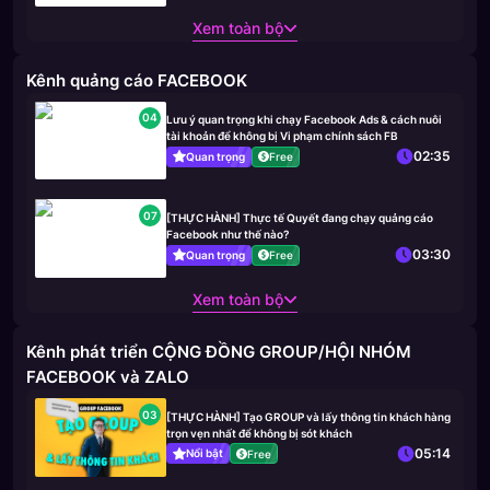
Xem toàn bộ
Kênh quảng cáo FACEBOOK
04
Lưu ý quan trọng khi chạy Facebook Ads & cách nuôi
tài khoản để không bị Vi phạm chính sách FB
02:35
Quan trọng
Free
07
[THỰC HÀNH] Thực tế Quyết đang chạy quảng cáo
Facebook như thế nào?
03:30
Quan trọng
Free
Xem toàn bộ
Kênh phát triển CỘNG ĐỒNG GROUP/HỘI NHÓM
FACEBOOK và ZALO
03
[THỰC HÀNH] Tạo GROUP và lấy thông tin khách hàng
trọn vẹn nhất để không bị sót khách
05:14
Nổi bật
Free