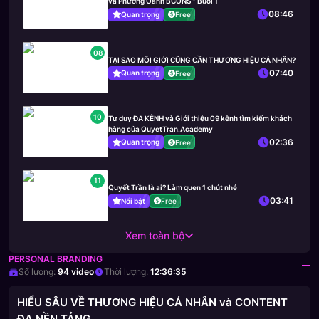
và Phương Oanh BCONS - Buổi 1
08:46
Quan trọng
Free
08
TẠI SAO MÔI GIỚI CŨNG CẦN THƯƠNG HIỆU CÁ NHÂN?
07:40
Quan trọng
Free
10
Tư duy ĐA KÊNH và Giới thiệu 09 kênh tìm kiếm khách
hàng của QuyetTran.Academy
02:36
Quan trọng
Free
11
Quyết Trần là ai? Làm quen 1 chút nhé
03:41
Nổi bật
Free
Xem toàn bộ
PERSONAL BRANDING
Số lượng:
94
video
Thời lượng:
12:36:35
HIỂU SÂU VỀ THƯƠNG HIỆU CÁ NHÂN và CONTENT
ĐA NỀN TẢNG