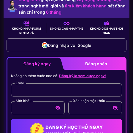
trong nghề môi giới và
tìm kiếm khách hàng
bất động
sản chỉ trong
6 tháng.
KHÔNG NHẬP FORM
KHÔNG CẦN
NHẬP THẺ
KHÔNG GIỚI HẠN
THỜI
RƯỜM RÀ
GIAN
Đăng nhập với Google
Đăng ký ngay
Đăng nhập
Không có thêm bước nào cả.
Đăng ký là xem được ngay!
Email
Mật khẩu
Xác nhận mật khẩu
ĐĂNG KÝ HỌC THỬ NGAY