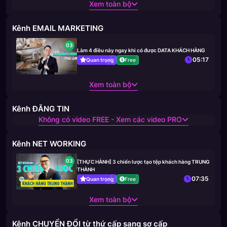
Xem toàn bộ
Kênh EMAIL MARKETING
03
Làm 4 điều này ngay khi có được DATA KHÁCH HÀNG
05:17
Quan trọng
Free
Xem toàn bộ
Kênh ĐĂNG TIN
Không có video FREE - Xem các video PRO
Kênh NET WORKING
03
[THỰC HÀNH] 3 chiến lược tạo tệp khách hàng TRUNG
THÀNH
07:35
Quan trọng
Free
Xem toàn bộ
Kênh CHUYỂN ĐỔI từ thứ cấp sang sơ cấp