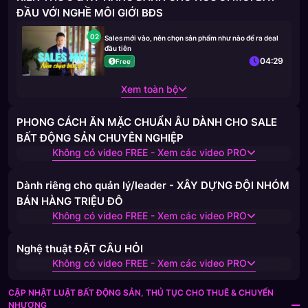
ĐẦU VỚI NGHỀ MÔI GIỚI BĐS
02
Sales mới vào, nên chọn sản phẩm như nào để ra deal
đầu tiên
04:29
Free
Xem toàn bộ
PHONG CÁCH ĂN MẶC CHUẨN ÂU DÀNH CHO SALE
BẤT ĐỘNG SẢN CHUYÊN NGHIỆP
Không có video FREE - Xem các video PRO
Dành riêng cho quản lý/leader - XÂY DỰNG ĐỘI NHÓM
BÁN HÀNG TRIỆU ĐÔ
Không có video FREE - Xem các video PRO
Nghệ thuật ĐẶT CÂU HỎI
Không có video FREE - Xem các video PRO
CẬP NHẬT LUẬT BẤT ĐỘNG SẢN, THỦ TỤC CHO THUÊ & CHUYỂN
NHƯỢNG