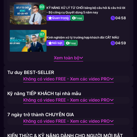
03
KỸ NĂNG XỬ LÝ TỪ CHỐI bằng bộ câu hỏi & câu trả lời
- Bộ công cụ Quyết dùng 5 năm nay
04:58
Quan trọng
Free
07
Kinh nghiệm xử lý trường hợp khách đòi CẮT MÁU
04:59
Nổi bật
Free
Xem toàn bộ
Tư duy BEST-SELLER
Không có video FREE - Xem các video PRO
Kỹ năng TIẾP KHÁCH tại nhà mẫu
Không có video FREE - Xem các video PRO
7 ngày trở thành CHUYÊN GIA
Không có video FREE - Xem các video PRO
KIẾN THỨC & KỸ NĂNG DÀNH CHO NGƯỜI MỚI BẮT