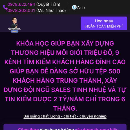
0978.622.494
(Quyết Trần)
Zalo
0978.303.001
(Ms. Như Thảo)
Học ngay
HOÀN TOÀN MIỄN PHÍ
KHÓA HỌC GIÚP BẠN XÂY DỰNG
THƯƠNG HIỆU MÔI GIỚI TRIỆU ĐÔ, 9
KÊNH TÌM KIẾM KHÁCH HÀNG ĐỈNH CAO
GIÚP BẠN DỄ DÀNG SỞ HỮU TỆP 500
KHÁCH HÀNG TRUNG THÀNH, XÂY
DỰNG ĐỘI NGŨ SALES TINH NHUỆ VÀ TỰ
TIN KIẾM ĐƯỢC 2 TỶ/NĂM CHỈ TRONG 6
THÁNG.
Bài giảng chất lượng - chi tiết - chuyên nghiệp
Công thức
giúp bạn dễ dàng
xây dựng thương hiệu