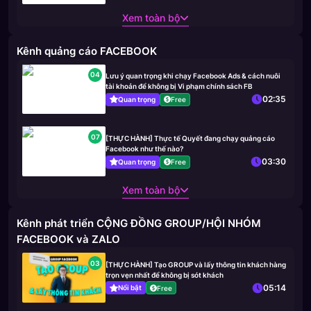
Xem toàn bộ
Kênh quảng cáo FACEBOOK
04
Lưu ý quan trọng khi chạy Facebook Ads & cách nuôi
tài khoản để không bị Vi phạm chính sách FB
02:35
Quan trọng
Free
07
[THỰC HÀNH] Thực tế Quyết đang chạy quảng cáo
Facebook như thế nào?
03:30
Quan trọng
Free
Xem toàn bộ
Kênh phát triển CỘNG ĐỒNG GROUP/HỘI NHÓM
FACEBOOK và ZALO
03
[THỰC HÀNH] Tạo GROUP và lấy thông tin khách hàng
trọn vẹn nhất để không bị sót khách
05:14
Nổi bật
Free