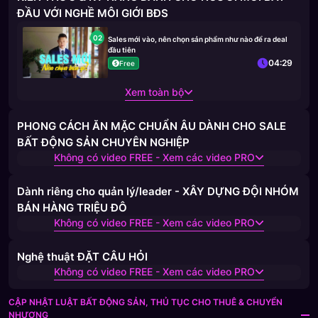
ĐẦU VỚI NGHỀ MÔI GIỚI BĐS
02
Sales mới vào, nên chọn sản phẩm như nào để ra deal
đầu tiên
04:29
Free
Xem toàn bộ
PHONG CÁCH ĂN MẶC CHUẨN ÂU DÀNH CHO SALE
BẤT ĐỘNG SẢN CHUYÊN NGHIỆP
Không có video FREE - Xem các video PRO
Dành riêng cho quản lý/leader - XÂY DỰNG ĐỘI NHÓM
BÁN HÀNG TRIỆU ĐÔ
Không có video FREE - Xem các video PRO
Nghệ thuật ĐẶT CÂU HỎI
Không có video FREE - Xem các video PRO
CẬP NHẬT LUẬT BẤT ĐỘNG SẢN, THỦ TỤC CHO THUÊ & CHUYỂN
NHƯỢNG