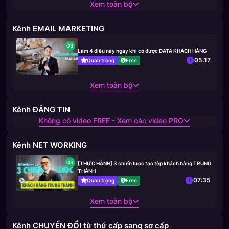
Xem toàn bộ
Kênh EMAIL MARKETING
03
Làm 4 điều này ngay khi có được DATA KHÁCH HÀNG
05:17
Quan trọng
Free
Xem toàn bộ
Kênh ĐĂNG TIN
Không có video FREE - Xem các video PRO
Kênh NET WORKING
03
[THỰC HÀNH] 3 chiến lược tạo tệp khách hàng TRUNG
THÀNH
07:35
Quan trọng
Free
Xem toàn bộ
Kênh CHUYỂN ĐỔI từ thứ cấp sang sơ cấp