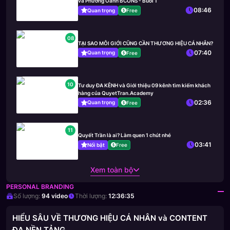
và Phương Oanh BCONS - Buổi 1
08:46
Quan trọng
Free
08
TẠI SAO MÔI GIỚI CŨNG CẦN THƯƠNG HIỆU CÁ NHÂN?
07:40
Quan trọng
Free
10
Tư duy ĐA KÊNH và Giới thiệu 09 kênh tìm kiếm khách
hàng của QuyetTran.Academy
02:36
Quan trọng
Free
11
Quyết Trần là ai? Làm quen 1 chút nhé
03:41
Nổi bật
Free
Xem toàn bộ
PERSONAL BRANDING
Số lượng:
94
video
Thời lượng:
12:36:35
HIỂU SÂU VỀ THƯƠNG HIỆU CÁ NHÂN và CONTENT
ĐA NỀN TẢNG