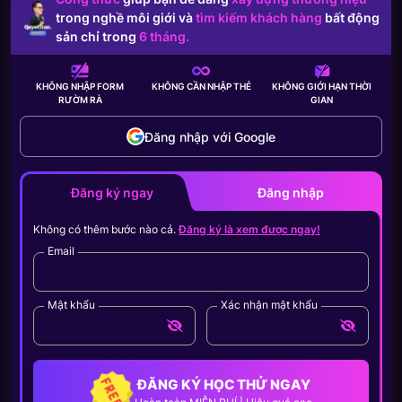
trong nghề môi giới và
tìm kiếm khách hàng
bất động
sản chỉ trong
6 tháng.
KHÔNG NHẬP FORM
KHÔNG CẦN
NHẬP THẺ
KHÔNG GIỚI HẠN
THỜI
RƯỜM RÀ
GIAN
Đăng nhập với Google
Đăng ký ngay
Đăng nhập
Không có thêm bước nào cả.
Đăng ký là xem được ngay!
Email
Mật khẩu
Xác nhận mật khẩu
ĐĂNG KÝ HỌC THỬ NGAY