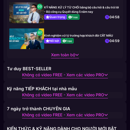
03
KỸ NĂNG XỬ LÝ TỪ CHỐI bằng bộ câu hỏi & câu trả lời
- Bộ công cụ Quyết dùng 5 năm nay
04:58
Quan trọng
Free
07
Kinh nghiệm xử lý trường hợp khách đòi CẮT MÁU
04:59
Nổi bật
Free
Xem toàn bộ
Tư duy BEST-SELLER
Không có video FREE - Xem các video PRO
Kỹ năng TIẾP KHÁCH tại nhà mẫu
Không có video FREE - Xem các video PRO
7 ngày trở thành CHUYÊN GIA
Không có video FREE - Xem các video PRO
KIẾN THỨC & KỸ NĂNG DÀNH CHO NGƯỜI MỚI BẮT