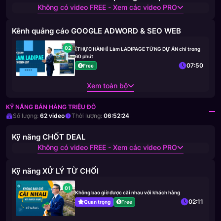
Không có video FREE - Xem các video PRO
Kênh quảng cáo GOOGLE ADWORD & SEO WEB
02
[THỰC HÀNH] Làm LADIPAGE TỪNG DỰ ÁN chỉ trong
60 phút
07:50
Free
Xem toàn bộ
KỸ NĂNG BÁN HÀNG TRIỆU ĐÔ
Số lượng:
62
video
Thời lượng:
06:52:24
Kỹ năng CHỐT DEAL
Không có video FREE - Xem các video PRO
Kỹ năng XỬ LÝ TỪ CHỐI
01
Không bao giờ được cãi nhau với khách hàng
02:11
Quan trọng
Free