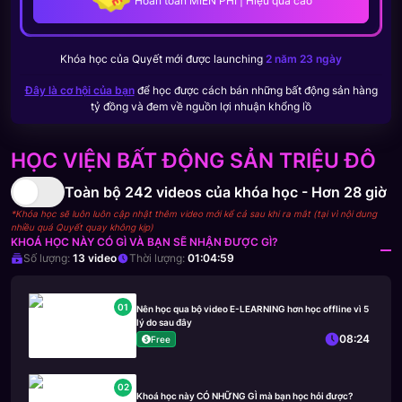
Hoàn toàn MIỄN PHÍ | Hiệu quả cao
Khóa học của
Quyết
mới được launching
2 năm 23 ngày
Đây là cơ hội của bạn
để học được cách bán những bất động sản hàng
tỷ đồng và đem về nguồn lợi nhuận khổng lồ
HỌC VIỆN BẤT ĐỘNG SẢN TRIỆU ĐÔ
Toàn bộ
242
videos của khóa học -
Hơn 28 giờ
*Khóa học sẽ luôn luôn cập nhật thêm video mới kể cả sau khi ra mắt (tại vì nội dung
nhiều quá Quyết quay không kịp)
KHOÁ HỌC NÀY CÓ GÌ VÀ BẠN SẼ NHẬN ĐƯỢC GÌ?
Số lượng:
13
video
Thời lượng:
01:04:59
01
Nên học qua bộ video E-LEARNING hơn học offline vì 5
lý do sau đây
08:24
Free
02
Khoá học này CÓ NHỮNG GÌ mà bạn học hỏi được?