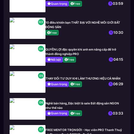
03:59
Quan trọng
Free
03
10 điều khiến bạn THẤT BẠI VỚI NGHỀ MÔI GIỚI BẤT
ĐỘNG SẢN
10:30
Free
04
QUYỀN LỢI đặc quyền khi anh em nâng cấp để trở
thành đồng nghiệp PRO
04:15
Nổi bật
Free
05
THAY ĐỔI TƯ DUY KHI LÀM THƯƠNG HIỆU CÁ NHÂN
06:29
Quan trọng
Free
06
Nghề bán hàng_Đặc biệt là sale Bất động sản NGON
như thế nào
03:33
Quan trọng
Free
07
FREE MENTOR TRỌN ĐỜI - Học viên PRO Thanh Thuỷ