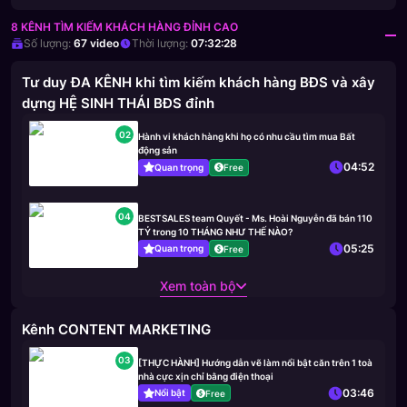
8 KÊNH TÌM KIẾM KHÁCH HÀNG ĐỈNH CAO
Số lượng:
67
video
Thời lượng:
07:32:28
Tư duy ĐA KÊNH khi tìm kiếm khách hàng BĐS và xây
dựng HỆ SINH THÁI BĐS đỉnh
02
Hành vi khách hàng khi họ có nhu cầu tìm mua Bất
động sản
04:52
Quan trọng
Free
04
BESTSALES team Quyết - Ms. Hoài Nguyễn đã bán 110
TỶ trong 10 THÁNG NHƯ THẾ NÀO?
05:25
Quan trọng
Free
Xem toàn bộ
Kênh CONTENT MARKETING
03
[THỰC HÀNH] Hướng dẫn vẽ làm nổi bật căn trên 1 toà
nhà cực xịn chỉ bằng điện thoại
03:46
Nổi bật
Free