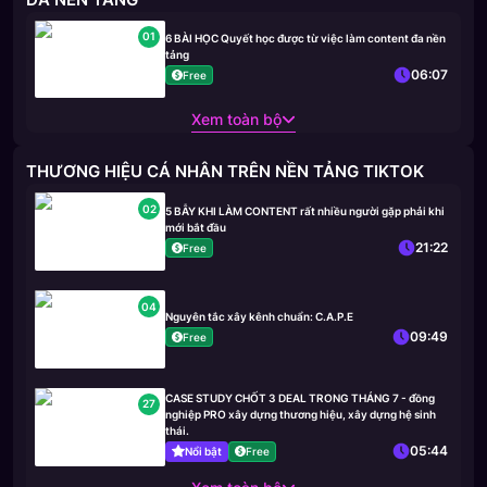
01
6 BÀI HỌC Quyết học được từ việc làm content đa nền
tảng
06:07
Free
Xem toàn bộ
THƯƠNG HIỆU CÁ NHÂN TRÊN NỀN TẢNG TIKTOK
02
5 BẪY KHI LÀM CONTENT rất nhiều người gặp phải khi
mới bắt đầu
21:22
Free
04
Nguyên tắc xây kênh chuẩn: C.A.P.E
09:49
Free
CASE STUDY CHỐT 3 DEAL TRONG THÁNG 7 - đồng
27
nghiệp PRO xây dựng thương hiệu, xây dựng hệ sinh
thái.
05:44
Nổi bật
Free