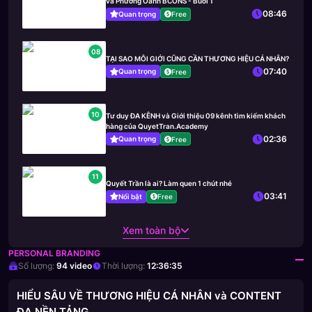
và Phương Oanh BCONS - Buổi 1
08:46
Quan trọng
Free
08
TẠI SAO MÔI GIỚI CŨNG CẦN THƯƠNG HIỆU CÁ NHÂN?
07:40
Quan trọng
Free
10
Tư duy ĐA KÊNH và Giới thiệu 09 kênh tìm kiếm khách
hàng của QuyetTran.Academy
02:36
Quan trọng
Free
11
Quyết Trần là ai? Làm quen 1 chút nhé
03:41
Nổi bật
Free
Xem toàn bộ
PERSONAL BRANDING
Số lượng:
94
video
Thời lượng:
12:36:35
HIỂU SÂU VỀ THƯƠNG HIỆU CÁ NHÂN và CONTENT
ĐA NỀN TẢNG