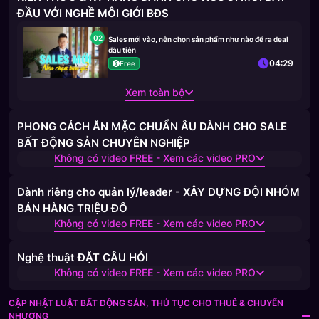
ĐẦU VỚI NGHỀ MÔI GIỚI BĐS
02
Sales mới vào, nên chọn sản phẩm như nào để ra deal
đầu tiên
04:29
Free
Xem toàn bộ
PHONG CÁCH ĂN MẶC CHUẨN ÂU DÀNH CHO SALE
BẤT ĐỘNG SẢN CHUYÊN NGHIỆP
Không có video FREE - Xem các video PRO
Dành riêng cho quản lý/leader - XÂY DỰNG ĐỘI NHÓM
BÁN HÀNG TRIỆU ĐÔ
Không có video FREE - Xem các video PRO
Nghệ thuật ĐẶT CÂU HỎI
Không có video FREE - Xem các video PRO
CẬP NHẬT LUẬT BẤT ĐỘNG SẢN, THỦ TỤC CHO THUÊ & CHUYỂN
NHƯỢNG