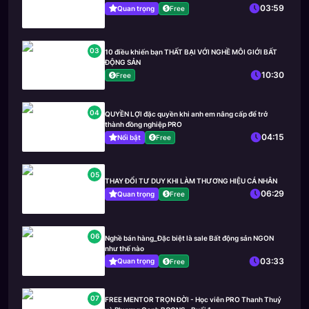
03:59
Quan trọng
Free
03
10 điều khiến bạn THẤT BẠI VỚI NGHỀ MÔI GIỚI BẤT
ĐỘNG SẢN
10:30
Free
04
QUYỀN LỢI đặc quyền khi anh em nâng cấp để trở
thành đồng nghiệp PRO
04:15
Nổi bật
Free
05
THAY ĐỔI TƯ DUY KHI LÀM THƯƠNG HIỆU CÁ NHÂN
06:29
Quan trọng
Free
06
Nghề bán hàng_Đặc biệt là sale Bất động sản NGON
như thế nào
03:33
Quan trọng
Free
07
FREE MENTOR TRỌN ĐỜI - Học viên PRO Thanh Thuỷ