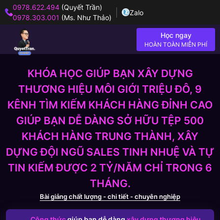
0978.622.494
(Quyết Trần)
Zalo
0978.303.001
(Ms. Như Thảo)
Học ngay
HOÀN TOÀN MIỄN PHÍ
KHÓA HỌC GIÚP BẠN XÂY DỰNG
THƯƠNG HIỆU MÔI GIỚI TRIỆU ĐÔ, 9
KÊNH TÌM KIẾM KHÁCH HÀNG ĐỈNH CAO
GIÚP BẠN DỄ DÀNG SỞ HỮU TỆP 500
KHÁCH HÀNG TRUNG THÀNH, XÂY
DỰNG ĐỘI NGŨ SALES TINH NHUỆ VÀ TỰ
TIN KIẾM ĐƯỢC 2 TỶ/NĂM CHỈ TRONG 6
THÁNG.
Bài giảng chất lượng - chi tiết - chuyên nghiệp
Công thức
giúp bạn dễ dàng
xây dựng thương hiệu