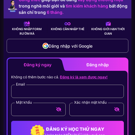
trong nghề môi giới và
tìm kiếm khách hàng
bất động
sản chỉ trong
6 tháng.
KHÔNG NHẬP FORM
KHÔNG CẦN
NHẬP THẺ
KHÔNG GIỚI HẠN
THỜI
RƯỜM RÀ
GIAN
Đăng nhập với Google
Đăng ký ngay
Đăng nhập
Không có thêm bước nào cả.
Đăng ký là xem được ngay!
Email
Mật khẩu
Xác nhận mật khẩu
ĐĂNG KÝ HỌC THỬ NGAY