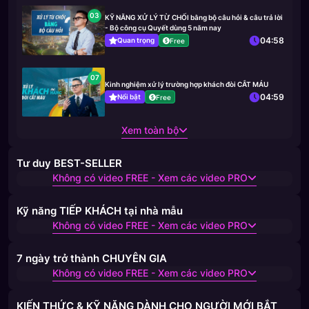
03
KỸ NĂNG XỬ LÝ TỪ CHỐI bằng bộ câu hỏi & câu trả lời
- Bộ công cụ Quyết dùng 5 năm nay
04:58
Quan trọng
Free
07
Kinh nghiệm xử lý trường hợp khách đòi CẮT MÁU
04:59
Nổi bật
Free
Xem toàn bộ
Tư duy BEST-SELLER
Không có video FREE - Xem các video PRO
Kỹ năng TIẾP KHÁCH tại nhà mẫu
Không có video FREE - Xem các video PRO
7 ngày trở thành CHUYÊN GIA
Không có video FREE - Xem các video PRO
KIẾN THỨC & KỸ NĂNG DÀNH CHO NGƯỜI MỚI BẮT