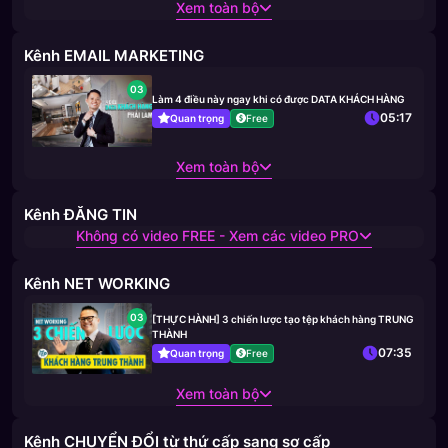
Xem toàn bộ
Kênh EMAIL MARKETING
03
Làm 4 điều này ngay khi có được DATA KHÁCH HÀNG
05:17
Quan trọng
Free
Xem toàn bộ
Kênh ĐĂNG TIN
Không có video FREE - Xem các video PRO
Kênh NET WORKING
03
[THỰC HÀNH] 3 chiến lược tạo tệp khách hàng TRUNG
THÀNH
07:35
Quan trọng
Free
Xem toàn bộ
Kênh CHUYỂN ĐỔI từ thứ cấp sang sơ cấp