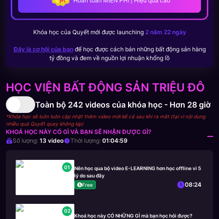
Hoàn toàn MIỄN PHÍ | Hiệu quả cao
Khóa học của
Quyết
mới được launching
2 năm 22 ngày
Đây là cơ hội của bạn
để học được cách bán những bất động sản hàng
tỷ đồng và đem về nguồn lợi nhuận khổng lồ
HỌC VIỆN BẤT ĐỘNG SẢN TRIỆU ĐÔ
Toàn bộ
242
videos của khóa học -
Hơn 28 giờ
*Khóa học sẽ luôn luôn cập nhật thêm video mới kể cả sau khi ra mắt (tại vì nội dung
nhiều quá Quyết quay không kịp)
KHOÁ HỌC NÀY CÓ GÌ VÀ BẠN SẼ NHẬN ĐƯỢC GÌ?
Số lượng:
13
video
Thời lượng:
01:04:59
01
Nên học qua bộ video E-LEARNING hơn học offline vì 5
lý do sau đây
08:24
Free
02
Khoá học này CÓ NHỮNG GÌ mà bạn học hỏi được?