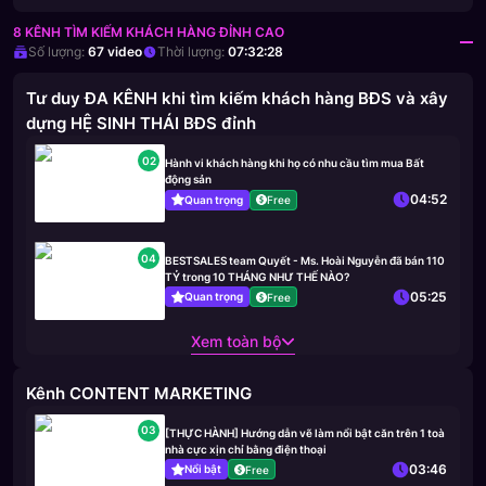
8 KÊNH TÌM KIẾM KHÁCH HÀNG ĐỈNH CAO
Số lượng:
67
video
Thời lượng:
07:32:28
Tư duy ĐA KÊNH khi tìm kiếm khách hàng BĐS và xây
dựng HỆ SINH THÁI BĐS đỉnh
02
Hành vi khách hàng khi họ có nhu cầu tìm mua Bất
động sản
04:52
Quan trọng
Free
04
BESTSALES team Quyết - Ms. Hoài Nguyễn đã bán 110
TỶ trong 10 THÁNG NHƯ THẾ NÀO?
05:25
Quan trọng
Free
Xem toàn bộ
Kênh CONTENT MARKETING
03
[THỰC HÀNH] Hướng dẫn vẽ làm nổi bật căn trên 1 toà
nhà cực xịn chỉ bằng điện thoại
03:46
Nổi bật
Free