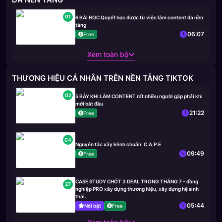
01
6 BÀI HỌC Quyết học được từ việc làm content đa nền
tảng
06:07
Free
Xem toàn bộ
THƯƠNG HIỆU CÁ NHÂN TRÊN NỀN TẢNG TIKTOK
02
5 BẪY KHI LÀM CONTENT rất nhiều người gặp phải khi
mới bắt đầu
21:22
Free
04
Nguyên tắc xây kênh chuẩn: C.A.P.E
09:49
Free
CASE STUDY CHỐT 3 DEAL TRONG THÁNG 7 - đồng
27
nghiệp PRO xây dựng thương hiệu, xây dựng hệ sinh
thái.
05:44
Nổi bật
Free