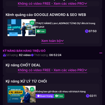
Không có video FREE - Xem các video PRO
Kênh quảng cáo GOOGLE ADWORD & SEO WEB
02
[THỰC HÀNH] Làm LADIPAGE TỪNG DỰ ÁN chỉ trong
60 phút
07:50
Free
Xem toàn bộ
KỸ NĂNG BÁN HÀNG TRIỆU ĐÔ
Số lượng:
62
video
Thời lượng:
06:52:24
Kỹ năng CHỐT DEAL
Không có video FREE - Xem các video PRO
Kỹ năng XỬ LÝ TỪ CHỐI
01
Không bao giờ được cãi nhau với khách hàng
02:11
Quan trọng
Free