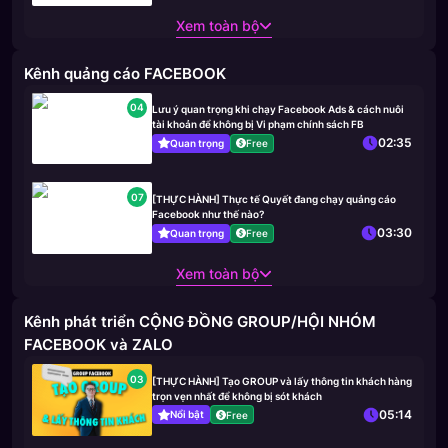
Xem toàn bộ
Kênh quảng cáo FACEBOOK
04
Lưu ý quan trọng khi chạy Facebook Ads & cách nuôi
tài khoản để không bị Vi phạm chính sách FB
02:35
Quan trọng
Free
07
[THỰC HÀNH] Thực tế Quyết đang chạy quảng cáo
Facebook như thế nào?
03:30
Quan trọng
Free
Xem toàn bộ
Kênh phát triển CỘNG ĐỒNG GROUP/HỘI NHÓM
FACEBOOK và ZALO
03
[THỰC HÀNH] Tạo GROUP và lấy thông tin khách hàng
trọn vẹn nhất để không bị sót khách
05:14
Nổi bật
Free