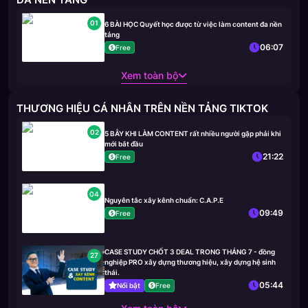
01
6 BÀI HỌC Quyết học được từ việc làm content đa nền
tảng
06:07
Free
Xem toàn bộ
THƯƠNG HIỆU CÁ NHÂN TRÊN NỀN TẢNG TIKTOK
02
5 BẪY KHI LÀM CONTENT rất nhiều người gặp phải khi
mới bắt đầu
21:22
Free
04
Nguyên tắc xây kênh chuẩn: C.A.P.E
09:49
Free
CASE STUDY CHỐT 3 DEAL TRONG THÁNG 7 - đồng
27
nghiệp PRO xây dựng thương hiệu, xây dựng hệ sinh
thái.
05:44
Nổi bật
Free