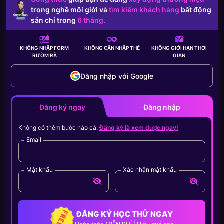
trong nghề môi giới và
tìm kiếm khách hàng
bất động
sản chỉ trong
6 tháng.
KHÔNG NHẬP FORM
KHÔNG CẦN
NHẬP THẺ
KHÔNG GIỚI HẠN
THỜI
RƯỜM RÀ
GIAN
Đăng nhập với Google
Đăng ký ngay
Đăng nhập
Không có thêm bước nào cả.
Đăng ký là xem được ngay!
Email
Mật khẩu
Xác nhận mật khẩu
ĐĂNG KÝ HỌC THỬ NGAY