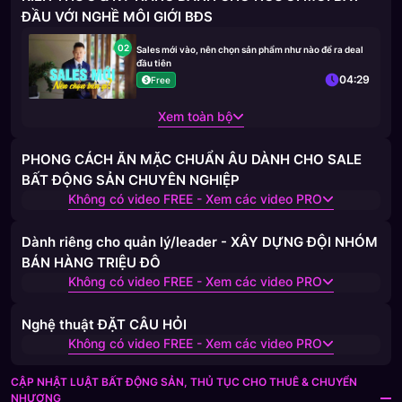
ĐẦU VỚI NGHỀ MÔI GIỚI BĐS
02
Sales mới vào, nên chọn sản phẩm như nào để ra deal
đầu tiên
04:29
Free
Xem toàn bộ
PHONG CÁCH ĂN MẶC CHUẨN ÂU DÀNH CHO SALE
BẤT ĐỘNG SẢN CHUYÊN NGHIỆP
Không có video FREE - Xem các video PRO
Dành riêng cho quản lý/leader - XÂY DỰNG ĐỘI NHÓM
BÁN HÀNG TRIỆU ĐÔ
Không có video FREE - Xem các video PRO
Nghệ thuật ĐẶT CÂU HỎI
Không có video FREE - Xem các video PRO
CẬP NHẬT LUẬT BẤT ĐỘNG SẢN, THỦ TỤC CHO THUÊ & CHUYỂN
NHƯỢNG