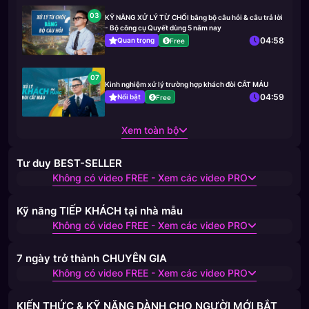
03
KỸ NĂNG XỬ LÝ TỪ CHỐI bằng bộ câu hỏi & câu trả lời
- Bộ công cụ Quyết dùng 5 năm nay
04:58
Quan trọng
Free
07
Kinh nghiệm xử lý trường hợp khách đòi CẮT MÁU
04:59
Nổi bật
Free
Xem toàn bộ
Tư duy BEST-SELLER
Không có video FREE - Xem các video PRO
Kỹ năng TIẾP KHÁCH tại nhà mẫu
Không có video FREE - Xem các video PRO
7 ngày trở thành CHUYÊN GIA
Không có video FREE - Xem các video PRO
KIẾN THỨC & KỸ NĂNG DÀNH CHO NGƯỜI MỚI BẮT