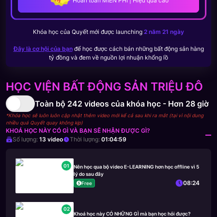
Hoàn toàn MIỄN PHÍ | Hiệu quả cao
Khóa học của
Quyết
mới được launching
2 năm 21 ngày
Đây là cơ hội của bạn
để học được cách bán những bất động sản hàng
tỷ đồng và đem về nguồn lợi nhuận khổng lồ
HỌC VIỆN BẤT ĐỘNG SẢN TRIỆU ĐÔ
Toàn bộ
242
videos của khóa học -
Hơn 28 giờ
*Khóa học sẽ luôn luôn cập nhật thêm video mới kể cả sau khi ra mắt (tại vì nội dung
nhiều quá Quyết quay không kịp)
KHOÁ HỌC NÀY CÓ GÌ VÀ BẠN SẼ NHẬN ĐƯỢC GÌ?
Số lượng:
13
video
Thời lượng:
01:04:59
01
Nên học qua bộ video E-LEARNING hơn học offline vì 5
lý do sau đây
08:24
Free
02
Khoá học này CÓ NHỮNG GÌ mà bạn học hỏi được?