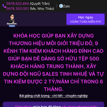
0978.622.494
(Quyết Trần)
Zalo
0978.303.001
(Ms. Như Thảo)
Học ngay
HOÀN TOÀN MIỄN PHÍ
KHÓA HỌC GIÚP BẠN XÂY DỰNG
THƯƠNG HIỆU MÔI GIỚI TRIỆU ĐÔ, 9
KÊNH TÌM KIẾM KHÁCH HÀNG ĐỈNH CAO
GIÚP BẠN DỄ DÀNG SỞ HỮU TỆP 500
KHÁCH HÀNG TRUNG THÀNH, XÂY
DỰNG ĐỘI NGŨ SALES TINH NHUỆ VÀ TỰ
TIN KIẾM ĐƯỢC 2 TỶ/NĂM CHỈ TRONG 6
THÁNG.
Bài giảng chất lượng - chi tiết - chuyên nghiệp
Công thức
giúp bạn dễ dàng
xây dựng thương hiệu