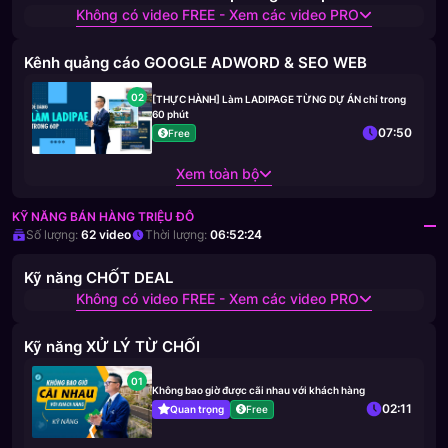
Không có video FREE - Xem các video PRO
Kênh quảng cáo GOOGLE ADWORD & SEO WEB
02
[THỰC HÀNH] Làm LADIPAGE TỪNG DỰ ÁN chỉ trong
60 phút
07:50
Free
Xem toàn bộ
KỸ NĂNG BÁN HÀNG TRIỆU ĐÔ
Số lượng:
62
video
Thời lượng:
06:52:24
Kỹ năng CHỐT DEAL
Không có video FREE - Xem các video PRO
Kỹ năng XỬ LÝ TỪ CHỐI
01
Không bao giờ được cãi nhau với khách hàng
02:11
Quan trọng
Free