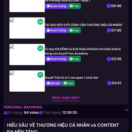
và Phương Oanh BCONS - Buổi 1
08:46
Quan trọng
Free
08
TẠI SAO MÔI GIỚI CŨNG CẦN THƯƠNG HIỆU CÁ NHÂN?
07:40
Quan trọng
Free
10
Tư duy ĐA KÊNH và Giới thiệu 09 kênh tìm kiếm khách
hàng của QuyetTran.Academy
02:36
Quan trọng
Free
11
Quyết Trần là ai? Làm quen 1 chút nhé
03:41
Nổi bật
Free
Xem toàn bộ
PERSONAL BRANDING
Số lượng:
94
video
Thời lượng:
12:36:35
HIỂU SÂU VỀ THƯƠNG HIỆU CÁ NHÂN và CONTENT
ĐA NỀN TẢNG