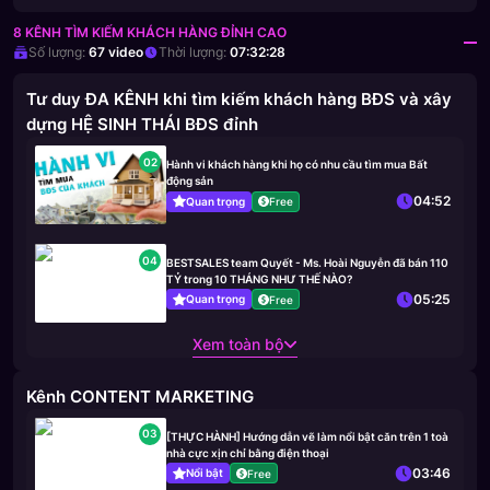
8 KÊNH TÌM KIẾM KHÁCH HÀNG ĐỈNH CAO
Số lượng:
67
video
Thời lượng:
07:32:28
Tư duy ĐA KÊNH khi tìm kiếm khách hàng BĐS và xây
dựng HỆ SINH THÁI BĐS đỉnh
02
Hành vi khách hàng khi họ có nhu cầu tìm mua Bất
động sản
04:52
Quan trọng
Free
04
BESTSALES team Quyết - Ms. Hoài Nguyễn đã bán 110
TỶ trong 10 THÁNG NHƯ THẾ NÀO?
05:25
Quan trọng
Free
Xem toàn bộ
Kênh CONTENT MARKETING
03
[THỰC HÀNH] Hướng dẫn vẽ làm nổi bật căn trên 1 toà
nhà cực xịn chỉ bằng điện thoại
03:46
Nổi bật
Free