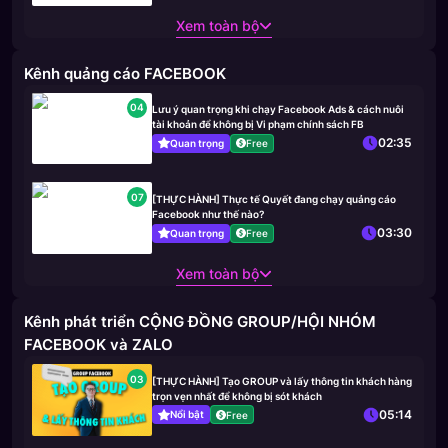
Xem toàn bộ
Kênh quảng cáo FACEBOOK
04
Lưu ý quan trọng khi chạy Facebook Ads & cách nuôi
tài khoản để không bị Vi phạm chính sách FB
02:35
Quan trọng
Free
07
[THỰC HÀNH] Thực tế Quyết đang chạy quảng cáo
Facebook như thế nào?
03:30
Quan trọng
Free
Xem toàn bộ
Kênh phát triển CỘNG ĐỒNG GROUP/HỘI NHÓM
FACEBOOK và ZALO
03
[THỰC HÀNH] Tạo GROUP và lấy thông tin khách hàng
trọn vẹn nhất để không bị sót khách
05:14
Nổi bật
Free