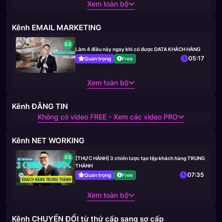
Xem toàn bộ
Kênh EMAIL MARKETING
03
Làm 4 điều này ngay khi có được DATA KHÁCH HÀNG
05:17
Quan trọng
Free
Xem toàn bộ
Kênh ĐĂNG TIN
Không có video FREE - Xem các video PRO
Kênh NET WORKING
03
[THỰC HÀNH] 3 chiến lược tạo tệp khách hàng TRUNG
THÀNH
07:35
Quan trọng
Free
Xem toàn bộ
Kênh CHUYỂN ĐỔI từ thứ cấp sang sơ cấp