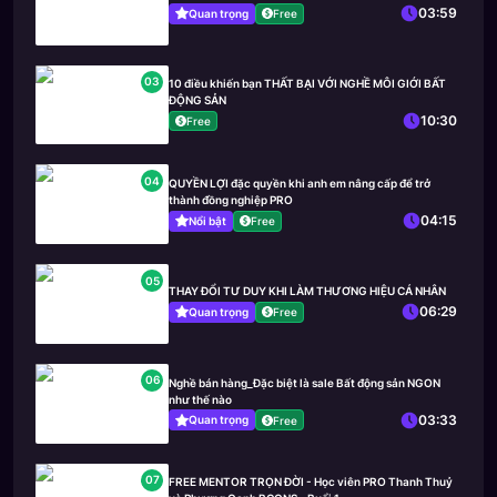
03:59
Quan trọng
Free
03
10 điều khiến bạn THẤT BẠI VỚI NGHỀ MÔI GIỚI BẤT
ĐỘNG SẢN
10:30
Free
04
QUYỀN LỢI đặc quyền khi anh em nâng cấp để trở
thành đồng nghiệp PRO
04:15
Nổi bật
Free
05
THAY ĐỔI TƯ DUY KHI LÀM THƯƠNG HIỆU CÁ NHÂN
06:29
Quan trọng
Free
06
Nghề bán hàng_Đặc biệt là sale Bất động sản NGON
như thế nào
03:33
Quan trọng
Free
07
FREE MENTOR TRỌN ĐỜI - Học viên PRO Thanh Thuỷ