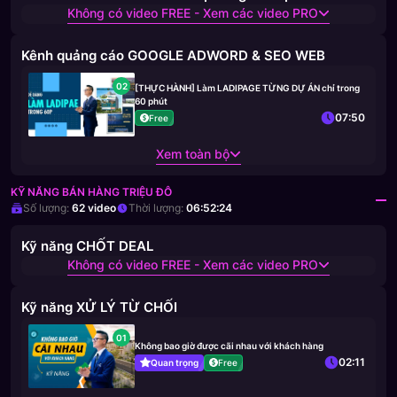
Không có video FREE - Xem các video PRO
Kênh quảng cáo GOOGLE ADWORD & SEO WEB
02
[THỰC HÀNH] Làm LADIPAGE TỪNG DỰ ÁN chỉ trong
60 phút
07:50
Free
Xem toàn bộ
KỸ NĂNG BÁN HÀNG TRIỆU ĐÔ
Số lượng:
62
video
Thời lượng:
06:52:24
Kỹ năng CHỐT DEAL
Không có video FREE - Xem các video PRO
Kỹ năng XỬ LÝ TỪ CHỐI
01
Không bao giờ được cãi nhau với khách hàng
02:11
Quan trọng
Free