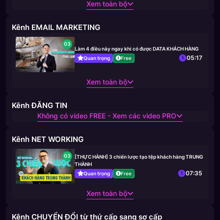
Xem toàn bộ
Kênh EMAIL MARKETING
03
Làm 4 điều này ngay khi có được DATA KHÁCH HÀNG
05:17
Quan trọng
Free
Xem toàn bộ
Kênh ĐĂNG TIN
Không có video FREE - Xem các video PRO
Kênh NET WORKING
03
[THỰC HÀNH] 3 chiến lược tạo tệp khách hàng TRUNG
THÀNH
07:35
Quan trọng
Free
Xem toàn bộ
Kênh CHUYỂN ĐỔI từ thứ cấp sang sơ cấp