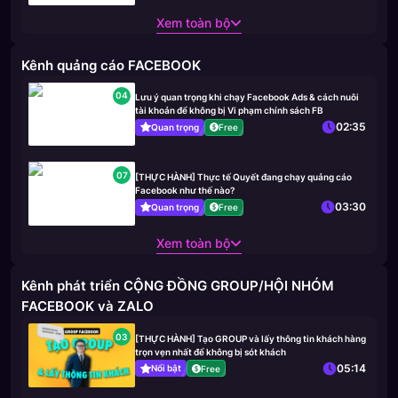
Xem toàn bộ
Kênh quảng cáo FACEBOOK
04
Lưu ý quan trọng khi chạy Facebook Ads & cách nuôi
tài khoản để không bị Vi phạm chính sách FB
02:35
Quan trọng
Free
07
[THỰC HÀNH] Thực tế Quyết đang chạy quảng cáo
Facebook như thế nào?
03:30
Quan trọng
Free
Xem toàn bộ
Kênh phát triển CỘNG ĐỒNG GROUP/HỘI NHÓM
FACEBOOK và ZALO
03
[THỰC HÀNH] Tạo GROUP và lấy thông tin khách hàng
trọn vẹn nhất để không bị sót khách
05:14
Nổi bật
Free