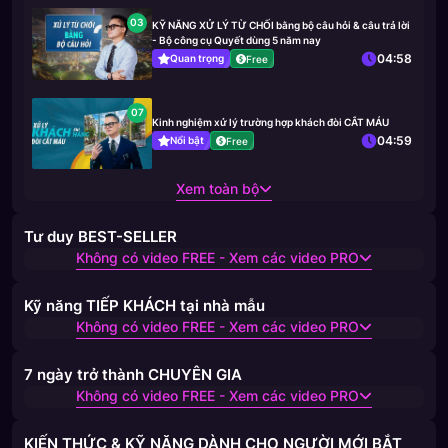
03
KỸ NĂNG XỬ LÝ TỪ CHỐI bằng bộ câu hỏi & câu trả lời
- Bộ công cụ Quyết dùng 5 năm nay
04:58
Quan trọng
Free
07
Kinh nghiệm xử lý trường hợp khách đòi CẮT MÁU
04:59
Nổi bật
Free
Xem toàn bộ
Tư duy BEST-SELLER
Không có video FREE - Xem các video PRO
Kỹ năng TIẾP KHÁCH tại nhà mẫu
Không có video FREE - Xem các video PRO
7 ngày trở thành CHUYÊN GIA
Không có video FREE - Xem các video PRO
KIẾN THỨC & KỸ NĂNG DÀNH CHO NGƯỜI MỚI BẮT