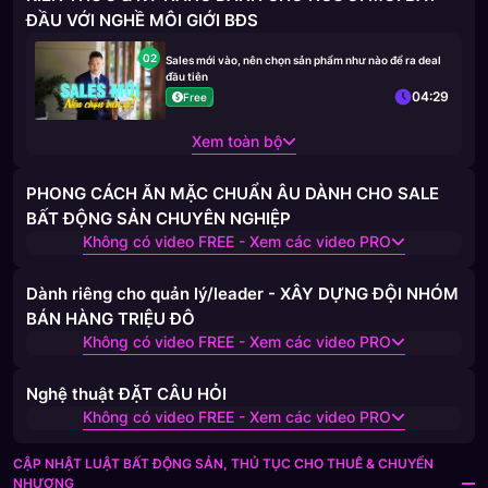
ĐẦU VỚI NGHỀ MÔI GIỚI BĐS
02
Sales mới vào, nên chọn sản phẩm như nào để ra deal
đầu tiên
04:29
Free
Xem toàn bộ
PHONG CÁCH ĂN MẶC CHUẨN ÂU DÀNH CHO SALE
BẤT ĐỘNG SẢN CHUYÊN NGHIỆP
Không có video FREE - Xem các video PRO
Dành riêng cho quản lý/leader - XÂY DỰNG ĐỘI NHÓM
BÁN HÀNG TRIỆU ĐÔ
Không có video FREE - Xem các video PRO
Nghệ thuật ĐẶT CÂU HỎI
Không có video FREE - Xem các video PRO
CẬP NHẬT LUẬT BẤT ĐỘNG SẢN, THỦ TỤC CHO THUÊ & CHUYỂN
NHƯỢNG