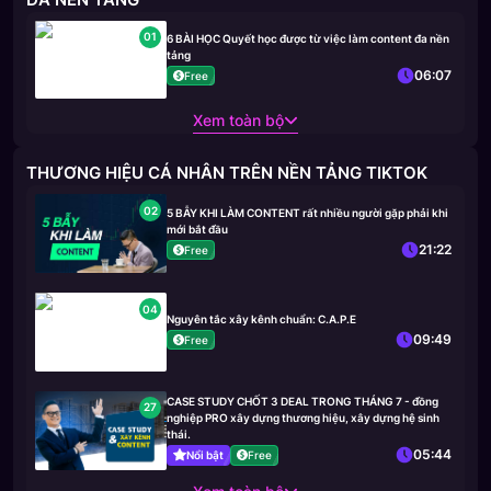
01
6 BÀI HỌC Quyết học được từ việc làm content đa nền
tảng
06:07
Free
Xem toàn bộ
THƯƠNG HIỆU CÁ NHÂN TRÊN NỀN TẢNG TIKTOK
02
5 BẪY KHI LÀM CONTENT rất nhiều người gặp phải khi
mới bắt đầu
21:22
Free
04
Nguyên tắc xây kênh chuẩn: C.A.P.E
09:49
Free
CASE STUDY CHỐT 3 DEAL TRONG THÁNG 7 - đồng
27
nghiệp PRO xây dựng thương hiệu, xây dựng hệ sinh
thái.
05:44
Nổi bật
Free