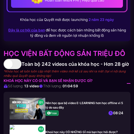
Hoàn toàn MIỄN PHÍ | Hiệu quả cao
Khóa học của
Quyết
mới được launching
2 năm 23 ngày
Đây là cơ hội của bạn
để học được cách bán những bất động sản hàng
tỷ đồng và đem về nguồn lợi nhuận khổng lồ
HỌC VIỆN BẤT ĐỘNG SẢN TRIỆU ĐÔ
Toàn bộ
242
videos của khóa học -
Hơn 28 giờ
*Khóa học sẽ luôn luôn cập nhật thêm video mới kể cả sau khi ra mắt (tại vì nội dung
nhiều quá Quyết quay không kịp)
KHOÁ HỌC NÀY CÓ GÌ VÀ BẠN SẼ NHẬN ĐƯỢC GÌ?
Số lượng:
13
video
Thời lượng:
01:04:59
01
Nên học qua bộ video E-LEARNING hơn học offline vì 5
lý do sau đây
08:24
Free
02
Khoá học này CÓ NHỮNG GÌ mà bạn học hỏi được?