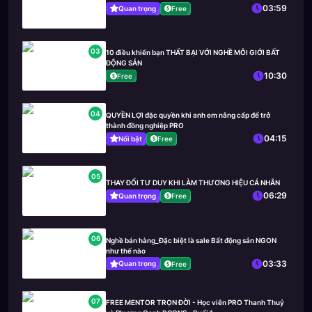
03:59
Quan trọng
Free
03
10 điều khiến bạn THẤT BẠI VỚI NGHỀ MÔI GIỚI BẤT
ĐỘNG SẢN
10:30
Free
04
QUYỀN LỢI đặc quyền khi anh em nâng cấp để trở
thành đồng nghiệp PRO
04:15
Nổi bật
Free
05
THAY ĐỔI TƯ DUY KHI LÀM THƯƠNG HIỆU CÁ NHÂN
06:29
Quan trọng
Free
06
Nghề bán hàng_Đặc biệt là sale Bất động sản NGON
như thế nào
03:33
Quan trọng
Free
07
FREE MENTOR TRỌN ĐỜI - Học viên PRO Thanh Thuỷ