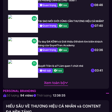
và Phương Oanh BCONS - Buổi 1
08:46
Quan trọng
Free
08
TẠI SAO MÔI GIỚI CŨNG CẦN THƯƠNG HIỆU CÁ NHÂN?
07:40
Quan trọng
Free
10
Tư duy ĐA KÊNH và Giới thiệu 09 kênh tìm kiếm khách
hàng của QuyetTran.Academy
02:36
Quan trọng
Free
11
Quyết Trần là ai? Làm quen 1 chút nhé
03:41
Nổi bật
Free
Xem toàn bộ
PERSONAL BRANDING
Số lượng:
94
video
Thời lượng:
12:36:35
HIỂU SÂU VỀ THƯƠNG HIỆU CÁ NHÂN và CONTENT
ĐA NỀN TẢNG