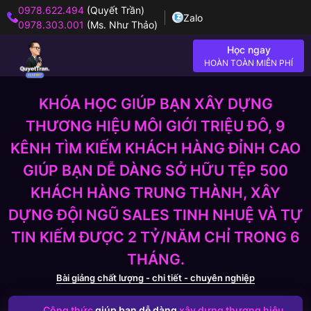
0978.622.494
(Quyết Trần)
Zalo
0978.303.001
(Ms. Như Thảo)
Học ngay
HOÀN TOÀN MIỄN PHÍ
KHÓA HỌC GIÚP BẠN XÂY DỰNG
THƯƠNG HIỆU MÔI GIỚI TRIỆU ĐÔ, 9
KÊNH TÌM KIẾM KHÁCH HÀNG ĐỈNH CAO
GIÚP BẠN DỄ DÀNG SỞ HỮU TỆP 500
KHÁCH HÀNG TRUNG THÀNH, XÂY
DỰNG ĐỘI NGŨ SALES TINH NHUỆ VÀ TỰ
TIN KIẾM ĐƯỢC 2 TỶ/NĂM CHỈ TRONG 6
THÁNG.
Bài giảng chất lượng - chi tiết - chuyên nghiệp
Công thức
giúp bạn dễ dàng
xây dựng thương hiệu