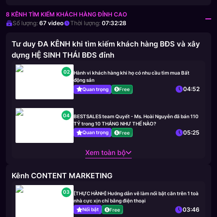
8 KÊNH TÌM KIẾM KHÁCH HÀNG ĐỈNH CAO
Số lượng:
67
video
Thời lượng:
07:32:28
Tư duy ĐA KÊNH khi tìm kiếm khách hàng BĐS và xây
dựng HỆ SINH THÁI BĐS đỉnh
02
Hành vi khách hàng khi họ có nhu cầu tìm mua Bất
động sản
04:52
Quan trọng
Free
04
BESTSALES team Quyết - Ms. Hoài Nguyễn đã bán 110
TỶ trong 10 THÁNG NHƯ THẾ NÀO?
05:25
Quan trọng
Free
Xem toàn bộ
Kênh CONTENT MARKETING
03
[THỰC HÀNH] Hướng dẫn vẽ làm nổi bật căn trên 1 toà
nhà cực xịn chỉ bằng điện thoại
03:46
Nổi bật
Free