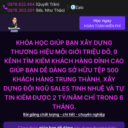
0978.622.494
(Quyết Trần)
Zalo
0978.303.001
(Ms. Như Thảo)
Học ngay
HOÀN TOÀN MIỄN PHÍ
KHÓA HỌC GIÚP BẠN XÂY DỰNG
THƯƠNG HIỆU MÔI GIỚI TRIỆU ĐÔ, 9
KÊNH TÌM KIẾM KHÁCH HÀNG ĐỈNH CAO
GIÚP BẠN DỄ DÀNG SỞ HỮU TỆP 500
KHÁCH HÀNG TRUNG THÀNH, XÂY
DỰNG ĐỘI NGŨ SALES TINH NHUỆ VÀ TỰ
TIN KIẾM ĐƯỢC 2 TỶ/NĂM CHỈ TRONG 6
THÁNG.
Bài giảng chất lượng - chi tiết - chuyên nghiệp
Công thức
giúp bạn dễ dàng
xây dựng thương hiệu