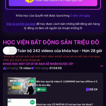
Hoàn toàn MIỄN PHÍ | Hiệu quả cao
Khóa học của
Quyết
mới được launching
2 năm 24 ngày
Đây là cơ hội của bạn
để học được cách bán những bất động sản hàng
tỷ đồng và đem về nguồn lợi nhuận khổng lồ
HỌC VIỆN BẤT ĐỘNG SẢN TRIỆU ĐÔ
Toàn bộ
242
videos của khóa học -
Hơn 28 giờ
*Khóa học sẽ luôn luôn cập nhật thêm video mới kể cả sau khi ra mắt (tại vì nội dung
nhiều quá Quyết quay không kịp)
KHOÁ HỌC NÀY CÓ GÌ VÀ BẠN SẼ NHẬN ĐƯỢC GÌ?
Số lượng:
13
video
Thời lượng:
01:04:59
01
Nên học qua bộ video E-LEARNING hơn học offline vì 5
lý do sau đây
08:24
Free
02
Khoá học này CÓ NHỮNG GÌ mà bạn học hỏi được?