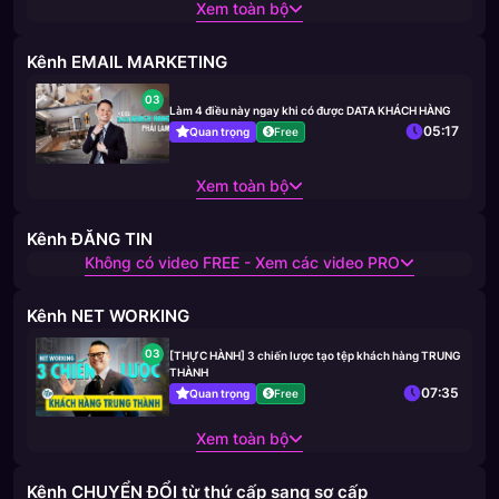
Xem toàn bộ
Kênh EMAIL MARKETING
03
Làm 4 điều này ngay khi có được DATA KHÁCH HÀNG
05:17
Quan trọng
Free
Xem toàn bộ
Kênh ĐĂNG TIN
Không có video FREE - Xem các video PRO
Kênh NET WORKING
03
[THỰC HÀNH] 3 chiến lược tạo tệp khách hàng TRUNG
THÀNH
07:35
Quan trọng
Free
Xem toàn bộ
Kênh CHUYỂN ĐỔI từ thứ cấp sang sơ cấp