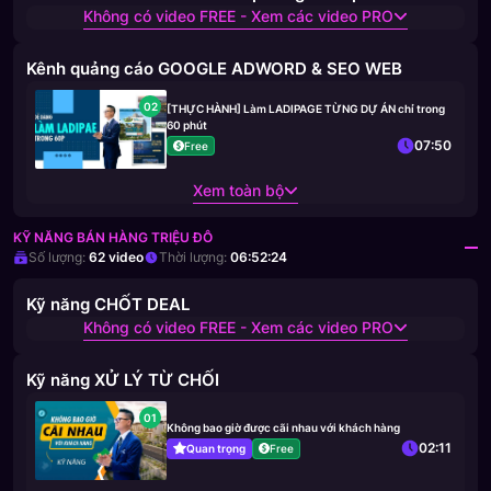
Không có video FREE - Xem các video PRO
Kênh quảng cáo GOOGLE ADWORD & SEO WEB
02
[THỰC HÀNH] Làm LADIPAGE TỪNG DỰ ÁN chỉ trong
60 phút
07:50
Free
Xem toàn bộ
KỸ NĂNG BÁN HÀNG TRIỆU ĐÔ
Số lượng:
62
video
Thời lượng:
06:52:24
Kỹ năng CHỐT DEAL
Không có video FREE - Xem các video PRO
Kỹ năng XỬ LÝ TỪ CHỐI
01
Không bao giờ được cãi nhau với khách hàng
02:11
Quan trọng
Free