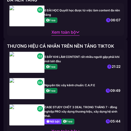
01
6 BÀI HỌC Quyết học được từ việc làm content đa nền
tảng
06:07
Free
Xem toàn bộ
THƯƠNG HIỆU CÁ NHÂN TRÊN NỀN TẢNG TIKTOK
02
5 BẪY KHI LÀM CONTENT rất nhiều người gặp phải khi
mới bắt đầu
21:22
Free
04
Nguyên tắc xây kênh chuẩn: C.A.P.E
09:49
Free
CASE STUDY CHỐT 3 DEAL TRONG THÁNG 7 - đồng
27
nghiệp PRO xây dựng thương hiệu, xây dựng hệ sinh
thái.
05:44
Nổi bật
Free