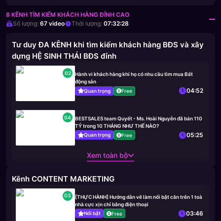
8 KÊNH TÌM KIẾM KHÁCH HÀNG ĐỈNH CAO
Số lượng:
67
video
Thời lượng:
07:32:28
Tư duy ĐA KÊNH khi tìm kiếm khách hàng BĐS và xây
dựng HỆ SINH THÁI BĐS đỉnh
02
Hành vi khách hàng khi họ có nhu cầu tìm mua Bất
động sản
04:52
Quan trọng
Free
04
BESTSALES team Quyết - Ms. Hoài Nguyễn đã bán 110
TỶ trong 10 THÁNG NHƯ THẾ NÀO?
05:25
Quan trọng
Free
Xem toàn bộ
Kênh CONTENT MARKETING
03
[THỰC HÀNH] Hướng dẫn vẽ làm nổi bật căn trên 1 toà
nhà cực xịn chỉ bằng điện thoại
03:46
Nổi bật
Free