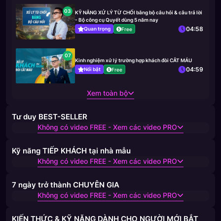
03
KỸ NĂNG XỬ LÝ TỪ CHỐI bằng bộ câu hỏi & câu trả lời
- Bộ công cụ Quyết dùng 5 năm nay
04:58
Quan trọng
Free
07
Kinh nghiệm xử lý trường hợp khách đòi CẮT MÁU
04:59
Nổi bật
Free
Xem toàn bộ
Tư duy BEST-SELLER
Không có video FREE - Xem các video PRO
Kỹ năng TIẾP KHÁCH tại nhà mẫu
Không có video FREE - Xem các video PRO
7 ngày trở thành CHUYÊN GIA
Không có video FREE - Xem các video PRO
KIẾN THỨC & KỸ NĂNG DÀNH CHO NGƯỜI MỚI BẮT