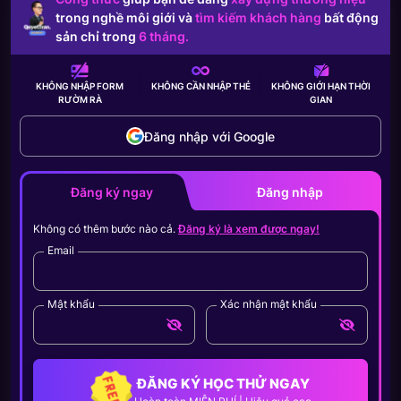
trong nghề môi giới và
tìm kiếm khách hàng
bất động
sản chỉ trong
6 tháng.
KHÔNG NHẬP FORM
KHÔNG CẦN
NHẬP THẺ
KHÔNG GIỚI HẠN
THỜI
RƯỜM RÀ
GIAN
Đăng nhập với Google
Đăng ký ngay
Đăng nhập
Không có thêm bước nào cả.
Đăng ký là xem được ngay!
Email
Mật khẩu
Xác nhận mật khẩu
ĐĂNG KÝ HỌC THỬ NGAY