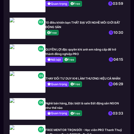
03:59
Quan trọng
Free
03
10 điều khiến bạn THẤT BẠI VỚI NGHỀ MÔI GIỚI BẤT
ĐỘNG SẢN
10:30
Free
04
QUYỀN LỢI đặc quyền khi anh em nâng cấp để trở
thành đồng nghiệp PRO
04:15
Nổi bật
Free
05
THAY ĐỔI TƯ DUY KHI LÀM THƯƠNG HIỆU CÁ NHÂN
06:29
Quan trọng
Free
06
Nghề bán hàng_Đặc biệt là sale Bất động sản NGON
như thế nào
03:33
Quan trọng
Free
07
FREE MENTOR TRỌN ĐỜI - Học viên PRO Thanh Thuỷ