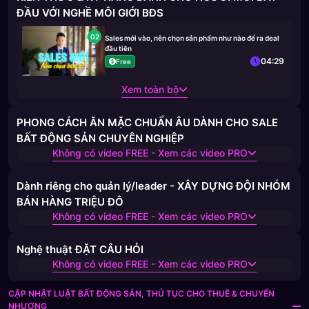
ĐẦU VỚI NGHỀ MÔI GIỚI BĐS
02
Sales mới vào, nên chọn sản phẩm như nào để ra deal
đầu tiên
04:29
Free
Xem toàn bộ
PHONG CÁCH ĂN MẶC CHUẨN ÂU DÀNH CHO SALE
BẤT ĐỘNG SẢN CHUYÊN NGHIỆP
Không có video FREE - Xem các video PRO
Dành riêng cho quản lý/leader - XÂY DỰNG ĐỘI NHÓM
BÁN HÀNG TRIỆU ĐÔ
Không có video FREE - Xem các video PRO
Nghệ thuật ĐẶT CÂU HỎI
Không có video FREE - Xem các video PRO
CẬP NHẬT LUẬT BẤT ĐỘNG SẢN, THỦ TỤC CHO THUÊ & CHUYỂN
NHƯỢNG