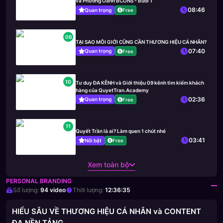
và Phương Oanh BCONS - Buổi 1
08:46
Quan trọng
Free
08
TẠI SAO MÔI GIỚI CŨNG CẦN THƯƠNG HIỆU CÁ NHÂN?
07:40
Quan trọng
Free
10
Tư duy ĐA KÊNH và Giới thiệu 09 kênh tìm kiếm khách
hàng của QuyetTran.Academy
02:36
Quan trọng
Free
11
Quyết Trần là ai? Làm quen 1 chút nhé
03:41
Nổi bật
Free
Xem toàn bộ
PERSONAL BRANDING
Số lượng:
94
video
Thời lượng:
12:36:35
HIỂU SÂU VỀ THƯƠNG HIỆU CÁ NHÂN và CONTENT
ĐA NỀN TẢNG