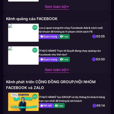
Xem toàn bộ
Kênh quảng cáo FACEBOOK
04
Lưu ý quan trọng khi chạy Facebook Ads & cách nuôi
tài khoản để không bị Vi phạm chính sách FB
02:35
Quan trọng
Free
07
[THỰC HÀNH] Thực tế Quyết đang chạy quảng cáo
Facebook như thế nào?
03:30
Quan trọng
Free
Xem toàn bộ
Kênh phát triển CỘNG ĐỒNG GROUP/HỘI NHÓM
FACEBOOK và ZALO
03
[THỰC HÀNH] Tạo GROUP và lấy thông tin khách hàng
trọn vẹn nhất để không bị sót khách
05:14
Nổi bật
Free