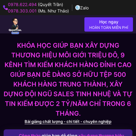
0978.622.494
(Quyết Trần)
Zalo
0978.303.001
(Ms. Như Thảo)
Học ngay
HOÀN TOÀN MIỄN PHÍ
KHÓA HỌC GIÚP BẠN XÂY DỰNG
THƯƠNG HIỆU MÔI GIỚI TRIỆU ĐÔ, 9
KÊNH TÌM KIẾM KHÁCH HÀNG ĐỈNH CAO
GIÚP BẠN DỄ DÀNG SỞ HỮU TỆP 500
KHÁCH HÀNG TRUNG THÀNH, XÂY
DỰNG ĐỘI NGŨ SALES TINH NHUỆ VÀ TỰ
TIN KIẾM ĐƯỢC 2 TỶ/NĂM CHỈ TRONG 6
THÁNG.
Bài giảng chất lượng - chi tiết - chuyên nghiệp
Công thức
giúp bạn dễ dàng
xây dựng thương hiệu