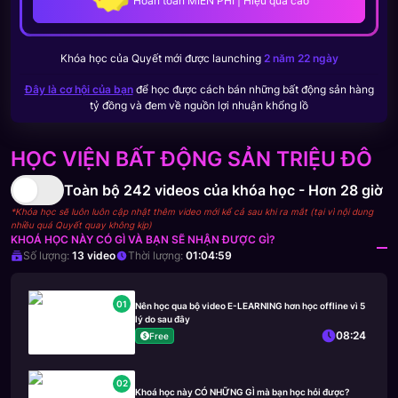
Hoàn toàn MIỄN PHÍ | Hiệu quả cao
Khóa học của
Quyết
mới được launching
2 năm 22 ngày
Đây là cơ hội của bạn
để học được cách bán những bất động sản hàng
tỷ đồng và đem về nguồn lợi nhuận khổng lồ
HỌC VIỆN BẤT ĐỘNG SẢN TRIỆU ĐÔ
Toàn bộ
242
videos của khóa học -
Hơn 28 giờ
*Khóa học sẽ luôn luôn cập nhật thêm video mới kể cả sau khi ra mắt (tại vì nội dung
nhiều quá Quyết quay không kịp)
KHOÁ HỌC NÀY CÓ GÌ VÀ BẠN SẼ NHẬN ĐƯỢC GÌ?
Số lượng:
13
video
Thời lượng:
01:04:59
01
Nên học qua bộ video E-LEARNING hơn học offline vì 5
lý do sau đây
08:24
Free
02
Khoá học này CÓ NHỮNG GÌ mà bạn học hỏi được?