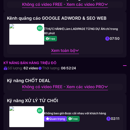
Không có video FREE - Xem các video PRO
Kênh quảng cáo GOOGLE ADWORD & SEO WEB
02
[THỰC HÀNH] Làm LADIPAGE TỪNG DỰ ÁN chỉ trong
60 phút
07:50
Free
Xem toàn bộ
KỸ NĂNG BÁN HÀNG TRIỆU ĐÔ
Số lượng:
62
video
Thời lượng:
06:52:24
Kỹ năng CHỐT DEAL
Không có video FREE - Xem các video PRO
Kỹ năng XỬ LÝ TỪ CHỐI
01
Không bao giờ được cãi nhau với khách hàng
02:11
Quan trọng
Free