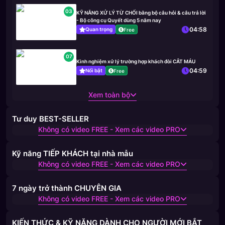
03
KỸ NĂNG XỬ LÝ TỪ CHỐI bằng bộ câu hỏi & câu trả lời
- Bộ công cụ Quyết dùng 5 năm nay
04:58
Quan trọng
Free
07
Kinh nghiệm xử lý trường hợp khách đòi CẮT MÁU
04:59
Nổi bật
Free
Xem toàn bộ
Tư duy BEST-SELLER
Không có video FREE - Xem các video PRO
Kỹ năng TIẾP KHÁCH tại nhà mẫu
Không có video FREE - Xem các video PRO
7 ngày trở thành CHUYÊN GIA
Không có video FREE - Xem các video PRO
KIẾN THỨC & KỸ NĂNG DÀNH CHO NGƯỜI MỚI BẮT