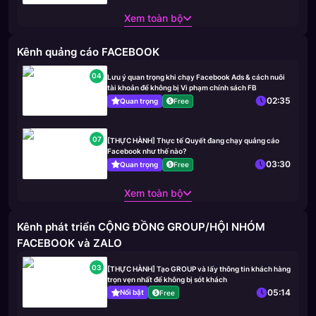
Xem toàn bộ
Kênh quảng cáo FACEBOOK
04
Lưu ý quan trọng khi chạy Facebook Ads & cách nuôi
tài khoản để không bị Vi phạm chính sách FB
02:35
Quan trọng
Free
07
[THỰC HÀNH] Thực tế Quyết đang chạy quảng cáo
Facebook như thế nào?
03:30
Quan trọng
Free
Xem toàn bộ
Kênh phát triển CỘNG ĐỒNG GROUP/HỘI NHÓM
FACEBOOK và ZALO
03
[THỰC HÀNH] Tạo GROUP và lấy thông tin khách hàng
trọn vẹn nhất để không bị sót khách
05:14
Nổi bật
Free