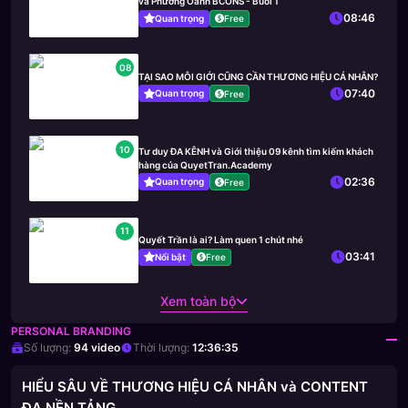
và Phương Oanh BCONS - Buổi 1
08:46
Quan trọng
Free
08
TẠI SAO MÔI GIỚI CŨNG CẦN THƯƠNG HIỆU CÁ NHÂN?
07:40
Quan trọng
Free
10
Tư duy ĐA KÊNH và Giới thiệu 09 kênh tìm kiếm khách
hàng của QuyetTran.Academy
02:36
Quan trọng
Free
11
Quyết Trần là ai? Làm quen 1 chút nhé
03:41
Nổi bật
Free
Xem toàn bộ
PERSONAL BRANDING
Số lượng:
94
video
Thời lượng:
12:36:35
HIỂU SÂU VỀ THƯƠNG HIỆU CÁ NHÂN và CONTENT
ĐA NỀN TẢNG