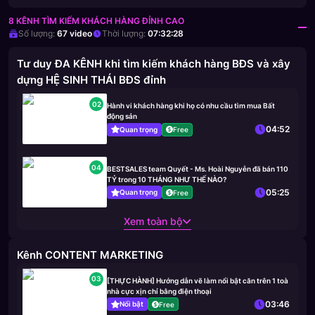
8 KÊNH TÌM KIẾM KHÁCH HÀNG ĐỈNH CAO
Số lượng:
67
video
Thời lượng:
07:32:28
Tư duy ĐA KÊNH khi tìm kiếm khách hàng BĐS và xây
dựng HỆ SINH THÁI BĐS đỉnh
02
Hành vi khách hàng khi họ có nhu cầu tìm mua Bất
động sản
04:52
Quan trọng
Free
04
BESTSALES team Quyết - Ms. Hoài Nguyễn đã bán 110
TỶ trong 10 THÁNG NHƯ THẾ NÀO?
05:25
Quan trọng
Free
Xem toàn bộ
Kênh CONTENT MARKETING
03
[THỰC HÀNH] Hướng dẫn vẽ làm nổi bật căn trên 1 toà
nhà cực xịn chỉ bằng điện thoại
03:46
Nổi bật
Free