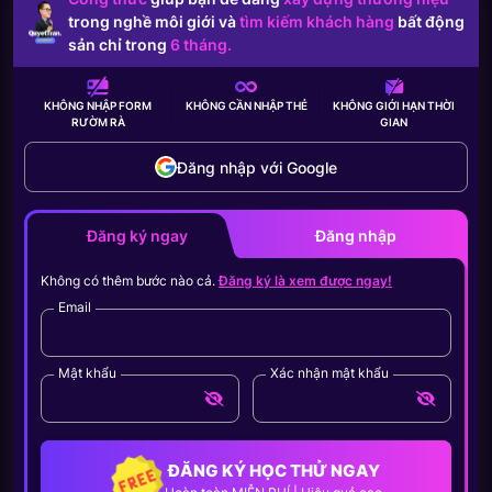
trong nghề môi giới và
tìm kiếm khách hàng
bất động
sản chỉ trong
6 tháng.
KHÔNG NHẬP FORM
KHÔNG CẦN
NHẬP THẺ
KHÔNG GIỚI HẠN
THỜI
RƯỜM RÀ
GIAN
Đăng nhập với Google
Đăng ký ngay
Đăng nhập
Không có thêm bước nào cả.
Đăng ký là xem được ngay!
Email
Mật khẩu
Xác nhận mật khẩu
ĐĂNG KÝ HỌC THỬ NGAY