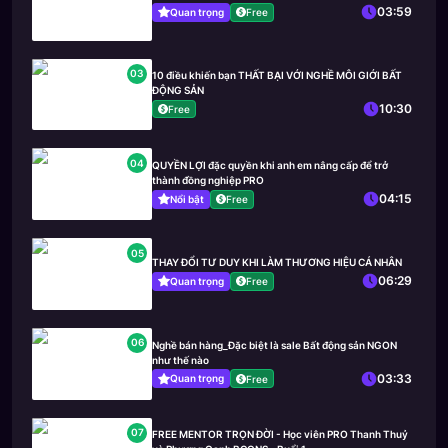
03:59
Quan trọng
Free
03
10 điều khiến bạn THẤT BẠI VỚI NGHỀ MÔI GIỚI BẤT
ĐỘNG SẢN
10:30
Free
04
QUYỀN LỢI đặc quyền khi anh em nâng cấp để trở
thành đồng nghiệp PRO
04:15
Nổi bật
Free
05
THAY ĐỔI TƯ DUY KHI LÀM THƯƠNG HIỆU CÁ NHÂN
06:29
Quan trọng
Free
06
Nghề bán hàng_Đặc biệt là sale Bất động sản NGON
như thế nào
03:33
Quan trọng
Free
07
FREE MENTOR TRỌN ĐỜI - Học viên PRO Thanh Thuỷ