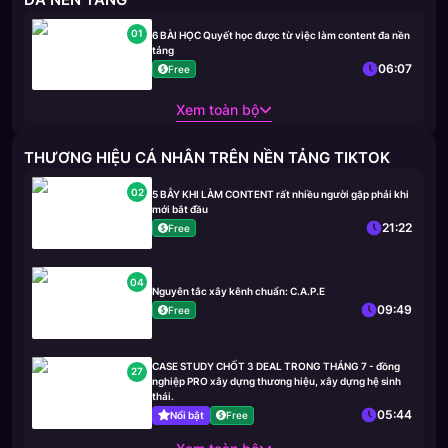
01
6 BÀI HỌC Quyết học được từ việc làm content đa nền
tảng
06:07
Free
Xem toàn bộ
THƯƠNG HIỆU CÁ NHÂN TRÊN NỀN TẢNG TIKTOK
02
5 BẪY KHI LÀM CONTENT rất nhiều người gặp phải khi
mới bắt đầu
21:22
Free
04
Nguyên tắc xây kênh chuẩn: C.A.P.E
09:49
Free
CASE STUDY CHỐT 3 DEAL TRONG THÁNG 7 - đồng
27
nghiệp PRO xây dựng thương hiệu, xây dựng hệ sinh
thái.
05:44
Nổi bật
Free