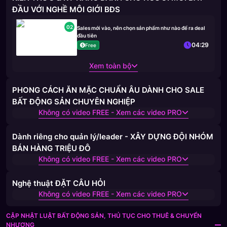
ĐẦU VỚI NGHỀ MÔI GIỚI BĐS
02
Sales mới vào, nên chọn sản phẩm như nào để ra deal
đầu tiên
04:29
Free
Xem toàn bộ
PHONG CÁCH ĂN MẶC CHUẨN ÂU DÀNH CHO SALE
BẤT ĐỘNG SẢN CHUYÊN NGHIỆP
Không có video FREE - Xem các video PRO
Dành riêng cho quản lý/leader - XÂY DỰNG ĐỘI NHÓM
BÁN HÀNG TRIỆU ĐÔ
Không có video FREE - Xem các video PRO
Nghệ thuật ĐẶT CÂU HỎI
Không có video FREE - Xem các video PRO
CẬP NHẬT LUẬT BẤT ĐỘNG SẢN, THỦ TỤC CHO THUÊ & CHUYỂN
NHƯỢNG