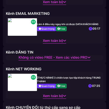
Xem toàn bộ
Kênh EMAIL MARKETING
03
Làm 4 điều này ngay khi có được DATA KHÁCH HÀNG
05:17
Quan trọng
Free
Xem toàn bộ
Kênh ĐĂNG TIN
Không có video FREE - Xem các video PRO
Kênh NET WORKING
03
[THỰC HÀNH] 3 chiến lược tạo tệp khách hàng TRUNG
THÀNH
07:35
Quan trọng
Free
Xem toàn bộ
Kênh CHUYỂN ĐỔI từ thứ cấp sang sơ cấp