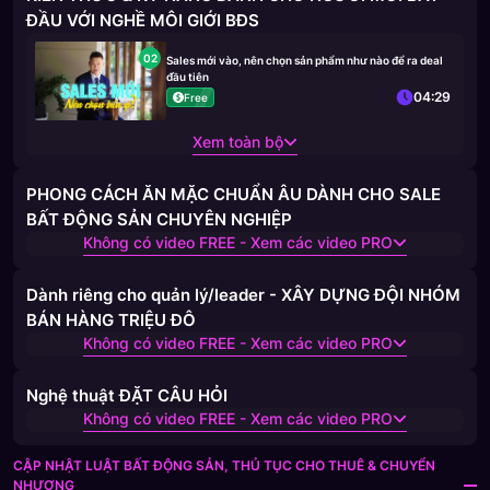
ĐẦU VỚI NGHỀ MÔI GIỚI BĐS
02
Sales mới vào, nên chọn sản phẩm như nào để ra deal
đầu tiên
04:29
Free
Xem toàn bộ
PHONG CÁCH ĂN MẶC CHUẨN ÂU DÀNH CHO SALE
BẤT ĐỘNG SẢN CHUYÊN NGHIỆP
Không có video FREE - Xem các video PRO
Dành riêng cho quản lý/leader - XÂY DỰNG ĐỘI NHÓM
BÁN HÀNG TRIỆU ĐÔ
Không có video FREE - Xem các video PRO
Nghệ thuật ĐẶT CÂU HỎI
Không có video FREE - Xem các video PRO
CẬP NHẬT LUẬT BẤT ĐỘNG SẢN, THỦ TỤC CHO THUÊ & CHUYỂN
NHƯỢNG