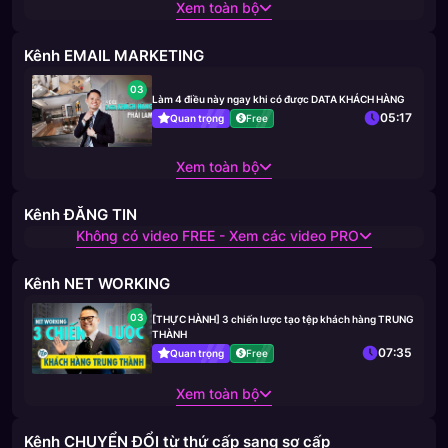
Xem toàn bộ
Kênh EMAIL MARKETING
03
Làm 4 điều này ngay khi có được DATA KHÁCH HÀNG
05:17
Quan trọng
Free
Xem toàn bộ
Kênh ĐĂNG TIN
Không có video FREE - Xem các video PRO
Kênh NET WORKING
03
[THỰC HÀNH] 3 chiến lược tạo tệp khách hàng TRUNG
THÀNH
07:35
Quan trọng
Free
Xem toàn bộ
Kênh CHUYỂN ĐỔI từ thứ cấp sang sơ cấp