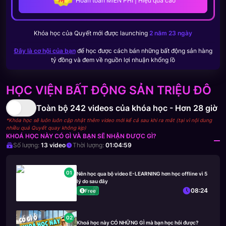
Hoàn toàn MIỄN PHÍ | Hiệu quả cao
Khóa học của
Quyết
mới được launching
2 năm 23 ngày
Đây là cơ hội của bạn
để học được cách bán những bất động sản hàng
tỷ đồng và đem về nguồn lợi nhuận khổng lồ
HỌC VIỆN BẤT ĐỘNG SẢN TRIỆU ĐÔ
Toàn bộ
242
videos của khóa học -
Hơn 28 giờ
*Khóa học sẽ luôn luôn cập nhật thêm video mới kể cả sau khi ra mắt (tại vì nội dung
nhiều quá Quyết quay không kịp)
KHOÁ HỌC NÀY CÓ GÌ VÀ BẠN SẼ NHẬN ĐƯỢC GÌ?
Số lượng:
13
video
Thời lượng:
01:04:59
01
Nên học qua bộ video E-LEARNING hơn học offline vì 5
lý do sau đây
08:24
Free
02
Khoá học này CÓ NHỮNG GÌ mà bạn học hỏi được?