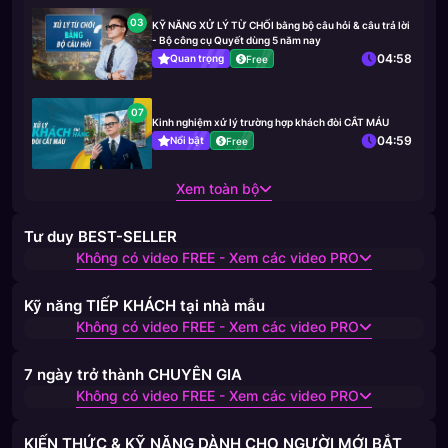
03
KỸ NĂNG XỬ LÝ TỪ CHỐI bằng bộ câu hỏi & câu trả lời
- Bộ công cụ Quyết dùng 5 năm nay
04:58
Quan trọng
Free
07
Kinh nghiệm xử lý trường hợp khách đòi CẮT MÁU
04:59
Nổi bật
Free
Xem toàn bộ
Tư duy BEST-SELLER
Không có video FREE - Xem các video PRO
Kỹ năng TIẾP KHÁCH tại nhà mẫu
Không có video FREE - Xem các video PRO
7 ngày trở thành CHUYÊN GIA
Không có video FREE - Xem các video PRO
KIẾN THỨC & KỸ NĂNG DÀNH CHO NGƯỜI MỚI BẮT