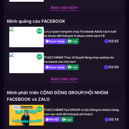
Xem toàn bộ
Kênh quảng cáo FACEBOOK
04
Lưu ý quan trọng khi chạy Facebook Ads & cách nuôi
tài khoản để không bị Vi phạm chính sách FB
02:35
Quan trọng
Free
07
[THỰC HÀNH] Thực tế Quyết đang chạy quảng cáo
Facebook như thế nào?
03:30
Quan trọng
Free
Xem toàn bộ
Kênh phát triển CỘNG ĐỒNG GROUP/HỘI NHÓM
FACEBOOK và ZALO
03
[THỰC HÀNH] Tạo GROUP và lấy thông tin khách hàng
trọn vẹn nhất để không bị sót khách
05:14
Nổi bật
Free