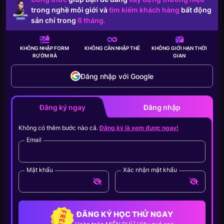
trong nghề môi giới và
tìm kiếm khách hàng
bất động
sản chỉ trong
6 tháng.
KHÔNG NHẬP FORM
KHÔNG CẦN
NHẬP THẺ
KHÔNG GIỚI HẠN
THỜI
RƯỜM RÀ
GIAN
Đăng nhập với Google
Đăng ký ngay
Đăng nhập
Không có thêm bước nào cả.
Đăng ký là xem được ngay!
Email
Mật khẩu
Xác nhận mật khẩu
ĐĂNG KÝ HỌC THỬ NGAY