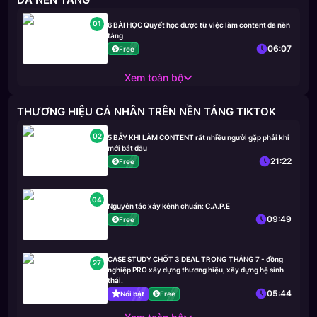
01
6 BÀI HỌC Quyết học được từ việc làm content đa nền
tảng
06:07
Free
Xem toàn bộ
THƯƠNG HIỆU CÁ NHÂN TRÊN NỀN TẢNG TIKTOK
02
5 BẪY KHI LÀM CONTENT rất nhiều người gặp phải khi
mới bắt đầu
21:22
Free
04
Nguyên tắc xây kênh chuẩn: C.A.P.E
09:49
Free
CASE STUDY CHỐT 3 DEAL TRONG THÁNG 7 - đồng
27
nghiệp PRO xây dựng thương hiệu, xây dựng hệ sinh
thái.
05:44
Nổi bật
Free