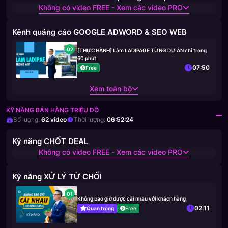
Không có video FREE - Xem các video PRO
Kênh quảng cáo GOOGLE ADWORD & SEO WEB
02
[THỰC HÀNH] Làm LADIPAGE TỪNG DỰ ÁN chỉ trong
60 phút
07:50
Free
Xem toàn bộ
KỸ NĂNG BÁN HÀNG TRIỆU ĐÔ
Số lượng:
62
video
Thời lượng:
06:52:24
Kỹ năng CHỐT DEAL
Không có video FREE - Xem các video PRO
Kỹ năng XỬ LÝ TỪ CHỐI
01
Không bao giờ được cãi nhau với khách hàng
02:11
Quan trọng
Free