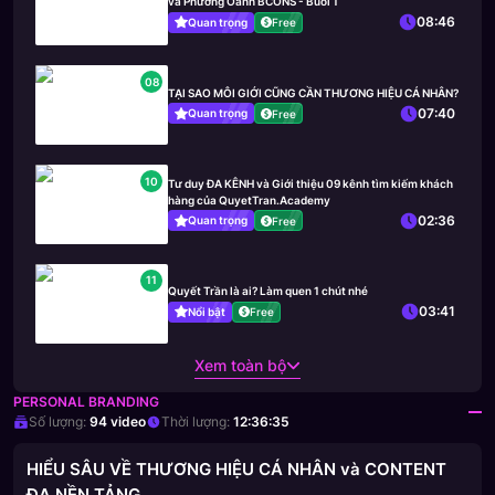
và Phương Oanh BCONS - Buổi 1
08:46
Quan trọng
Free
08
TẠI SAO MÔI GIỚI CŨNG CẦN THƯƠNG HIỆU CÁ NHÂN?
07:40
Quan trọng
Free
10
Tư duy ĐA KÊNH và Giới thiệu 09 kênh tìm kiếm khách
hàng của QuyetTran.Academy
02:36
Quan trọng
Free
11
Quyết Trần là ai? Làm quen 1 chút nhé
03:41
Nổi bật
Free
Xem toàn bộ
PERSONAL BRANDING
Số lượng:
94
video
Thời lượng:
12:36:35
HIỂU SÂU VỀ THƯƠNG HIỆU CÁ NHÂN và CONTENT
ĐA NỀN TẢNG