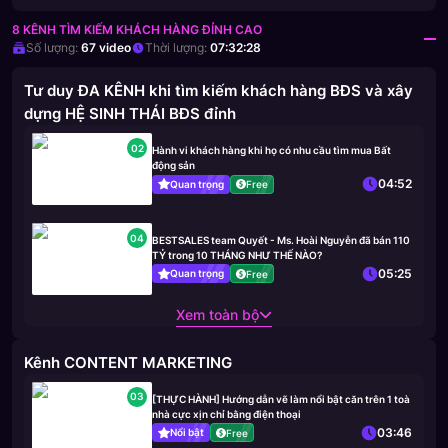
8 KÊNH TÌM KIẾM KHÁCH HÀNG ĐỈNH CAO
Số lượng:
67
video
Thời lượng:
07:32:28
Tư duy ĐA KÊNH khi tìm kiếm khách hàng BĐS và xây
dựng HỆ SINH THÁI BĐS đỉnh
02
Hành vi khách hàng khi họ có nhu cầu tìm mua Bất
động sản
04:52
Quan trọng
Free
04
BESTSALES team Quyết - Ms. Hoài Nguyễn đã bán 110
TỶ trong 10 THÁNG NHƯ THẾ NÀO?
05:25
Quan trọng
Free
Xem toàn bộ
Kênh CONTENT MARKETING
03
[THỰC HÀNH] Hướng dẫn vẽ làm nổi bật căn trên 1 toà
nhà cực xịn chỉ bằng điện thoại
03:46
Nổi bật
Free