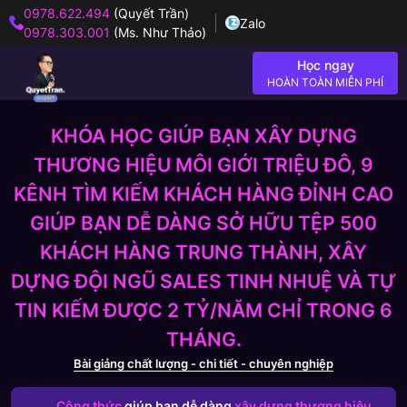
0978.622.494
(Quyết Trần)
Zalo
0978.303.001
(Ms. Như Thảo)
Học ngay
HOÀN TOÀN MIỄN PHÍ
KHÓA HỌC GIÚP BẠN XÂY DỰNG
THƯƠNG HIỆU MÔI GIỚI TRIỆU ĐÔ, 9
KÊNH TÌM KIẾM KHÁCH HÀNG ĐỈNH CAO
GIÚP BẠN DỄ DÀNG SỞ HỮU TỆP 500
KHÁCH HÀNG TRUNG THÀNH, XÂY
DỰNG ĐỘI NGŨ SALES TINH NHUỆ VÀ TỰ
TIN KIẾM ĐƯỢC 2 TỶ/NĂM CHỈ TRONG 6
THÁNG.
Bài giảng chất lượng - chi tiết - chuyên nghiệp
Công thức
giúp bạn dễ dàng
xây dựng thương hiệu