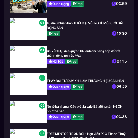
03:59
Quan trọng
Free
03
10 điều khiến bạn THẤT BẠI VỚI NGHỀ MÔI GIỚI BẤT
ĐỘNG SẢN
10:30
Free
04
QUYỀN LỢI đặc quyền khi anh em nâng cấp để trở
thành đồng nghiệp PRO
04:15
Nổi bật
Free
05
THAY ĐỔI TƯ DUY KHI LÀM THƯƠNG HIỆU CÁ NHÂN
06:29
Quan trọng
Free
06
Nghề bán hàng_Đặc biệt là sale Bất động sản NGON
như thế nào
03:33
Quan trọng
Free
07
FREE MENTOR TRỌN ĐỜI - Học viên PRO Thanh Thuỷ