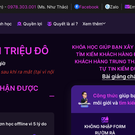
n)
-
0978.303.001
(Ms. Như Thảo)
Facebook
Zalo
Em
nh học
Quyền lợi
Quyết là ai ?
Xem thêm
KHÓA HỌC GIÚP BẠN XÂY 
 TRIỆU ĐÔ
TÌM KIẾM KHÁCH HÀNG 
KHÁCH HÀNG TRUNG THÀ
giờ
TỰ TIN KIẾM 
au khi ra mắt (tại vì nội
Bài giảng chấ
 NHẬN ĐƯỢC
Công thức
giúp b
môi giới và
tìm ki
 học offline vì 5 lý do
KHÔNG NHẬP FORM
RƯỜM RÀ