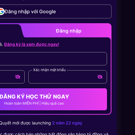
Đăng nhập với Google
y
Đăng nhập
ả.
Đăng ký là xem được ngay!
Xác nhận mật khẩu
ĐĂNG KÝ HỌC THỬ NGAY
Hoàn toàn MIỄN PHÍ | Hiệu quả cao
Quyết
mới được launching
2 năm 22 ngày
c được cách bán những bất động sản hàng tỷ đồng và