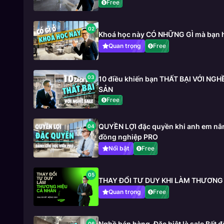
Free
02
Khoá học này CÓ NHỮNG GÌ mà bạn 
Quan trọng
Free
03
10 điều khiến bạn THẤT BẠI VỚI NG
SẢN
Free
QUYỀN LỢI đặc quyền khi anh em nân
04
đồng nghiệp PRO
Nổi bật
Free
05
THAY ĐỔI TƯ DUY KHI LÀM THƯƠNG
Quan trọng
Free
Nghề bán hàng_Đặc biệt là sale Bất
06