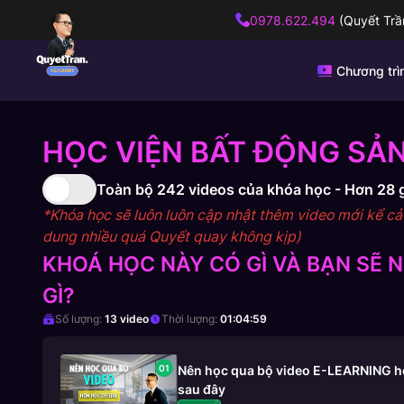
0978.622.494
(Quyết Trầ
Chương trì
HỌC VIỆN BẤT ĐỘNG SẢN
Toàn bộ
242
videos của khóa học -
Hơn 28 
*Khóa học sẽ luôn luôn cập nhật thêm video mới kể cả s
dung nhiều quá Quyết quay không kịp)
KHOÁ HỌC NÀY CÓ GÌ VÀ BẠN SẼ
GÌ?
Số lượng:
13
video
Thời lượng:
01:04:59
01
Nên học qua bộ video E-LEARNING hơn
sau đây