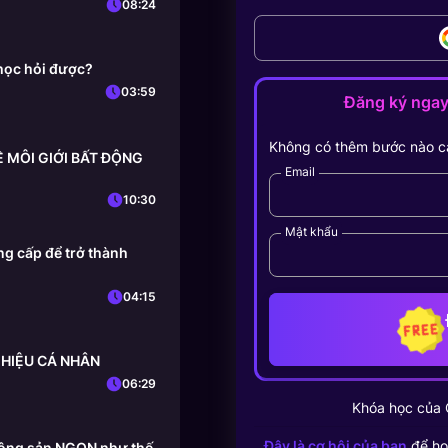
08:24
học hỏi được?
03:59
Đăng ký nga
Không có thêm bước nào c
HỀ MÔI GIỚI BẤT ĐỘNG
Email
10:30
Mật khẩu
g cấp để trở thành
04:15
 HIỆU CÁ NHÂN
06:29
Khóa học của
Đây là cơ hội của bạn
để họ
 động sản NGON như thế