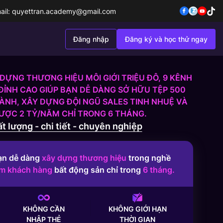
ail:
quyettran.academy@gmail.com
Đăng nhập
Đăng ký và học thử ngay
DỰNG THƯƠNG HIỆU MÔI GIỚI TRIỆU ĐÔ, 9 KÊNH
ĐỈNH CAO GIÚP BẠN DỄ DÀNG SỞ HỮU TỆP 500
NH, XÂY DỰNG ĐỘI NGŨ SALES TINH NHUỆ VÀ
ĐƯỢC 2 TỶ/NĂM CHỈ TRONG 6 THÁNG.
t lượng - chi tiết - chuyên nghiệp
ạn dễ dàng
xây dựng thương hiệu
trong nghề
ếm khách hàng
bất động sản chỉ trong
6 tháng.
KHÔNG CẦN
KHÔNG GIỚI HẠN
NHẬP THẺ
THỜI GIAN