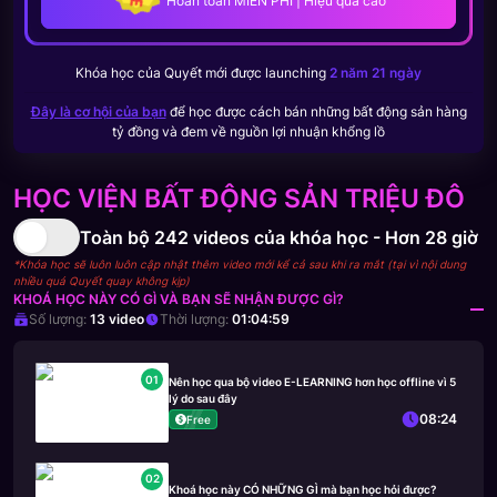
Hoàn toàn MIỄN PHÍ | Hiệu quả cao
Khóa học của
Quyết
mới được launching
2 năm 21 ngày
Đây là cơ hội của bạn
để học được cách bán những bất động sản hàng
tỷ đồng và đem về nguồn lợi nhuận khổng lồ
HỌC VIỆN BẤT ĐỘNG SẢN TRIỆU ĐÔ
Toàn bộ
242
videos của khóa học -
Hơn 28 giờ
*Khóa học sẽ luôn luôn cập nhật thêm video mới kể cả sau khi ra mắt (tại vì nội dung
nhiều quá Quyết quay không kịp)
KHOÁ HỌC NÀY CÓ GÌ VÀ BẠN SẼ NHẬN ĐƯỢC GÌ?
Số lượng:
13
video
Thời lượng:
01:04:59
01
Nên học qua bộ video E-LEARNING hơn học offline vì 5
lý do sau đây
08:24
Free
02
Khoá học này CÓ NHỮNG GÌ mà bạn học hỏi được?