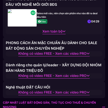
ĐẦU VỚI NGHỀ MÔI GIỚI BĐS
02
Sales mới vào, nên chọn sản phẩm như nào để ra deal
đầu tiên
04:29
Free
Xem toàn bộ
PHONG CÁCH ĂN MẶC CHUẨN ÂU DÀNH CHO SALE
BẤT ĐỘNG SẢN CHUYÊN NGHIỆP
Không có video FREE - Xem các video PRO
Dành riêng cho quản lý/leader - XÂY DỰNG ĐỘI NHÓM
BÁN HÀNG TRIỆU ĐÔ
Không có video FREE - Xem các video PRO
Nghệ thuật ĐẶT CÂU HỎI
Không có video FREE - Xem các video PRO
CẬP NHẬT LUẬT BẤT ĐỘNG SẢN, THỦ TỤC CHO THUÊ & CHUYỂN
NHƯỢNG