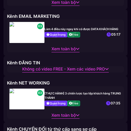
Xem toàn bộ
Kênh EMAIL MARKETING
03
Làm 4 điều này ngay khi có được DATA KHÁCH HÀNG
05:17
Quan trọng
Free
Xem toàn bộ
Kênh ĐĂNG TIN
Không có video FREE - Xem các video PRO
Kênh NET WORKING
03
[THỰC HÀNH] 3 chiến lược tạo tệp khách hàng TRUNG
THÀNH
07:35
Quan trọng
Free
Xem toàn bộ
Kênh CHUYỂN ĐỔI từ thứ cấp sang sơ cấp