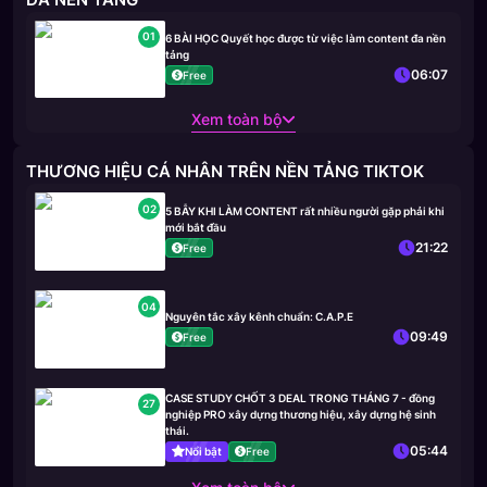
01
6 BÀI HỌC Quyết học được từ việc làm content đa nền
tảng
06:07
Free
Xem toàn bộ
THƯƠNG HIỆU CÁ NHÂN TRÊN NỀN TẢNG TIKTOK
02
5 BẪY KHI LÀM CONTENT rất nhiều người gặp phải khi
mới bắt đầu
21:22
Free
04
Nguyên tắc xây kênh chuẩn: C.A.P.E
09:49
Free
CASE STUDY CHỐT 3 DEAL TRONG THÁNG 7 - đồng
27
nghiệp PRO xây dựng thương hiệu, xây dựng hệ sinh
thái.
05:44
Nổi bật
Free