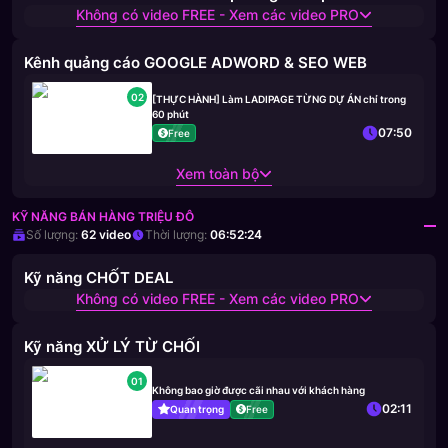
Không có video FREE - Xem các video PRO
Kênh quảng cáo GOOGLE ADWORD & SEO WEB
02
[THỰC HÀNH] Làm LADIPAGE TỪNG DỰ ÁN chỉ trong
60 phút
07:50
Free
Xem toàn bộ
KỸ NĂNG BÁN HÀNG TRIỆU ĐÔ
Số lượng:
62
video
Thời lượng:
06:52:24
Kỹ năng CHỐT DEAL
Không có video FREE - Xem các video PRO
Kỹ năng XỬ LÝ TỪ CHỐI
01
Không bao giờ được cãi nhau với khách hàng
02:11
Quan trọng
Free