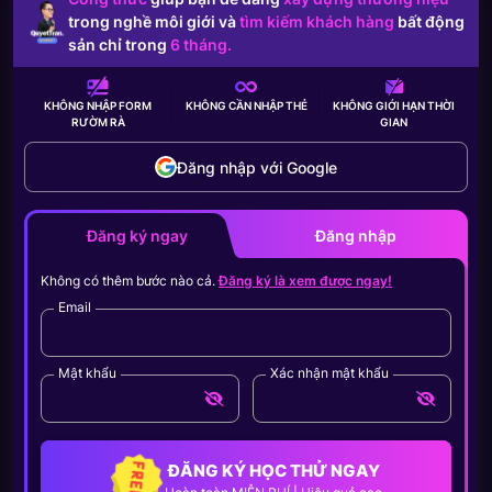
trong nghề môi giới và
tìm kiếm khách hàng
bất động
sản chỉ trong
6 tháng.
KHÔNG NHẬP FORM
KHÔNG CẦN
NHẬP THẺ
KHÔNG GIỚI HẠN
THỜI
RƯỜM RÀ
GIAN
Đăng nhập với Google
Đăng ký ngay
Đăng nhập
Không có thêm bước nào cả.
Đăng ký là xem được ngay!
Email
Mật khẩu
Xác nhận mật khẩu
ĐĂNG KÝ HỌC THỬ NGAY