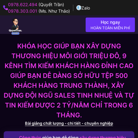
0978.622.494
(Quyết Trần)
Zalo
0978.303.001
(Ms. Như Thảo)
Học ngay
HOÀN TOÀN MIỄN PHÍ
KHÓA HỌC GIÚP BẠN XÂY DỰNG
THƯƠNG HIỆU MÔI GIỚI TRIỆU ĐÔ, 9
KÊNH TÌM KIẾM KHÁCH HÀNG ĐỈNH CAO
GIÚP BẠN DỄ DÀNG SỞ HỮU TỆP 500
KHÁCH HÀNG TRUNG THÀNH, XÂY
DỰNG ĐỘI NGŨ SALES TINH NHUỆ VÀ TỰ
TIN KIẾM ĐƯỢC 2 TỶ/NĂM CHỈ TRONG 6
THÁNG.
Bài giảng chất lượng - chi tiết - chuyên nghiệp
Công thức
giúp bạn dễ dàng
xây dựng thương hiệu