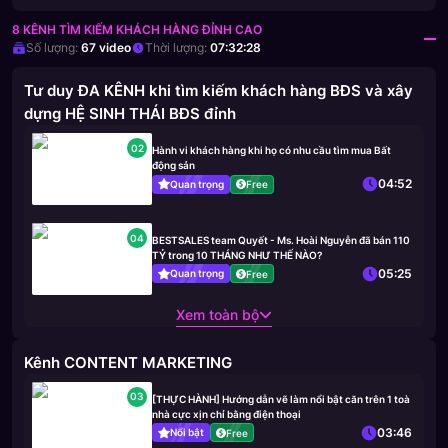
8 KÊNH TÌM KIẾM KHÁCH HÀNG ĐỈNH CAO
Số lượng:
67
video
Thời lượng:
07:32:28
Tư duy ĐA KÊNH khi tìm kiếm khách hàng BĐS và xây
dựng HỆ SINH THÁI BĐS đỉnh
02
Hành vi khách hàng khi họ có nhu cầu tìm mua Bất
động sản
04:52
Quan trọng
Free
04
BESTSALES team Quyết - Ms. Hoài Nguyễn đã bán 110
TỶ trong 10 THÁNG NHƯ THẾ NÀO?
05:25
Quan trọng
Free
Xem toàn bộ
Kênh CONTENT MARKETING
03
[THỰC HÀNH] Hướng dẫn vẽ làm nổi bật căn trên 1 toà
nhà cực xịn chỉ bằng điện thoại
03:46
Nổi bật
Free