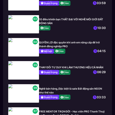
03:59
Quan trọng
Free
03
10 điều khiến bạn THẤT BẠI VỚI NGHỀ MÔI GIỚI BẤT
ĐỘNG SẢN
10:30
Free
04
QUYỀN LỢI đặc quyền khi anh em nâng cấp để trở
thành đồng nghiệp PRO
04:15
Nổi bật
Free
05
THAY ĐỔI TƯ DUY KHI LÀM THƯƠNG HIỆU CÁ NHÂN
06:29
Quan trọng
Free
06
Nghề bán hàng_Đặc biệt là sale Bất động sản NGON
như thế nào
03:33
Quan trọng
Free
07
FREE MENTOR TRỌN ĐỜI - Học viên PRO Thanh Thuỷ