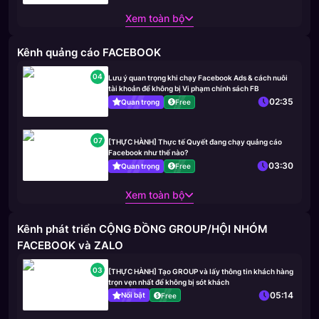
Xem toàn bộ
Kênh quảng cáo FACEBOOK
04
Lưu ý quan trọng khi chạy Facebook Ads & cách nuôi
tài khoản để không bị Vi phạm chính sách FB
02:35
Quan trọng
Free
07
[THỰC HÀNH] Thực tế Quyết đang chạy quảng cáo
Facebook như thế nào?
03:30
Quan trọng
Free
Xem toàn bộ
Kênh phát triển CỘNG ĐỒNG GROUP/HỘI NHÓM
FACEBOOK và ZALO
03
[THỰC HÀNH] Tạo GROUP và lấy thông tin khách hàng
trọn vẹn nhất để không bị sót khách
05:14
Nổi bật
Free