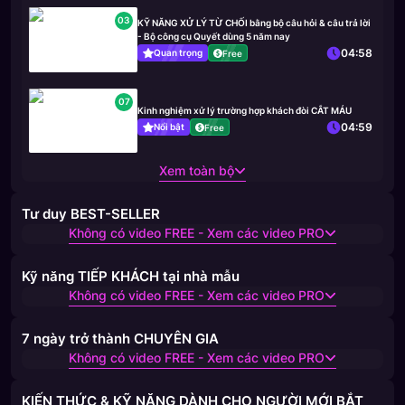
03
KỸ NĂNG XỬ LÝ TỪ CHỐI bằng bộ câu hỏi & câu trả lời
- Bộ công cụ Quyết dùng 5 năm nay
04:58
Quan trọng
Free
07
Kinh nghiệm xử lý trường hợp khách đòi CẮT MÁU
04:59
Nổi bật
Free
Xem toàn bộ
Tư duy BEST-SELLER
Không có video FREE - Xem các video PRO
Kỹ năng TIẾP KHÁCH tại nhà mẫu
Không có video FREE - Xem các video PRO
7 ngày trở thành CHUYÊN GIA
Không có video FREE - Xem các video PRO
KIẾN THỨC & KỸ NĂNG DÀNH CHO NGƯỜI MỚI BẮT