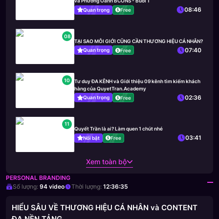
và Phương Oanh BCONS - Buổi 1
08:46
Quan trọng
Free
08
TẠI SAO MÔI GIỚI CŨNG CẦN THƯƠNG HIỆU CÁ NHÂN?
07:40
Quan trọng
Free
10
Tư duy ĐA KÊNH và Giới thiệu 09 kênh tìm kiếm khách
hàng của QuyetTran.Academy
02:36
Quan trọng
Free
11
Quyết Trần là ai? Làm quen 1 chút nhé
03:41
Nổi bật
Free
Xem toàn bộ
PERSONAL BRANDING
Số lượng:
94
video
Thời lượng:
12:36:35
HIỂU SÂU VỀ THƯƠNG HIỆU CÁ NHÂN và CONTENT
ĐA NỀN TẢNG