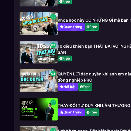
Free
02
Khoá học này CÓ NHỮNG GÌ mà bạn 
Quan trọng
Free
03
10 điều khiến bạn THẤT BẠI VỚI NG
SẢN
Free
QUYỀN LỢI đặc quyền khi anh em nân
04
đồng nghiệp PRO
Nổi bật
Free
05
THAY ĐỔI TƯ DUY KHI LÀM THƯƠNG
Quan trọng
Free
Nghề bán hàng_Đặc biệt là sale Bất
06