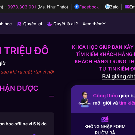
n)
-
0978.303.001
(Ms. Như Thảo)
Facebook
Zalo
Em
nh học
Quyền lợi
Quyết là ai ?
Xem thêm
KHÓA HỌC GIÚP BẠN XÂY 
 TRIỆU ĐÔ
TÌM KIẾM KHÁCH HÀNG 
KHÁCH HÀNG TRUNG THÀ
giờ
TỰ TIN KIẾM 
au khi ra mắt (tại vì nội
Bài giảng chấ
 NHẬN ĐƯỢC
Công thức
giúp b
môi giới và
tìm ki
 học offline vì 5 lý do
KHÔNG NHẬP FORM
RƯỜM RÀ