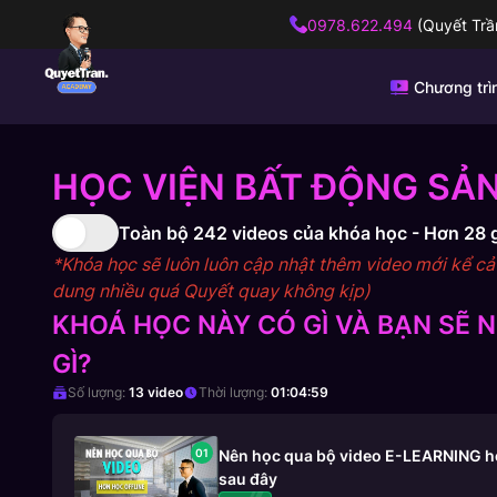
0978.622.494
(Quyết Trầ
Chương trì
HỌC VIỆN BẤT ĐỘNG SẢN
Toàn bộ
242
videos của khóa học -
Hơn 28 
*Khóa học sẽ luôn luôn cập nhật thêm video mới kể cả s
dung nhiều quá Quyết quay không kịp)
KHOÁ HỌC NÀY CÓ GÌ VÀ BẠN SẼ
GÌ?
Số lượng:
13
video
Thời lượng:
01:04:59
01
Nên học qua bộ video E-LEARNING hơn
sau đây