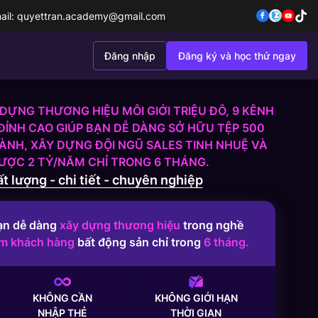
ail:
quyettran.academy@gmail.com
Đăng nhập
Đăng ký và học thử ngay
DỰNG THƯƠNG HIỆU MÔI GIỚI TRIỆU ĐÔ, 9 KÊNH
ĐỈNH CAO GIÚP BẠN DỄ DÀNG SỞ HỮU TỆP 500
NH, XÂY DỰNG ĐỘI NGŨ SALES TINH NHUỆ VÀ
ĐƯỢC 2 TỶ/NĂM CHỈ TRONG 6 THÁNG.
t lượng - chi tiết - chuyên nghiệp
ạn dễ dàng
xây dựng thương hiệu
trong nghề
ếm khách hàng
bất động sản chỉ trong
6 tháng.
KHÔNG CẦN
KHÔNG GIỚI HẠN
NHẬP THẺ
THỜI GIAN