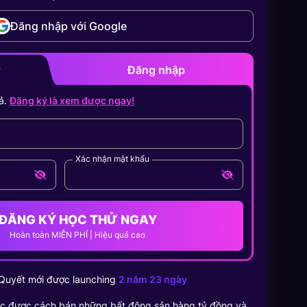
Đăng nhập với Google
y
Đăng nhập
ả.
Đăng ký là xem được ngay!
Xác nhận mật khẩu
ĐĂNG KÝ HỌC THỬ NGAY
Hoàn toàn MIỄN PHÍ | Hiệu quả cao
Quyết
mới được launching
2 năm 23 ngày
c được cách bán những bất động sản hàng tỷ đồng và