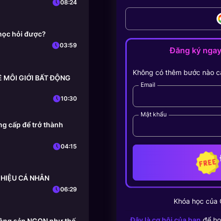
08:24
học hỏi được?
03:59
Đăng ký nga
Không có thêm bước nào c
HỀ MÔI GIỚI BẤT ĐỘNG
Email
10:30
Mật khẩu
g cấp để trở thành
04:15
 HIỆU CÁ NHÂN
06:29
Khóa học của
Đây là cơ hội của bạn
để họ
 động sản NGON như thế