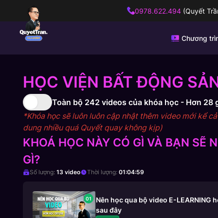
0978.622.494
(Quyết Trầ
Chương trì
HỌC VIỆN BẤT ĐỘNG SẢN
Toàn bộ
242
videos của khóa học -
Hơn 28 
*Khóa học sẽ luôn luôn cập nhật thêm video mới kể cả s
dung nhiều quá Quyết quay không kịp)
KHOÁ HỌC NÀY CÓ GÌ VÀ BẠN SẼ
GÌ?
Số lượng:
13
video
Thời lượng:
01:04:59
01
Nên học qua bộ video E-LEARNING hơn
sau đây