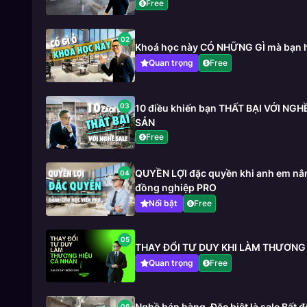
Free
02
Khoá học này CÓ NHỮNG GÌ mà bạn 
Quan trọng
Free
03
10 điều khiến bạn THẤT BẠI VỚI NG
SẢN
Free
QUYỀN LỢI đặc quyền khi anh em nân
04
đồng nghiệp PRO
Nổi bật
Free
05
THAY ĐỔI TƯ DUY KHI LÀM THƯƠNG
Quan trọng
Free
Nghề bán hàng_Đặc biệt là sale Bất
06