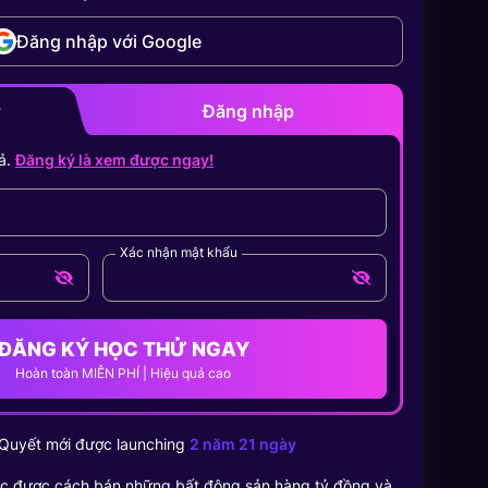
Đăng nhập với Google
y
Đăng nhập
ả.
Đăng ký là xem được ngay!
Xác nhận mật khẩu
ĐĂNG KÝ HỌC THỬ NGAY
Hoàn toàn MIỄN PHÍ | Hiệu quả cao
Quyết
mới được launching
2 năm 21 ngày
c được cách bán những bất động sản hàng tỷ đồng và