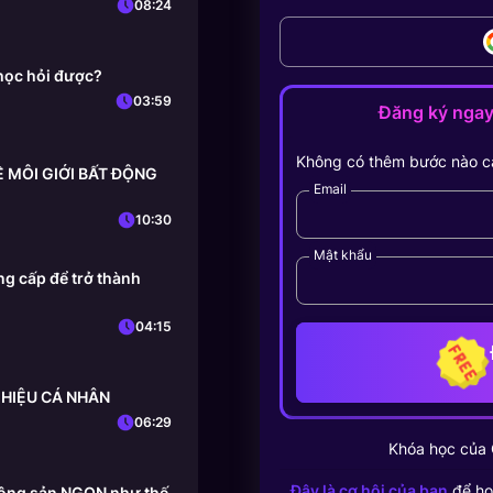
08:24
học hỏi được?
03:59
Đăng ký nga
Không có thêm bước nào c
HỀ MÔI GIỚI BẤT ĐỘNG
Email
10:30
Mật khẩu
g cấp để trở thành
04:15
 HIỆU CÁ NHÂN
06:29
Khóa học của
Đây là cơ hội của bạn
để họ
 động sản NGON như thế