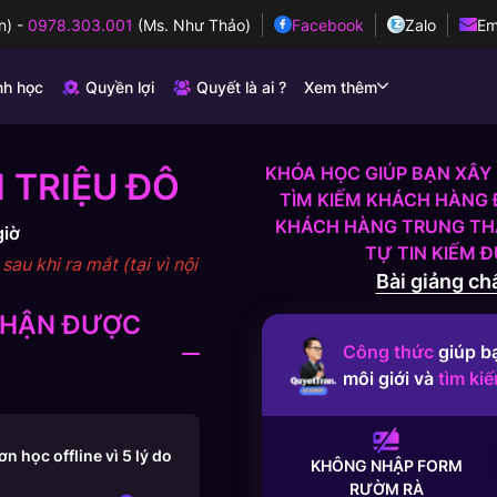
n)
-
0978.303.001
(Ms. Như Thảo)
Facebook
Zalo
Em
nh học
Quyền lợi
Quyết là ai ?
Xem thêm
KHÓA HỌC GIÚP BẠN XÂY 
 TRIỆU ĐÔ
TÌM KIẾM KHÁCH HÀNG 
KHÁCH HÀNG TRUNG THÀ
giờ
TỰ TIN KIẾM 
au khi ra mắt (tại vì nội
Bài giảng chấ
 NHẬN ĐƯỢC
Công thức
giúp b
môi giới và
tìm ki
 học offline vì 5 lý do
KHÔNG NHẬP FORM
RƯỜM RÀ