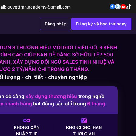
ail:
quyettran.academy@gmail.com
Đăng nhập
Đăng ký và học thử ngay
DỰNG THƯƠNG HIỆU MÔI GIỚI TRIỆU ĐÔ, 9 KÊNH
ĐỈNH CAO GIÚP BẠN DỄ DÀNG SỞ HỮU TỆP 500
NH, XÂY DỰNG ĐỘI NGŨ SALES TINH NHUỆ VÀ
ĐƯỢC 2 TỶ/NĂM CHỈ TRONG 6 THÁNG.
t lượng - chi tiết - chuyên nghiệp
ạn dễ dàng
xây dựng thương hiệu
trong nghề
ếm khách hàng
bất động sản chỉ trong
6 tháng.
KHÔNG CẦN
KHÔNG GIỚI HẠN
NHẬP THẺ
THỜI GIAN