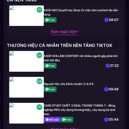
01
6 BÀI HỌC Quyết học được từ việc làm content đa nền
tảng
06:07
Free
Xem toàn bộ
THƯƠNG HIỆU CÁ NHÂN TRÊN NỀN TẢNG TIKTOK
02
5 BẪY KHI LÀM CONTENT rất nhiều người gặp phải khi
mới bắt đầu
21:22
Free
04
Nguyên tắc xây kênh chuẩn: C.A.P.E
09:49
Free
CASE STUDY CHỐT 3 DEAL TRONG THÁNG 7 - đồng
27
nghiệp PRO xây dựng thương hiệu, xây dựng hệ sinh
thái.
05:44
Nổi bật
Free