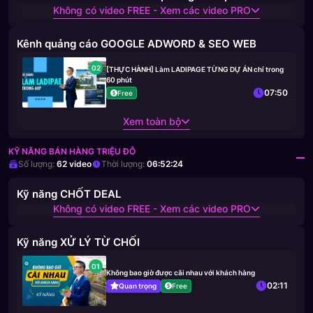
Không có video FREE - Xem các video PRO
Kênh quảng cáo GOOGLE ADWORD & SEO WEB
02
[THỰC HÀNH] Làm LADIPAGE TỪNG DỰ ÁN chỉ trong
60 phút
07:50
Free
Xem toàn bộ
KỸ NĂNG BÁN HÀNG TRIỆU ĐÔ
Số lượng:
62
video
Thời lượng:
06:52:24
Kỹ năng CHỐT DEAL
Không có video FREE - Xem các video PRO
Kỹ năng XỬ LÝ TỪ CHỐI
01
Không bao giờ được cãi nhau với khách hàng
02:11
Quan trọng
Free