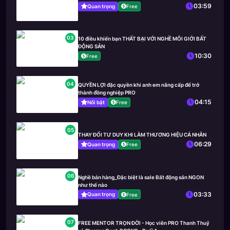
03:59
Quan trọng
Free
03
10 điều khiến bạn THẤT BẠI VỚI NGHỀ MÔI GIỚI BẤT
ĐỘNG SẢN
10:30
Free
04
QUYỀN LỢI đặc quyền khi anh em nâng cấp để trở
thành đồng nghiệp PRO
04:15
Nổi bật
Free
05
THAY ĐỔI TƯ DUY KHI LÀM THƯƠNG HIỆU CÁ NHÂN
06:29
Quan trọng
Free
06
Nghề bán hàng_Đặc biệt là sale Bất động sản NGON
như thế nào
03:33
Quan trọng
Free
07
FREE MENTOR TRỌN ĐỜI - Học viên PRO Thanh Thuỷ