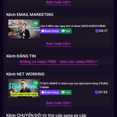
Xem toàn bộ
Kênh EMAIL MARKETING
03
Làm 4 điều này ngay khi có được DATA KHÁCH HÀNG
05:17
Quan trọng
Free
Xem toàn bộ
Kênh ĐĂNG TIN
Không có video FREE - Xem các video PRO
Kênh NET WORKING
03
[THỰC HÀNH] 3 chiến lược tạo tệp khách hàng TRUNG
THÀNH
07:35
Quan trọng
Free
Xem toàn bộ
Kênh CHUYỂN ĐỔI từ thứ cấp sang sơ cấp