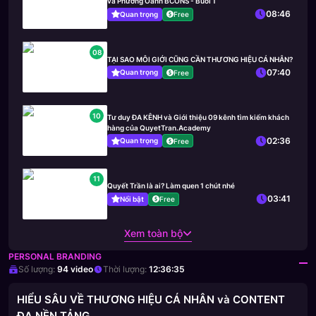
và Phương Oanh BCONS - Buổi 1
08:46
Quan trọng
Free
08
TẠI SAO MÔI GIỚI CŨNG CẦN THƯƠNG HIỆU CÁ NHÂN?
07:40
Quan trọng
Free
10
Tư duy ĐA KÊNH và Giới thiệu 09 kênh tìm kiếm khách
hàng của QuyetTran.Academy
02:36
Quan trọng
Free
11
Quyết Trần là ai? Làm quen 1 chút nhé
03:41
Nổi bật
Free
Xem toàn bộ
PERSONAL BRANDING
Số lượng:
94
video
Thời lượng:
12:36:35
HIỂU SÂU VỀ THƯƠNG HIỆU CÁ NHÂN và CONTENT
ĐA NỀN TẢNG