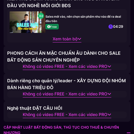
ĐẦU VỚI NGHỀ MÔI GIỚI BĐS
02
Sales mới vào, nên chọn sản phẩm như nào để ra deal
đầu tiên
04:29
Free
Xem toàn bộ
PHONG CÁCH ĂN MẶC CHUẨN ÂU DÀNH CHO SALE
BẤT ĐỘNG SẢN CHUYÊN NGHIỆP
Không có video FREE - Xem các video PRO
Dành riêng cho quản lý/leader - XÂY DỰNG ĐỘI NHÓM
BÁN HÀNG TRIỆU ĐÔ
Không có video FREE - Xem các video PRO
Nghệ thuật ĐẶT CÂU HỎI
Không có video FREE - Xem các video PRO
CẬP NHẬT LUẬT BẤT ĐỘNG SẢN, THỦ TỤC CHO THUÊ & CHUYỂN
NHƯỢNG