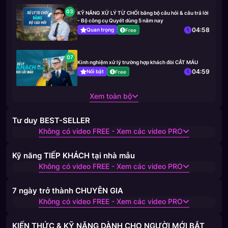
03
KỸ NĂNG XỬ LÝ TỪ CHỐI bằng bộ câu hỏi & câu trả lời
- Bộ công cụ Quyết dùng 5 năm nay
04:58
Quan trọng
Free
07
Kinh nghiệm xử lý trường hợp khách đòi CẮT MÁU
04:59
Nổi bật
Free
Xem toàn bộ
Tư duy BEST-SELLER
Không có video FREE - Xem các video PRO
Kỹ năng TIẾP KHÁCH tại nhà mẫu
Không có video FREE - Xem các video PRO
7 ngày trở thành CHUYÊN GIA
Không có video FREE - Xem các video PRO
KIẾN THỨC & KỸ NĂNG DÀNH CHO NGƯỜI MỚI BẮT