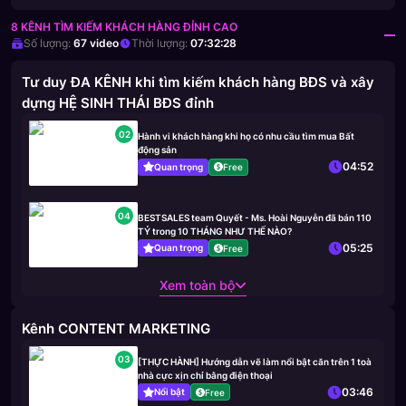
8 KÊNH TÌM KIẾM KHÁCH HÀNG ĐỈNH CAO
Số lượng:
67
video
Thời lượng:
07:32:28
Tư duy ĐA KÊNH khi tìm kiếm khách hàng BĐS và xây
dựng HỆ SINH THÁI BĐS đỉnh
02
Hành vi khách hàng khi họ có nhu cầu tìm mua Bất
động sản
04:52
Quan trọng
Free
04
BESTSALES team Quyết - Ms. Hoài Nguyễn đã bán 110
TỶ trong 10 THÁNG NHƯ THẾ NÀO?
05:25
Quan trọng
Free
Xem toàn bộ
Kênh CONTENT MARKETING
03
[THỰC HÀNH] Hướng dẫn vẽ làm nổi bật căn trên 1 toà
nhà cực xịn chỉ bằng điện thoại
03:46
Nổi bật
Free