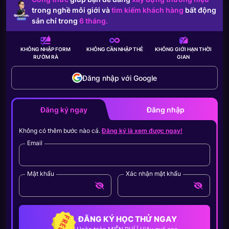
trong nghề môi giới và
tìm kiếm khách hàng
bất động
sản chỉ trong
6 tháng.
KHÔNG NHẬP FORM
KHÔNG CẦN
NHẬP THẺ
KHÔNG GIỚI HẠN
THỜI
RƯỜM RÀ
GIAN
Đăng nhập với Google
Đăng ký ngay
Đăng nhập
Không có thêm bước nào cả.
Đăng ký là xem được ngay!
Email
Mật khẩu
Xác nhận mật khẩu
ĐĂNG KÝ HỌC THỬ NGAY