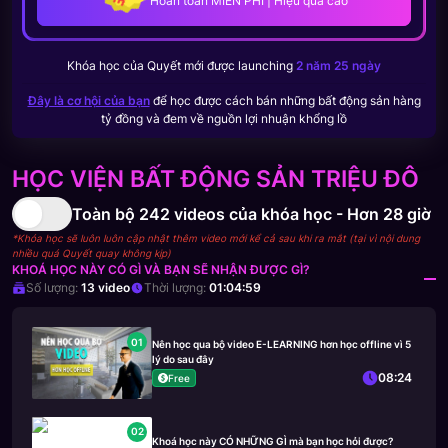
Hoàn toàn MIỄN PHÍ | Hiệu quả cao
Khóa học của
Quyết
mới được launching
2 năm 25 ngày
Đây là cơ hội của bạn
để học được cách bán những bất động sản hàng
tỷ đồng và đem về nguồn lợi nhuận khổng lồ
HỌC VIỆN BẤT ĐỘNG SẢN TRIỆU ĐÔ
Toàn bộ
242
videos của khóa học -
Hơn 28 giờ
*Khóa học sẽ luôn luôn cập nhật thêm video mới kể cả sau khi ra mắt (tại vì nội dung
nhiều quá Quyết quay không kịp)
KHOÁ HỌC NÀY CÓ GÌ VÀ BẠN SẼ NHẬN ĐƯỢC GÌ?
Số lượng:
13
video
Thời lượng:
01:04:59
01
Nên học qua bộ video E-LEARNING hơn học offline vì 5
lý do sau đây
08:24
Free
02
Khoá học này CÓ NHỮNG GÌ mà bạn học hỏi được?