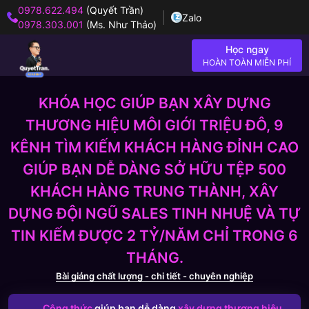
0978.622.494
(Quyết Trần)
Zalo
0978.303.001
(Ms. Như Thảo)
Học ngay
HOÀN TOÀN MIỄN PHÍ
KHÓA HỌC GIÚP BẠN XÂY DỰNG
THƯƠNG HIỆU MÔI GIỚI TRIỆU ĐÔ, 9
KÊNH TÌM KIẾM KHÁCH HÀNG ĐỈNH CAO
GIÚP BẠN DỄ DÀNG SỞ HỮU TỆP 500
KHÁCH HÀNG TRUNG THÀNH, XÂY
DỰNG ĐỘI NGŨ SALES TINH NHUỆ VÀ TỰ
TIN KIẾM ĐƯỢC 2 TỶ/NĂM CHỈ TRONG 6
THÁNG.
Bài giảng chất lượng - chi tiết - chuyên nghiệp
Công thức
giúp bạn dễ dàng
xây dựng thương hiệu