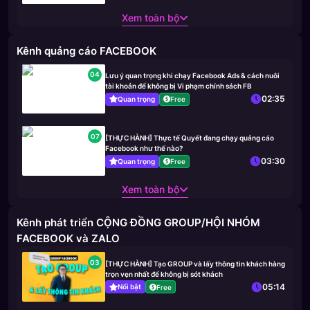
Xem toàn bộ
Kênh quảng cáo FACEBOOK
04
Lưu ý quan trọng khi chạy Facebook Ads & cách nuôi
tài khoản để không bị Vi phạm chính sách FB
02:35
Quan trọng
Free
07
[THỰC HÀNH] Thực tế Quyết đang chạy quảng cáo
Facebook như thế nào?
03:30
Quan trọng
Free
Xem toàn bộ
Kênh phát triển CỘNG ĐỒNG GROUP/HỘI NHÓM
FACEBOOK và ZALO
03
[THỰC HÀNH] Tạo GROUP và lấy thông tin khách hàng
trọn vẹn nhất để không bị sót khách
05:14
Nổi bật
Free